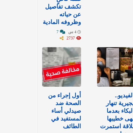
تكشف تفاصيل
عن حياته
وظروفه المادية
7
4 س
2737
لفيديو..
أول إجراء من
جيرية تنهار
الصحة ضد
لبكاء بعدما
صيدلي أساء
هى خطيبها
لمستفيد في
لاقة استمرت
الطائف