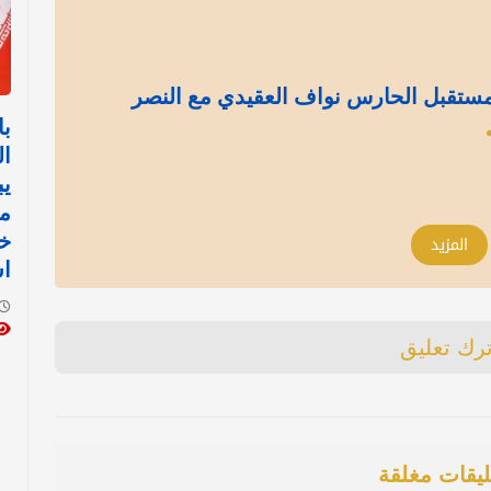
ستقبل الحارس نواف العقيدي مع النصر
با
ال
يب
من
خا
المزيد
ا
ترك تعليق
ليقات مغلقة