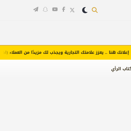
ك هنا .. يعزز علامتك التجارية ويجذب لك مزيدًا من العملاء (اضغط لطل
تاب الرأي