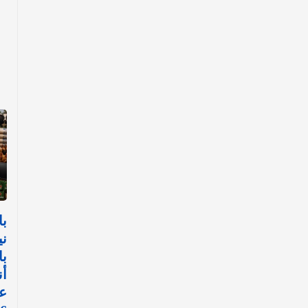
با
ني
با
أن
ع