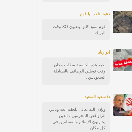
دعونا نلعب يا قوم
قوم ثمود كانوا يلعبون XO وقت
البريك
ابو زياد
طرد هذه الجنسية مطلب وحان
وقت توطين الوظائف بالصيادلة
السعوديين .
د/ سعيد السعيد
وبإذن الله تعالى تلحقه أنت وباقي
الراوافض المجرمين ، الذين
يحاربون الإسلام والمسلمين في
كل مكان ........