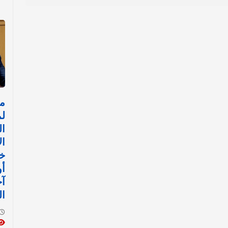
مص
لم
ال
ال
خل
آخ
ال