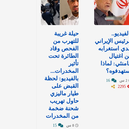
لفيديو..
حيلة غريبة
رئيس الإيراني
للتهرب من
دي استغرابه
الفحص وقاد
 اغتيال
الطائرة تحت
منئي: لماذا
تأثير
ستهدفوه؟
المخدرات...
بالفيديو: لحظة
16
2 س
2295
القبض على
طيار ماليزي
حاول تهريب
شحنة ضخمة
من المخدرات
15
8 س