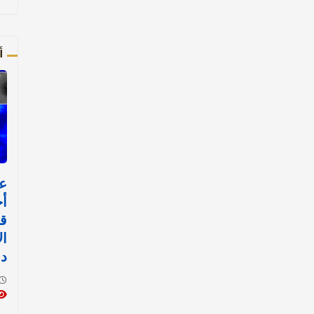
أ
ع
أج
قد
دق