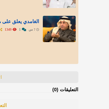
الغامدي يعلق على م
1349
1
7 س
ا
التعليقات (0)
التع