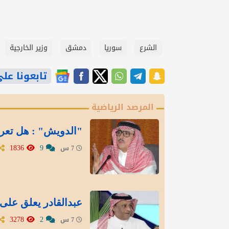
الشرع
سوريا
دمشق
وزير الخارجية
تابعونا على gle News
المرصد الرياضية
"الدويش" : هل تعر
1836
9
7 س
عبدالقادر يعلق على 
3278
2
7 س