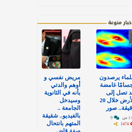
خبار منوعة
لماء يرصدون
مريض نفسي و
سامًا غامضة
أوهم والدتي
 تصل إلى
بأنه في الثانوية
الأرض خلال 20
وسيدخل
يقة.. صور
الجامعة ..
بالفيديو.. شقيقة
9
2 س
1474
المتهم بانتحال
صفة قاضٍ