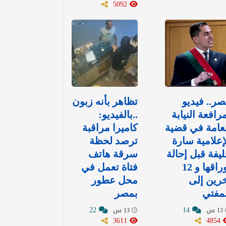
5092
ر.. فيديو
تظاهر بأنه زبون
رافعة النيابة
..بالفيديو:
عامة في قضية
كاميرا مراقبة
إعلامية سارة
ترصد لحظة
يفة قبل إحالة
سرقة هاتف
أوراقها و 12
فتاة تعمل في
رين إلى
محل عطور
مفتي
بمصر
22
14
13 س
13 س
3611
4854