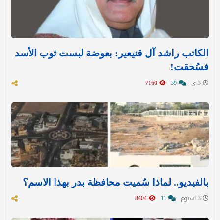
الكاتب راشد آل قنيعير: بعوضة لبست ثوب الأسد
فسُحقت!
3 ي
39
7160
بالفيديو.. لماذا سُميت محافظة بدر بهذا الاسم؟
3 اسبوع
11
8404