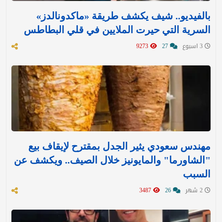
بالفيديو.. شيف يكشف طريقة «ماكدونالدز»
السرية التي حيرت الملايين في قلي البطاطس
3 اسبوع
27
9273
مهندس سعودي يثير الجدل بمقترح لإيقاف بيع
"الشاورما" والمايونيز خلال الصيف.. ويكشف عن
السبب
2 شهر
26
3487