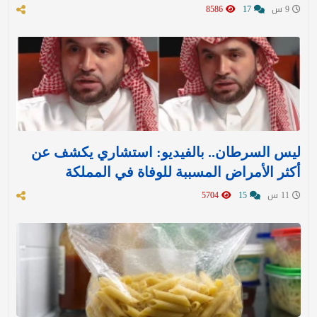
9 س
17
8586
ليس السرطان.. بالفيديو: استشاري يكشف عن
أكثر الأمراض المسببة للوفاة في المملكة
11 س
15
5704