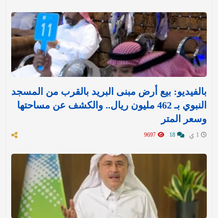
بالفيديو: بيع أرض مبنى البريد بالقرب من المسجد
النبوي بـ 462 مليون ريال.. والكشف عن مساحتها
وسعر المتر
1 ي
18
9697