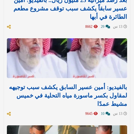
بعد رصد ميزانية 25 مليون ريال.. بالفيديو: أمين
عسير سابقاً يكشف سبب توقف مشروع مطعم
الطائرة في أبها
13 س
29
8662
بالفيديو: أمين عسير السابق يكشف سبب توجيهه
لمقاول بكسر ماسورة مياه التحلية في خميس
مشيط عمدًا
13 س
10
9645