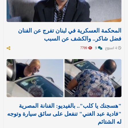
المحكمة العسكرية في لبنان تفرج عن الفنان
فضل شاكر.. والكشف عن السبب
4 اسبوع
9
7799
"هسجنك يا كلب".. بالفيديو: الفنانة المصرية
"فادية عبد الغني" تنفعل على سائق سيارة وتوجه
له الشتائم