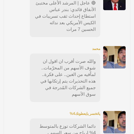
🔴 عاجل | المرشد الأعلى مختبئ
الأنفاق قائدي: بندر عباس
استطاع إحداث ثقب تسريبات في
الكيس الأمريكي بعد ندائه
الحسين 7 مرات
محمد
والله صرت أقرب ان اقول ان
شوف الأسهم من المحرّمات..
لماًفيه من الغبن.. على فكرة..
هذه التحذيرات يتم إرتكابها في
جميع الشركات المُدرجة في
سوق الأسهم
ياتخسر يايعطونك4%
دائما الشركات توزع بالمتوسط
4% ارباح من سعر السهم ،