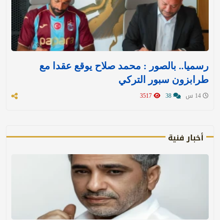
رسميا.. بالصور : محمد صلاح يوقع عقدا مع
طرابزون سبور التركي
14 س
38
3517
أخبار فنية