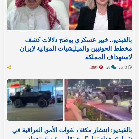
بالفيديو.. خبير عسكري يوضح دلالات كشف
مخطط الحوثيين والميليشيات الموالية لإيران
لاستهداف المملكة
3 س
28
3894
بالفيديو: انتشار مكثف لقوات الأمن العراقية في
شوارع بغداد تزامنًا مع تقارير عن استعداد