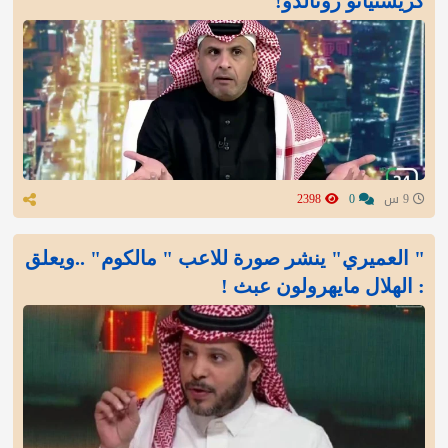
كريستيانو رونالدو!
9 س
0
2398
" العميري" ينشر صورة للاعب " مالكوم" ..ويعلق
: الهلال مايهرولون عبث !