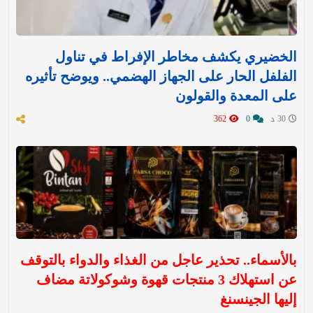
الخضيري يكشف مخاطر الإفراط في تناول
الفلفل الحار على الجهاز الهضمي.. ويوضح تأثيره
على المعدة والقولون
30 د
0
362
بالأسماء.. تحذير عاجل من الغذاء والدواء بالتوقف
عن استهلاك 3 منتجات قهوة وشوكولاتة مضاف
إليها الجينسنغ