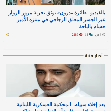
بالفيديو.. طائرة «درون» توثق تجربة مرور الزوار
عبر الجسر المعلق الزجاجي في منتزه الأمير
حسام بالباحة
3 س
14
2189
أخبار فنية
بعد إخلاء سبيله.. المحكمة العسكرية اللبنانية