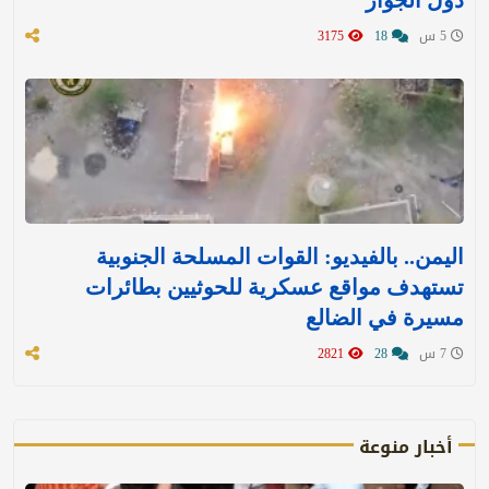
5 س
18
3175
اليمن.. بالفيديو: القوات المسلحة الجنوبية
تستهدف مواقع عسكرية للحوثيين بطائرات
مسيرة في الضالع
7 س
28
2821
أخبار منوعة