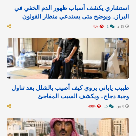
استشاري يكشف أسباب ظهور الدم الخفي في
البراز.. ويوضح متى يستدعي منظار القولون
19 د
1
467
طبيب ياباني يروي كيف أصيب بالشلل بعد تناول
وجبة دجاج.. ويكشف السبب المفاجئ
8 س
15
4984