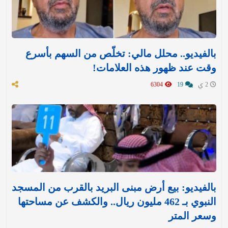
بالفيديو.. محلل مالي: تخلّص من السهم بأسرع
وقت عند ظهور هذه العلامات!
2 ي
19
6304
بالفيديو: بيع أرض مبنى البريد بالقرب من المسجد
النبوي بـ 462 مليون ريال.. والكشف عن مساحتها
وسعر المتر