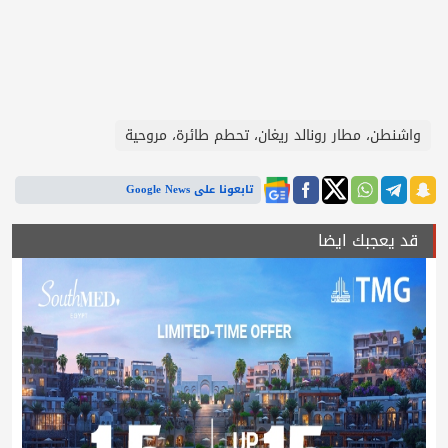
واشنطن، مطار رونالد ريغان، تحطم طائرة، مروحية
تابعونا على Google News
قد يعجبك ايضا