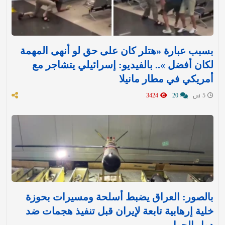
بسبب عبارة «هتلر كان على حق لو أنهى المهمة
لكان أفضل ».. بالفيديو: إسرائيلي يتشاجر مع
أمريكي في مطار مانيلا
5 س
20
3424
بالصور: العراق يضبط أسلحة ومسيرات بحوزة
خلية إرهابية تابعة لإيران قبل تنفيذ هجمات ضد
دول الجوار