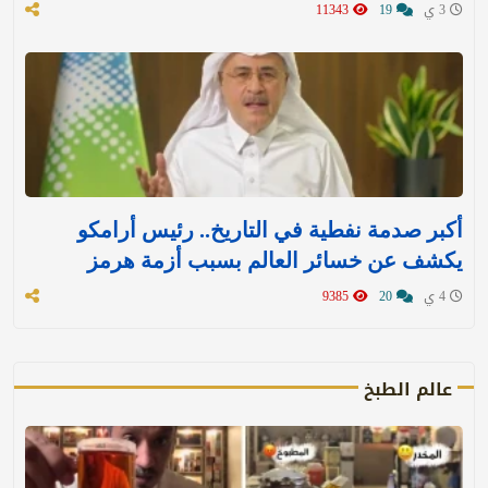
3 ي
19
11343
أكبر صدمة نفطية في التاريخ.. رئيس أرامكو
يكشف عن خسائر العالم بسبب أزمة هرمز
4 ي
20
9385
عالم الطبخ