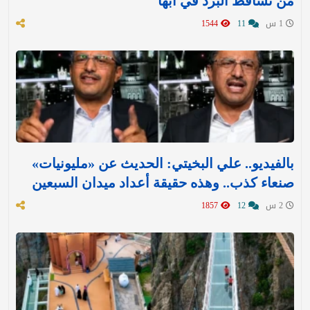
من تساقط البرد في أبها
1 س
11
1544
بالفيديو.. علي البخيتي: الحديث عن «مليونيات»
صنعاء كذب.. وهذه حقيقة أعداد ميدان السبعين
2 س
12
1857