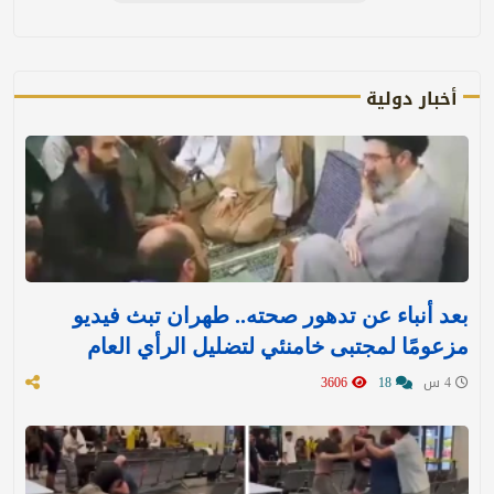
أخبار دولية
بعد أنباء عن تدهور صحته.. طهران تبث فيديو
مزعومًا لمجتبى خامنئي لتضليل الرأي العام
4 س
18
3606