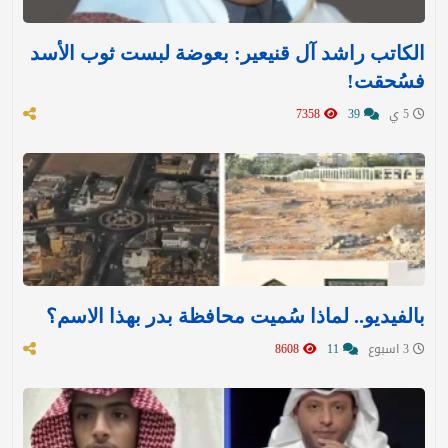
الكاتب راشد آل قنيعير: بعوضة لبست ثوب الأسد
فسُحقت!
5 ي
39
7358
بالفيديو.. لماذا سُميت محافظة بدر بهذا الاسم؟
3 اسبوع
11
8608