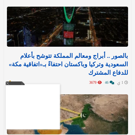
بالصور .. أبراج ومعالم المملكة تتوشح بأعلام
السعودية وتركيا وباكستان احتفاءً بـ«اتفاقية مكة»
للدفاع المشترك‬⁩ ‏
1 ي
46
3679