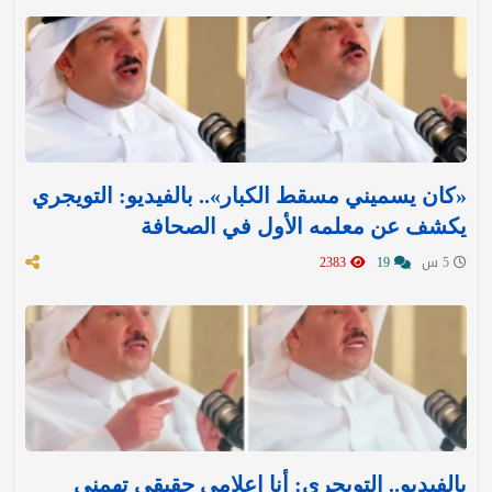
«كان يسميني مسقط الكبار».. بالفيديو: التويجري
يكشف عن معلمه الأول في الصحافة
5 س
19
2383
بالفيديو.. التويجري: أنا إعلامي حقيقي تهمني