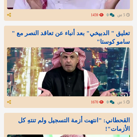
5 س
0
1459
تعليق " الدبيخي" بعد أنباء عن تعاقد النصر مع "
سامو كوستا"
5 س
0
1670
القحطاني: "انتهت أزمة التسجيل ولم تنتهِ كل
الأزمات"!