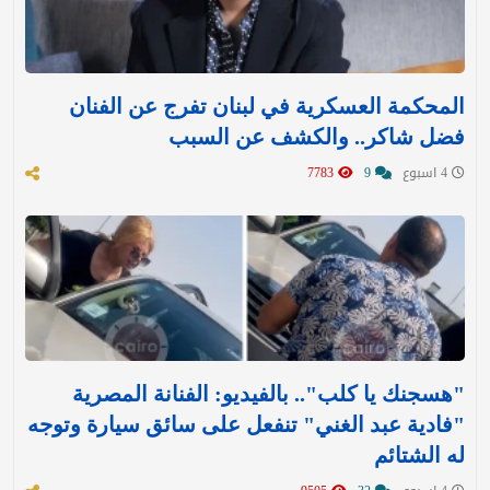
المحكمة العسكرية في لبنان تفرج عن الفنان
فضل شاكر.. والكشف عن السبب
4 اسبوع
9
7783
"هسجنك يا كلب".. بالفيديو: الفنانة المصرية
"فادية عبد الغني" تنفعل على سائق سيارة وتوجه
له الشتائم