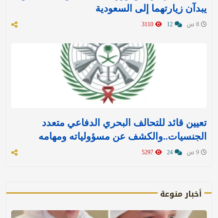
يبدآن زيارتهما إلى السعودية
8 س
12
3110
تعيين قائد للتحالف البحري الدفاعي متعدد
الجنسيات..والكشف عن مسؤولياته ومهامه
9 س
24
5297
أخبار منوعة