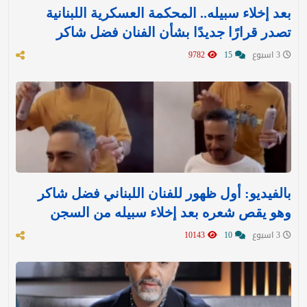
بعد إخلاء سبيله.. المحكمة العسكرية اللبنانية
تصدر قرارًا جديدًا بشأن الفنان فضل شاكر
3 اسبوع
15
9782
بالفيديو: أول ظهور للفنان اللبناني فضل شاكر
وهو يقص شعره بعد إخلاء سبيله من السجن
3 اسبوع
10
10143