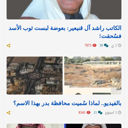
الكاتب راشد آل قنيعير: بعوضة لبست ثوب الأسد
فسُحقت!
2 ي
39
7075
بالفيديو.. لماذا سُميت محافظة بدر بهذا الاسم؟
3 اسبوع
11
8341