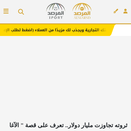
تجارية ويجذب لك مزيدًا من العملاء (اضغط لطلب الإعلان)
مف
إعلان
ثروته تجاوزت مليار دولار.. تعرف على قصة " الآغا