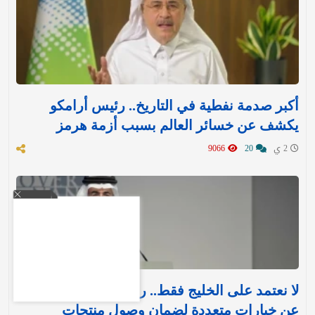
أكبر صدمة نفطية في التاريخ.. رئيس أرامكو
يكشف عن خسائر العالم بسبب أزمة هرمز
2 ي
20
9066
لا نعتمد على الخليج فقط.. رئيس أرامكو يكشف
عن خيارات متعددة لضمان وصول منتجات