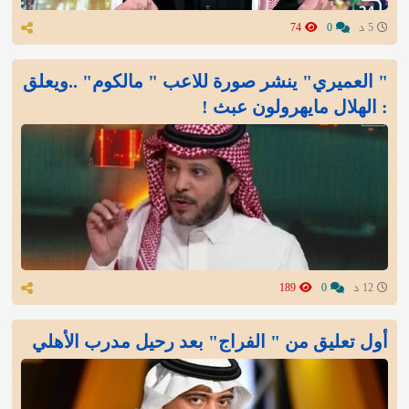
5 د
0
74
" العميري" ينشر صورة للاعب " مالكوم" ..ويعلق
: الهلال مايهرولون عبث !
12 د
0
189
أول تعليق من " الفراج" بعد رحيل مدرب الأهلي