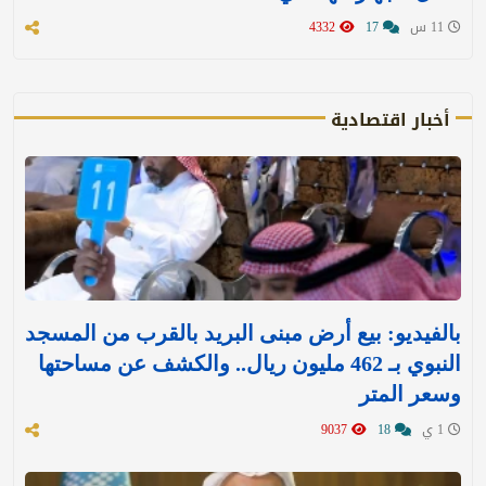
11 س
17
4332
أخبار اقتصادية
بالفيديو: بيع أرض مبنى البريد بالقرب من المسجد
النبوي بـ 462 مليون ريال.. والكشف عن مساحتها
وسعر المتر
1 ي
18
9037