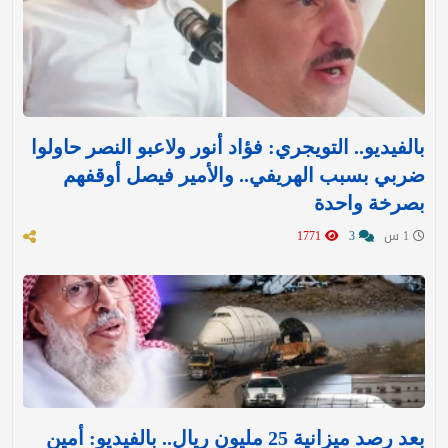
بالفيديو.. التويجري: فؤاد أنور ولاعبو النصر حاولوا
ضربي بسبب الهريفي.. والأمير فيصل أوقفهم
بصرخة واحدة
1 س
3
1771
بعد رصد ميزانية 25 مليون ريال.. بالفيديو: أمين