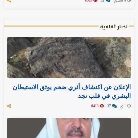
4 اسبوع
32
9505
اخبار ثقافية
الإعلان عن اكتشاف أثري ضخم يوثق الاستيطان
البشري في قلب نجد
1 ي
37
6418