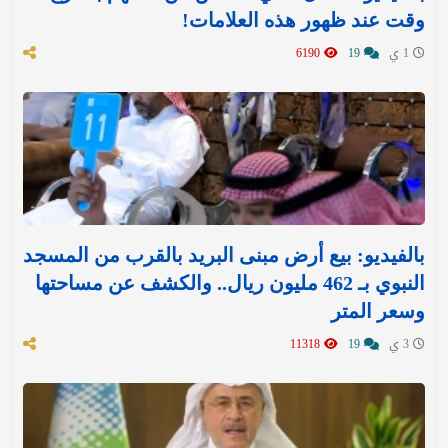
وقت عند ظهور هذه العلامات!
1 ي
19
6190
بالفيديو: بيع أرض مبنى البريد بالقرب من المسجد
النبوي بـ 462 مليون ريال.. والكشف عن مساحتها
وسعر المتر
3 ي
19
11318