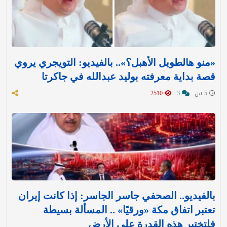
«منو هالطويل الأهبل؟».. بالفيديو: التويجري يروي
قصة بداية معرفته بوليد عبدالله في جاكرتا
5 س
3
2510
بالفيديو.. الصحفي جاسر الجاسر: إذا كانت إيران
تعتبر اتفاق مكة «ورقيًا» .. المسألة بسيطة
فلتختبر هذه القدرة على الأرض