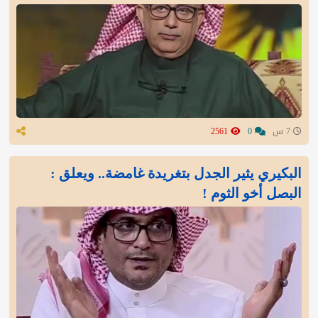
7 س
0
2561
البكيري يثير الجدل بتغريدة غامضة.. ويعلق :
البصل أخو الثوم !