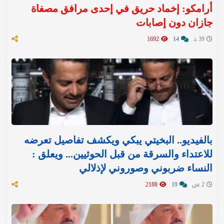
أرامكو: إخماد حريق في إحدى مرافق مصفاة
جازان دون إصابات
39 د
14
1692
بالفيديو.. البخيتي يبكي ويكشف تفاصيل تعرضه
للاعتداء والسرقة من قبل الحوثيين... ويعلق :
النساء ضربوني وصوروني لإذلالي
2 س
19
2188