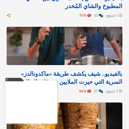
المطبوخ والشاي المُخدر
3 اسبوع
15
7678
بالفيديو.. شيف يكشف طريقة «ماكدونالدز»
السرية التي حيرت الملايين في قلي البطاطس
3 اسبوع
27
9454