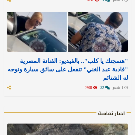
"هسجنك يا كلب".. بالفيديو: الفنانة المصرية
"فادية عبد الغني" تنفعل على سائق سيارة وتوجه
له الشتائم
1 شهر
32
9708
اخبار ثقافية