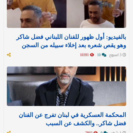
بالفيديو: أول ظهور للفنان اللبناني فضل شاكر
وهو يقص شعره بعد إخلاء سبيله من السجن
3 اسبوع
10
10391
المحكمة العسكرية في لبنان تفرج عن الفنان
فضل شاكر.. والكشف عن السبب
1 شهر
9
7892