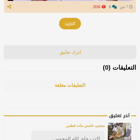
7 س
0
2036
المزيد
اترك تعليق
التعليقات (0)
التعليقات مغلقة
آخر تعليق
مجتبى خامني مات فطس
اكذب خلق الله المجوس.