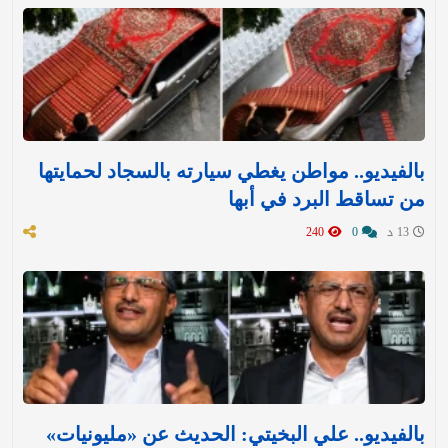
بالفيديو.. مواطن يغطي سيارته بالسجاد لحمايتها
من تساقط البرد في أبها
13 د
0
240
بالفيديو.. علي البخيتي: الحديث عن «مليونيات»