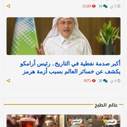
3 ي
19
11329
أكبر صدمة نفطية في التاريخ.. رئيس أرامكو
يكشف عن خسائر العالم بسبب أزمة هرمز
4 ي
20
9375
عالم الطبخ