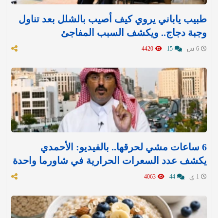
طبيب ياباني يروي كيف أصيب بالشلل بعد تناول
وجبة دجاج.. ويكشف السبب المفاجئ
6 س
15
4420
6 ساعات مشي لحرقها.. بالفيديو: الأحمدي
يكشف عدد السعرات الحرارية في شاورما واحدة
1 ي
44
4063