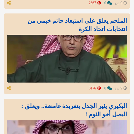
9 س
0
2667
الملحم يعلق على استبعاد حاتم خيمي من
انتخابات اتحاد الكرة
9 س
0
3176
البكيري يثير الجدل بتغريدة غامضة.. ويعلق :
البصل أخو الثوم !