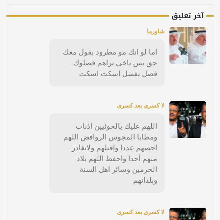
آخر تعليق
شاورما
اما لو انك مو مطرود بقول معك
حق بس ياخي تراهم فصلوك
فصل يفشل اسكت اسكت
لا كسرى بعد كسرى
اللهم عليك بالحوثيين اذناب
ومطايا المجوس الروافض اللهم
احصهم عددا واقتلهم ولاتغادر
منهم أحدا واحفظ اللهم بلاد
الحرمين وسائر اهل السنة
وبلدانهم
لا كسرى بعد كسرى