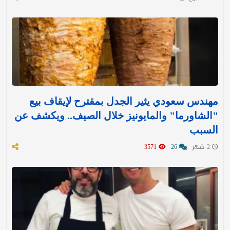
مهندس سعودي يثير الجدل بمقترح لإيقاف بيع
"الشاورما" والمايونيز خلال الصيف.. ويكشف عن
السبب
2 شهر
26
3571