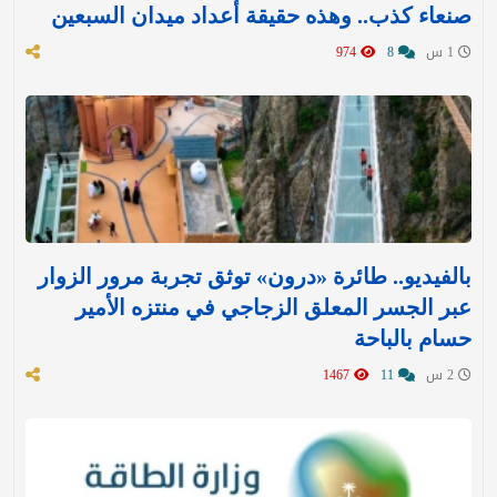
صنعاء كذب.. وهذه حقيقة أعداد ميدان السبعين
1 س
8
974
بالفيديو.. طائرة «درون» توثق تجربة مرور الزوار
عبر الجسر المعلق الزجاجي في منتزه الأمير
حسام بالباحة
2 س
11
1467