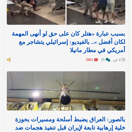
بسبب عبارة «هتلر كان على حق لو أنهى المهمة
لكان أفضل ».. بالفيديو: إسرائيلي يتشاجر مع
أمريكي في مطار مانيلا
4 س
15
2805
بالصور: العراق يضبط أسلحة ومسيرات بحوزة
خلية إرهابية تابعة لإيران قبل تنفيذ هجمات ضد