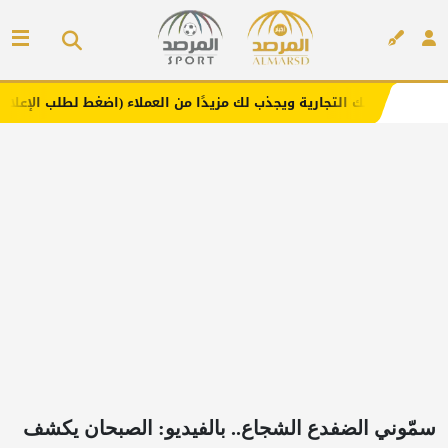
تجارية ويجذب لك مزيدًا من العملاء (اضغط لطلب الإعلان)
مف
إعلان
سمّوني الضفدع الشجاع.. بالفيديو: الصبحان يكشف