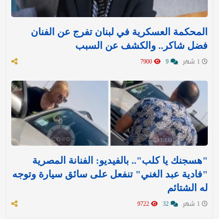
المحكمة العسكرية في لبنان تفرج عن الفنان
فضل شاكر.. والكشف عن السبب
1 شهر
9
7900
"هسجنك يا كلب".. بالفيديو: الفنانة المصرية
"فادية عبد الغني" تنفعل على سائق سيارة وتوجه
له الشتائم
1 شهر
32
9722