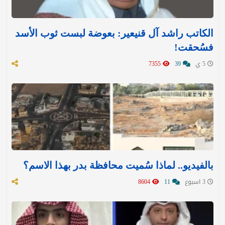
الكاتب راشد آل قنيعير: بعوضة لبست ثوب الأسد
فسُحقت!
5 ي
39
7355
بالفيديو.. لماذا سُميت محافظة بدر بهذا الاسم؟
3 اسبوع
11
8604