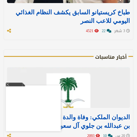
طباخ كريستيانو السابق يكشف النظام الغذائي
اليومي للاعب النصر
3 شهر
22
4521
أخبار مناسبات
الديوان الملكي: وفاة والدة الأمير بندر بن منصور
بن عبدالله بن جلوي آل سعود
20 س
10
2093