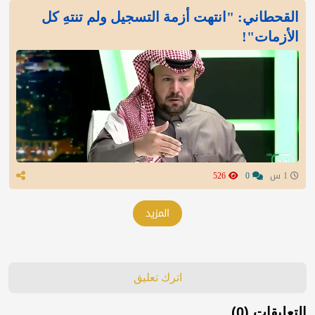
القحطاني: "انتهت أزمة التسجيل ولم تنتهِ كل
الأزمات"!
1 س
0
526
المزيد
اترك تعليق
التعليقات (0)