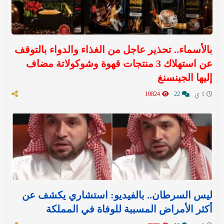
بالأسماء.. تحذير عاجل من الغذاء والدواء بالتوقف
عن استهلاك 3 منتجات قهوة وشوكولاتة مضاف
إليها الجينسنغ
1 ي
22
10824
ليس السرطان.. بالفيديو: استشاري يكشف عن
أكثر الأمراض المسببة للوفاة في المملكة