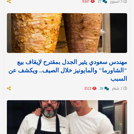
3 اسبوع
27
9347
مهندس سعودي يثير الجدل بمقترح لإيقاف بيع
"الشاورما" والمايونيز خلال الصيف.. ويكشف عن
السبب
2 شهر
26
3523