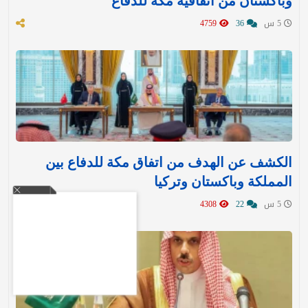
وباكستان من اتفاقية مكة للدفاع
5 س
36
4759
الكشف عن الهدف من اتفاق مكة للدفاع بين
المملكة وباكستان وتركيا
5 س
22
4308