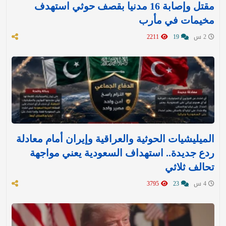
مقتل وإصابة 16 مدنيا بقصف حوثي استهدف
مخيمات في مأرب
2 س
19
2211
الميليشيات الحوثية والعراقية وإيران أمام معادلة
ردع جديدة.. استهداف السعودية يعني مواجهة
تحالف ثلاثي
4 س
23
3795