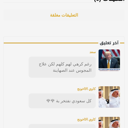
التعليقات مغلقة
آخر تعليق
سعد
رغم كرهي لهم كلهم لكن علاج
المجوس عند الصهاينة
كاوي الااخونج
كل سعودي نفتخر بة 🌹🌹
كاوي الااخونج