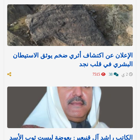
الإعلان عن اكتشاف أثري ضخم يوثق الاستيطان
البشري في قلب نجد
2 ي
38
7515
الكاتب راشد آل قنيعير: بعوضة لبست ثوب الأسد