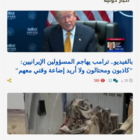
أخبار دولية
بالفيديو.. ترامب يهاجم المسؤولين الإيرانيين:
"كاذبون ومحتالون ولا أريد إضاعة وقتي معهم"
19 د
12
586