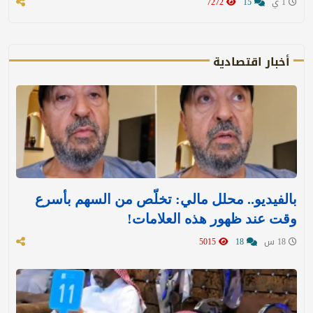
1 ي
15
7272
أخبار اقتصادية
بالفيديو.. محلل مالي: تخلّص من السهم بأسرع
وقت عند ظهور هذه العلامات!
18 س
18
5015