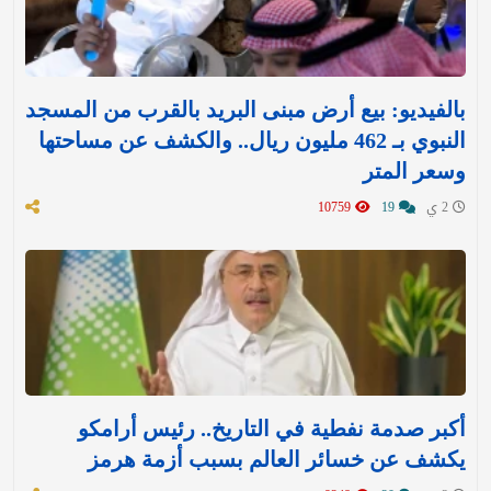
بالفيديو: بيع أرض مبنى البريد بالقرب من المسجد
النبوي بـ 462 مليون ريال.. والكشف عن مساحتها
وسعر المتر
2 ي
19
10759
أكبر صدمة نفطية في التاريخ.. رئيس أرامكو
يكشف عن خسائر العالم بسبب أزمة هرمز