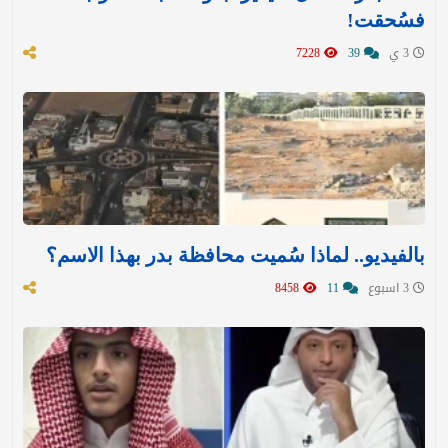
فسُحقت!
3 ي
39
7228
بالفيديو.. لماذا سُميت محافظة بدر بهذا الاسم؟
3 اسبوع
11
8458