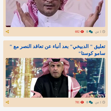
1 س
0
692
تعليق " الدبيخي" بعد أنباء عن تعاقد النصر مع "
سامو كوستا"
1 س
0
781