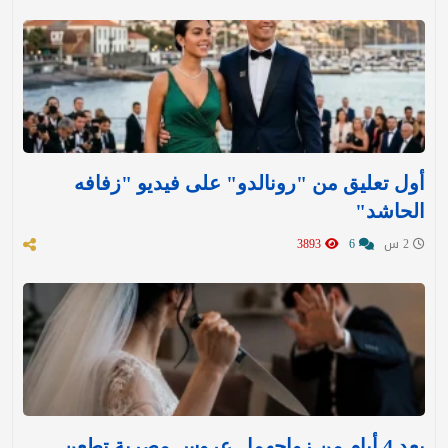
أول تعليق من "رونالدو" على فيديو "زفافه
الحاشد"
2 س
6
3893
بعد 4 أيام من زواجهما.. عروس مصرية تطعن