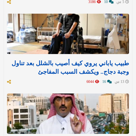
5 س
10
3186
طبيب ياباني يروي كيف أصيب بالشلل بعد تناول
وجبة دجاج.. ويكشف السبب المفاجئ
13 س
16
6044