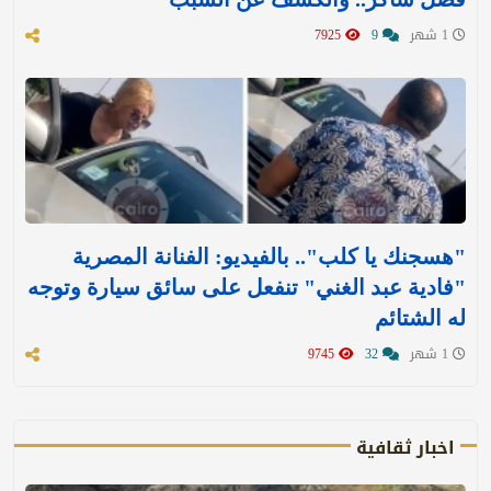
1 شهر
9
7925
"هسجنك يا كلب".. بالفيديو: الفنانة المصرية
"فادية عبد الغني" تنفعل على سائق سيارة وتوجه
له الشتائم
1 شهر
32
9745
اخبار ثقافية