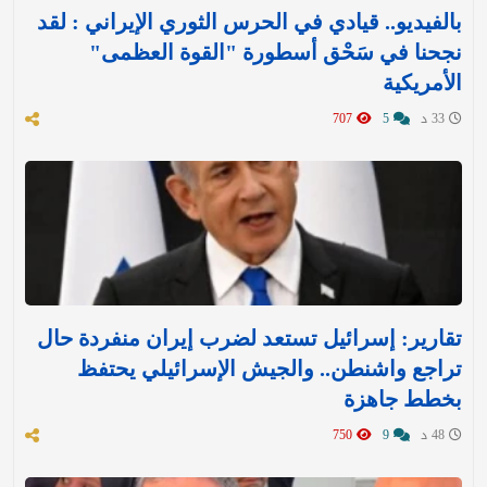
بالفيديو.. قيادي في الحرس الثوري الإيراني : لقد
نجحنا في سَحْق أسطورة "القوة العظمى"
الأمريكية
33 د
5
707
تقارير: إسرائيل تستعد لضرب إيران منفردة حال
تراجع واشنطن.. والجيش الإسرائيلي يحتفظ
بخطط جاهزة
48 د
9
750