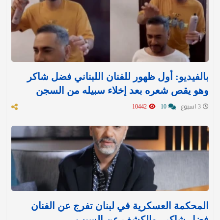
بالفيديو: أول ظهور للفنان اللبناني فضل شاكر
وهو يقص شعره بعد إخلاء سبيله من السجن
3 اسبوع
10
10442
المحكمة العسكرية في لبنان تفرج عن الفنان
فضل شاكر.. والكشف عن السبب