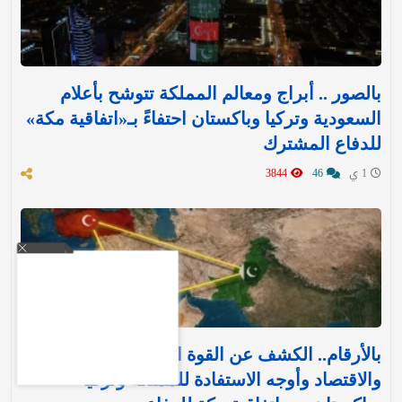
بالصور .. أبراج ومعالم المملكة تتوشح بأعلام
السعودية وتركيا وباكستان احتفاءً بـ«اتفاقية مكة»
للدفاع المشترك‬⁩ ‏
1 ي
46
3844
بالأرقام.. الكشف عن القوة العسكرية والتسليح
والاقتصاد وأوجه الاستفادة للمملكة وتركيا