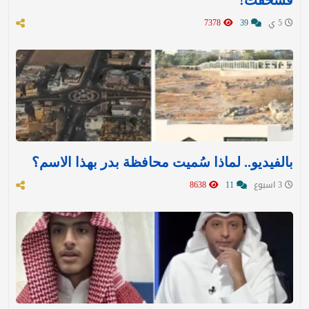
فسُحقت!
5 ي
39
7378
بالفيديو.. لماذا سُميت محافظة بدر بهذا الاسم؟
3 اسبوع
11
8638