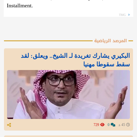
Installment.
TMG
المرصد الرياضية
البكيري يشارك تغريدة لـ الشيخ.. ويعلق: لقد
سقط سقوطا مهنيا
45 د
0
729