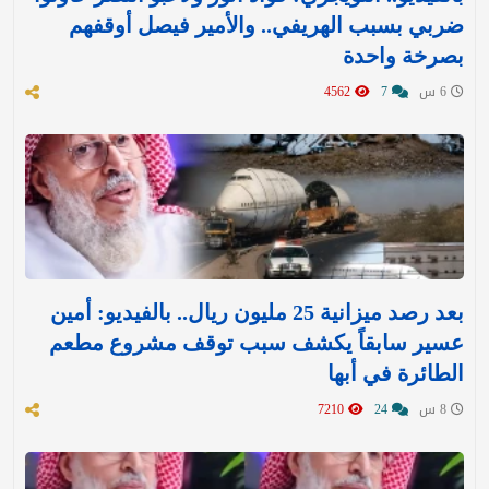
ضربي بسبب الهريفي.. والأمير فيصل أوقفهم
بصرخة واحدة
6 س
7
4562
بعد رصد ميزانية 25 مليون ريال.. بالفيديو: أمين
عسير سابقاً يكشف سبب توقف مشروع مطعم
الطائرة في أبها
8 س
24
7210