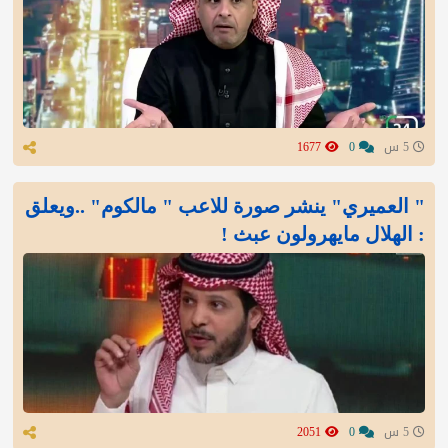
5 س
0
1677
" العميري" ينشر صورة للاعب " مالكوم" ..ويعلق
: الهلال مايهرولون عبث !
5 س
0
2051