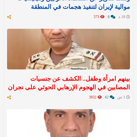
موالية لإيران لتنفيذ هجمات في المنطقة
18 د
8
573
بينهم امرأة وطفل.. الكشف عن جنسيات
المصابين في الهجوم الإرهابي الحوثي على نجران
1 س
62
3932