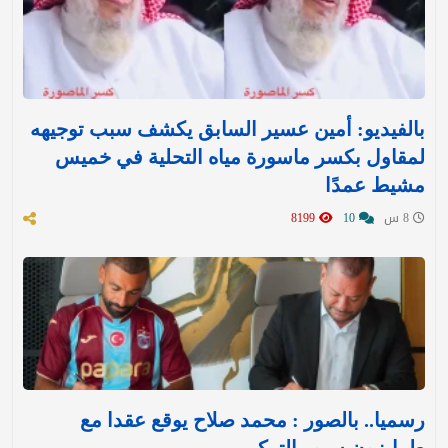
بالفيديو: أمين عسير السابق يكشف سبب توجيهه
لمقاول بكسر ماسورة مياه التحلية في خميس
مشيط عمدًا
8 س
10
8199
رسميا.. بالصور : محمد صلاح يوقع عقدا مع