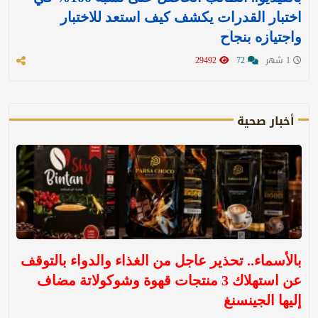
اختبار القدرات يكشف كيف استعد للاختبار
واجتيازه بنجاح
1 شهر
72
29492
أخبار صحية
بالأسماء.. تحذير عاجل من الغذاء والدواء بالتوقف
عن استهلاك 3 منتجات قهوة وشوكولاتة مضاف
إليها الجينسنغ