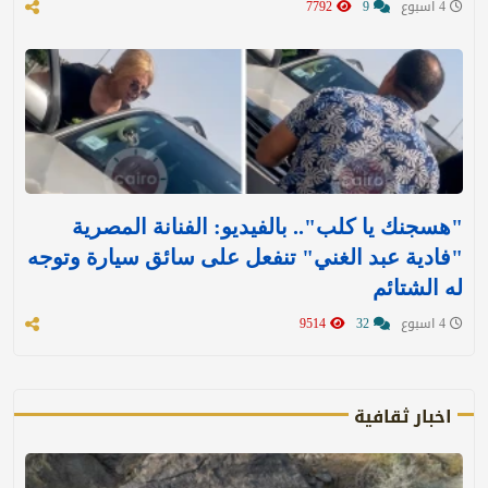
4 اسبوع
9
7792
"هسجنك يا كلب".. بالفيديو: الفنانة المصرية
"فادية عبد الغني" تنفعل على سائق سيارة وتوجه
له الشتائم
4 اسبوع
32
9514
اخبار ثقافية