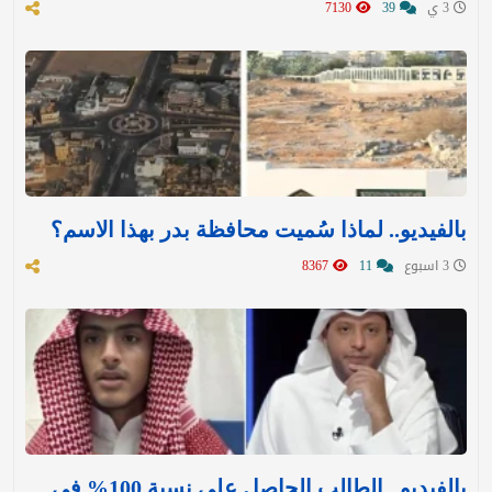
3 ي
39
7130
بالفيديو.. لماذا سُميت محافظة بدر بهذا الاسم؟
3 اسبوع
11
8367
بالفيديو.. الطالب الحاصل على نسبة 100% في