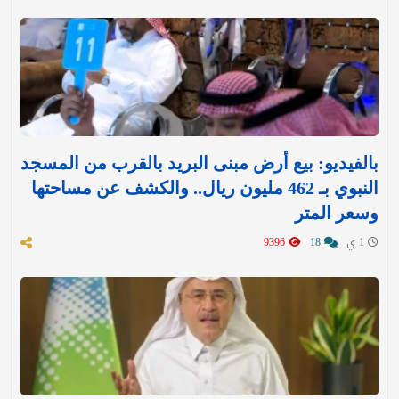
بالفيديو: بيع أرض مبنى البريد بالقرب من المسجد
النبوي بـ 462 مليون ريال.. والكشف عن مساحتها
وسعر المتر
1 ي
18
9396