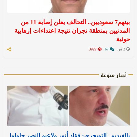
بينهم7 سعوديين.. التحالف يعلن إصابة 11 من
المدنيين بمنطقة نجران نتيجة اعتداءات إرهابية
حوثية
2 س
67
3929
أخبار منوعة
بالفيديو.. التويجري: فؤاد أنور ولاعبو النصر حاولوا