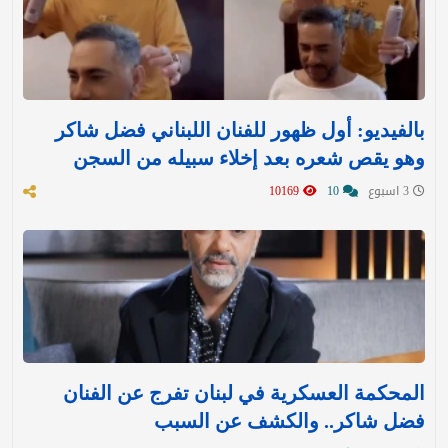
بالفيديو: أول ظهور للفنان اللبناني فضل شاكر
وهو يقص شعره بعد إخلاء سبيله من السجن
3 اسبوع
10
10169
المحكمة العسكرية في لبنان تفرج عن الفنان
فضل شاكر.. والكشف عن السبب