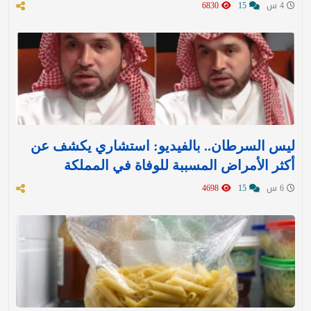
4 س
15
6830
ليس السرطان.. بالفيديو: استشاري يكشف عن
أكثر الأمراض المسببة للوفاة في المملكة
6 س
15
4698