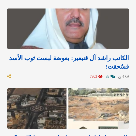
الكاتب راشد آل قنيعير: بعوضة لبست ثوب الأسد
فسُحقت!
4 ي
39
7303