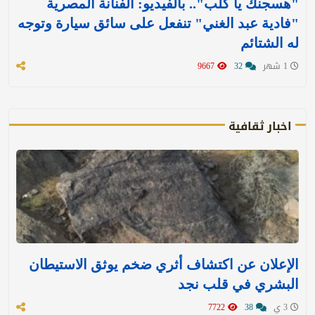
"هسجنك يا كلب".. بالفيديو: الفنانة المصرية
"فادية عبد الغني" تنفعل على سائق سيارة وتوجه
له الشتائم
1 شهر
32
9667
اخبار ثقافية
الإعلان عن اكتشاف أثري ضخم يوثق الاستيطان
البشري في قلب نجد
3 ي
38
7722