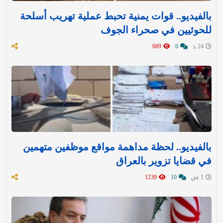
بالفيديو.. قوات يمنية تحبط عملية تهريب أسلحة
للحوثيين في صحراء الجوف
24 د
6
689
بالفيديو.. لحظة مداهمة مواقع موظفين متهمين
في قضايا تزوير بالعراق
1 س
10
1239