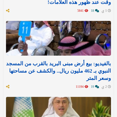
وقت عند ظهور هذه العلامات!
1 ي
18
5841
بالفيديو: بيع أرض مبنى البريد بالقرب من المسجد
النبوي بـ 462 مليون ريال.. والكشف عن مساحتها
وسعر المتر
2 ي
19
11194