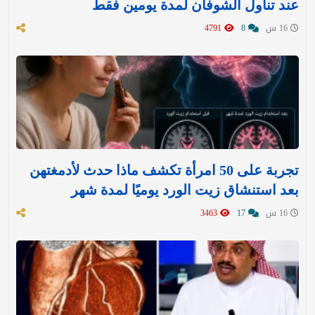
عند تناول الشوفان لمدة يومين فقط
16 س
8
4791
تجربة على 50 امرأة تكشف ماذا حدث لأدمغتهن
بعد استنشاق زيت الورد يوميًا لمدة شهر
16 س
17
3463