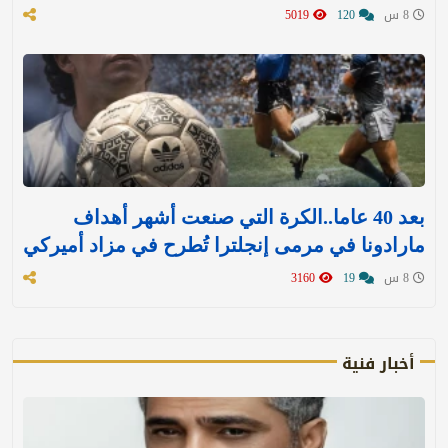
8 س
120
5019
بعد 40 عاما..الكرة التي صنعت أشهر أهداف
مارادونا في مرمى إنجلترا تُطرح في مزاد أميركي
8 س
19
3160
أخبار فنية