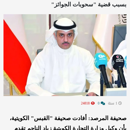
بسبب قضية "سحوبات الجوائز"
1 سنة
0
24818
صحيفة المرصد: أفادت صحيفة "القبس" الكويتية،
بأن وكيل وزارة التجارة الكويتية زياد الناجم تقدم