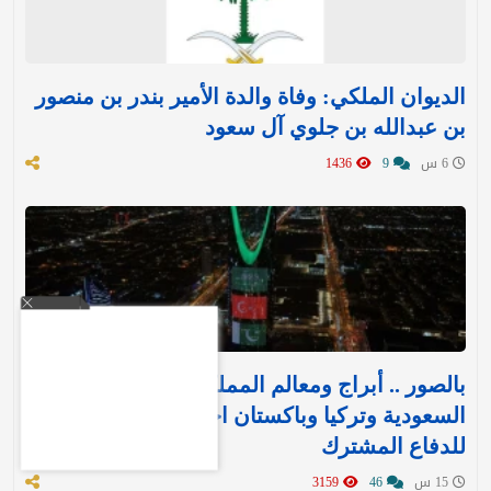
الديوان الملكي: وفاة والدة الأمير بندر بن منصور
بن عبدالله بن جلوي آل سعود
6 س
9
1436
بالصور .. أبراج ومعالم المملكة تتوشح بأعلام
السعودية وتركيا وباكستان احتفاءً بـ«اتفاقية مكة»
للدفاع المشترك‬⁩ ‏
15 س
46
3159