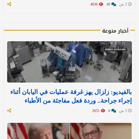
2 س
49
4036
أخبار منوعة
بالفيديو: زلزال يهز غرفة عمليات في اليابان أثناء
إجراء جراحة.. وردة فعل مفاجئة من الأطباء
3 س
6
2651