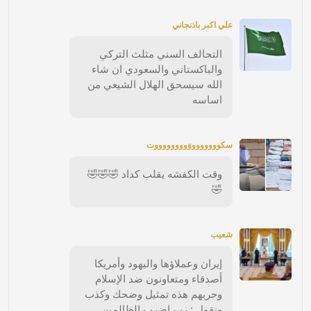
علي اكبر باذنجاني
التحالف السني مثلث التركي
والباكستاني والسعودي ان شاء
الله سيسحق الهلال الشيعي من
اساسه
سكووووووووَووووووووت
وقت الكفشه يقلب كداد 🤣🤣🤣
🤣
شعيب
إيران وعملاؤها واليهود وأمريكا
أصدقاء ومتعاونون ضد الإسلام
وحربهم هذه تمثيل وضحك وكذب
ونقول : رب اضرب الظالمين