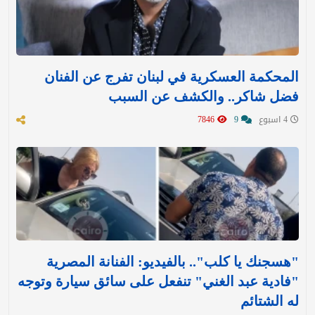
المحكمة العسكرية في لبنان تفرج عن الفنان
فضل شاكر.. والكشف عن السبب
4 اسبوع
9
7846
"هسجنك يا كلب".. بالفيديو: الفنانة المصرية
"فادية عبد الغني" تنفعل على سائق سيارة وتوجه
له الشتائم