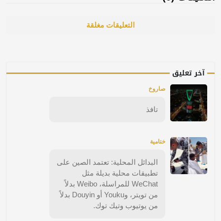
التعليقات مغلقة
آخر تعليق
صاروخ
تافذ
ختامية
البدائل المحلية: تعتمد الصين على
تطبيقات محلية بديلة مثل
WeChat للمراسلة، Weibo بدلاً
من تويتر، وYouku أو Douyin بدلاً
من يوتيوب وتيك توك.