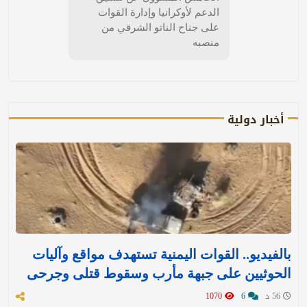
الدعم لأوكرانيا وإدارة القوات
على جناح الناتو الشرقي من
منصبه
أخبار دولية
بالفيديو.. القوات اليمنية تستهدف مواقع وآليات
الحوثيين على جبهة مأرب وسقوط قتلى وجرحى
56 د
6
1070