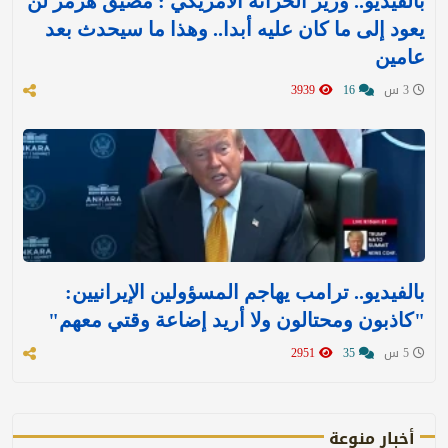
بالفيديو.. وزير الخزانة الأمريكي : مضيق هرمز لن
يعود إلى ما كان عليه أبدا.. وهذا ما سيحدث بعد
عامين
3 س
16
3939
بالفيديو.. ترامب يهاجم المسؤولين الإيرانيين:
"كاذبون ومحتالون ولا أريد إضاعة وقتي معهم"
5 س
35
2951
أخبار منوعة