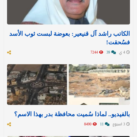
الكاتب راشد آل قنيعير: بعوضة لبست ثوب الأسد
فسُحقت!
4 ي
39
7244
بالفيديو.. لماذا سُميت محافظة بدر بهذا الاسم؟
3 اسبوع
11
8490