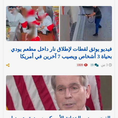
فيديو يوثق لقطات لإطلاق نار داخل مطعم يودي
بحياة 3 أشخاص ويصيب 7 آخرين في أمريكا
3 س
19
1809