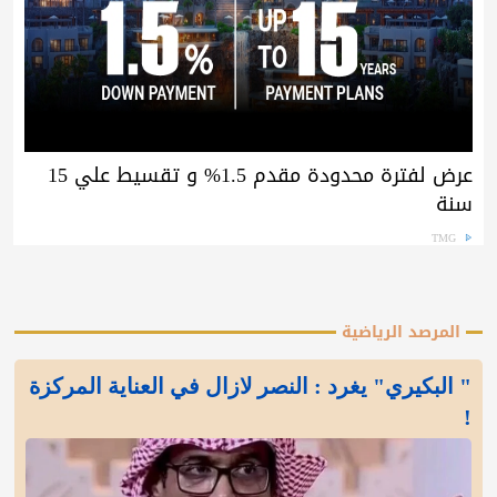
عرض لفترة محدودة مقدم 1.5% و تقسيط علي 15
سنة
TMG
المرصد الرياضية
" البكيري" يغرد : النصر لازال في العناية المركزة
!