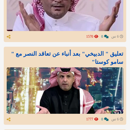
6 س
0
1570
تعليق " الدبيخي" بعد أنباء عن تعاقد النصر مع "
سامو كوستا"
6 س
0
1777