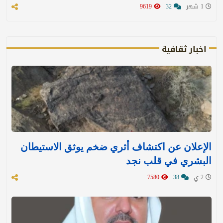
1 شهر
32
9619
اخبار ثقافية
الإعلان عن اكتشاف أثري ضخم يوثق الاستيطان
البشري في قلب نجد
2 ي
38
7580