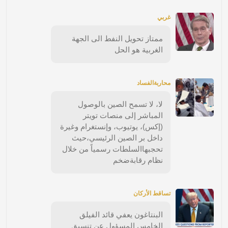
غربي
ممتاز تحويل النفط الى الجهة
الغربية هو الحل
محاربةالفساد
لا، لا تسمح الصين بالوصول
المباشر إلى منصات تويتر
(إكس)، يوتيوب، وإنستغرام وغيرة
داخل بر الصين الرئيسي،حيث
تحجبهاالسلطات رسمياً من خلال
نظام رقابةضخم
تساقط الأركان
البنتاغون يعفي قائد الفيلق
الخامس المسؤول عن تنسيق