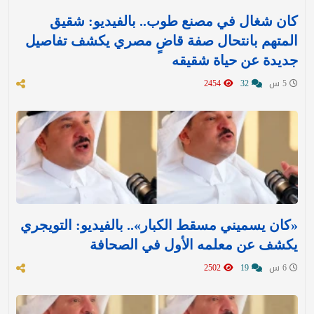
كان شغال في مصنع طوب.. بالفيديو: شقيق
المتهم بانتحال صفة قاضٍ مصري يكشف تفاصيل
جديدة عن حياة شقيقه
5 س
32
2454
«كان يسميني مسقط الكبار».. بالفيديو: التويجري
يكشف عن معلمه الأول في الصحافة
6 س
19
2502