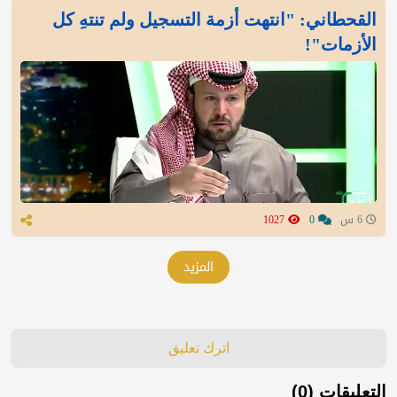
القحطاني: "انتهت أزمة التسجيل ولم تنتهِ كل
الأزمات"!
6 س
0
1027
المزيد
اترك تعليق
التعليقات (0)