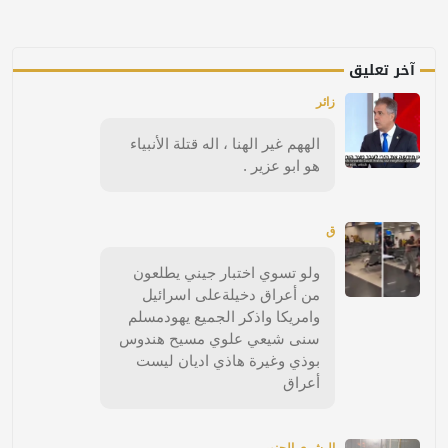
آخر تعليق
زائر
الههم غير الهنا ، اله قتلة الأنبياء
هو ابو عزير .
ق
ولو تسوي اختبار جيني يطلعون
من أعراق دخيلةعلى اسرائيل
وامريكا واذكر الجميع يهودمسلم
سنى شيعي علوي مسيح هندوس
بوذي وغيرة هاذي اديان ليست
أعراق