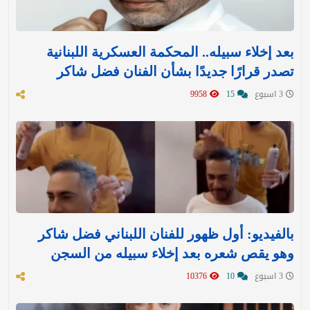
بعد إخلاء سبيله.. المحكمة العسكرية اللبنانية
تصدر قرارًا جديدًا بشأن الفنان فضل شاكر
3 اسبوع
15
9958
بالفيديو: أول ظهور للفنان اللبناني فضل شاكر
وهو يقص شعره بعد إخلاء سبيله من السجن
3 اسبوع
10
10376