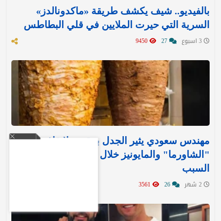
بالفيديو.. شيف يكشف طريقة «ماكدونالدز»
السرية التي حيرت الملايين في قلي البطاطس
3 اسبوع
27
9450
مهندس سعودي يثير الجدل بمقترح لإيقاف بيع
"الشاورما" والمايونيز خلال الصيف.. ويكشف عن
السبب
2 شهر
26
3561