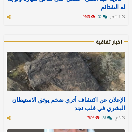
له الشتائم
1 شهر
32
9705
اخبار ثقافية
الإعلان عن اكتشاف أثري ضخم يوثق الاستيطان
البشري في قلب نجد
3 ي
38
7806