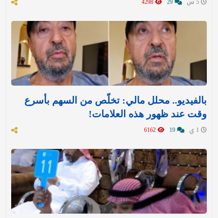
5 س
29
4298
بالفيديو.. محلل مالي: تخلّص من السهم بأسرع
وقت عند ظهور هذه العلامات!
1 ي
19
6162