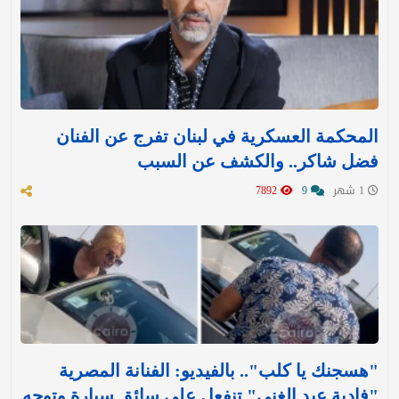
المحكمة العسكرية في لبنان تفرج عن الفنان
فضل شاكر.. والكشف عن السبب
1 شهر
9
7892
"هسجنك يا كلب".. بالفيديو: الفنانة المصرية
"فادية عبد الغني" تنفعل على سائق سيارة وتوجه