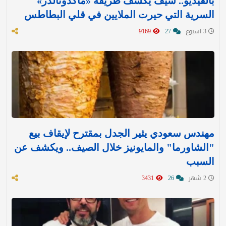
بالفيديو.. شيف يكشف طريقة «ماكدونالدز»
السرية التي حيرت الملايين في قلي البطاطس
3 اسبوع
27
9169
مهندس سعودي يثير الجدل بمقترح لإيقاف بيع
"الشاورما" والمايونيز خلال الصيف.. ويكشف عن
السبب
2 شهر
26
3431