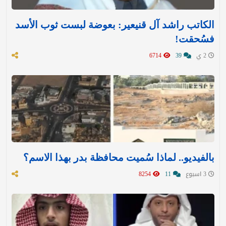
الكاتب راشد آل قنيعير: بعوضة لبست ثوب الأسد
فسُحقت!
2 ي
39
6714
بالفيديو.. لماذا سُميت محافظة بدر بهذا الاسم؟
3 اسبوع
11
8254