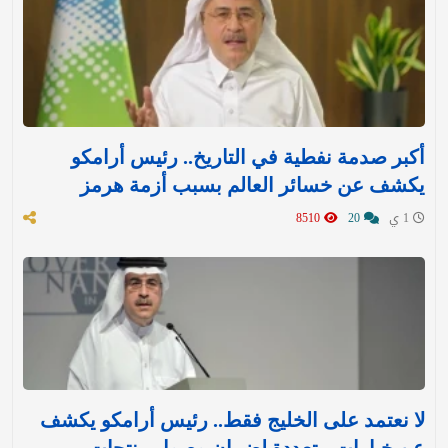
أكبر صدمة نفطية في التاريخ.. رئيس أرامكو
يكشف عن خسائر العالم بسبب أزمة هرمز
1 ي
20
8510
لا نعتمد على الخليج فقط.. رئيس أرامكو يكشف
عن خيارات متعددة لضمان وصول منتجات