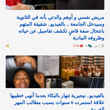
مريض نفسي و أوهم والدتي بأنه في الثانوية
وسيدخل الجامعة .. بالفيديو.. شقيقة المتهم
بانتحال صفة قاضٍ تكشف تفاصيل عن حياته
وظروفه المادية
2 س
6
1734
بالفيديو.. نيجيرية تنهار بالبكاء بعدما أنهى خطيبها
علاقة استمرت 6 سنوات بسبب مطالب المهر
الغريبة