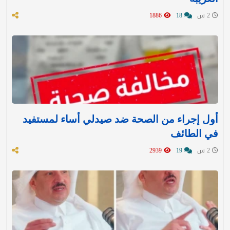
2 س
18
1886
أول إجراء من الصحة ضد صيدلي أساء لمستفيد
في الطائف
2 س
19
2939