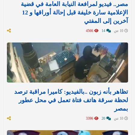
مصر.. فيديو لمرافعة النيابة العامة في قضية
الإعلامية سارة خليفة قبل إحالة أوراقها و 12
آخرين إلى المفتي
10 س
14
4566
تظاهر بأنه زبون ..بالفيديو: كاميرا مراقبة ترصد
لحظة سرقة هاتف فتاة تعمل في محل عطور
بمصر
10 س
20
3396