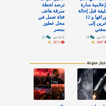
إعلامية سارة
ترصد لحظة
يفة قبل إحالة
سرقة هاتف
أوراقها و 12
فتاة تعمل في
رين إلى
محل عطور
مفتي
بمصر
23
14
13 س
14 س
3673
4947
خبار منوعة