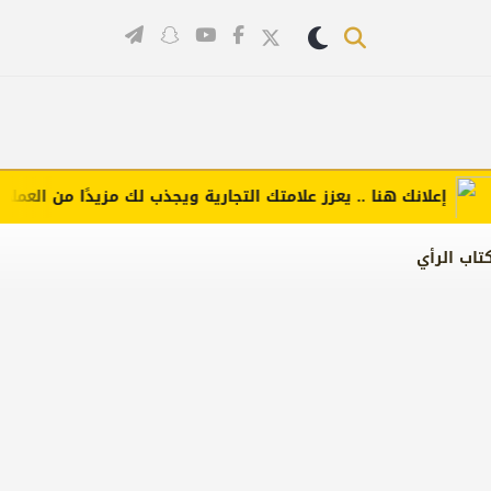
إعلانك هنا .. يعزز علامتك التجارية ويجذب لك مزيدًا من العملاء (اضغ
تاب الرأي