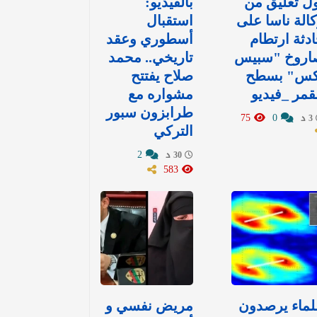
ل تعليق من
بالفيديو:
الة ناسا على
استقبال
دثة ارتطام
أسطوري وعقد
اروخ "سبيس
تاريخي.. محمد
كس" بسطح
صلاح يفتتح
قمر _فيديو
مشواره مع
طرابزون سبور
75
0
3 د
التركي
2
30 د
583
لماء يرصدون
مريض نفسي و