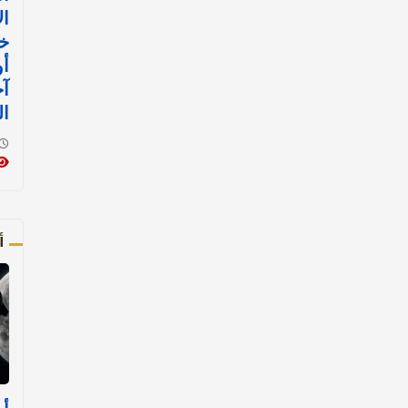
ال
خل
آخ
ال
أ