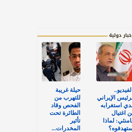
خبار دولية
لفيديو..
حيلة غريبة
رئيس الإيراني
للتهرب من
دي استغرابه
الفحص وقاد
 اغتيال
الطائرة تحت
منئي: لماذا
تأثير
ستهدفوه؟
المخدرات...