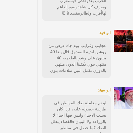
الحرب بعدوهاكي لايستغرب
ويعرف كل شاهدوصورالداعم
لهاأقرب ولطائرمقصد📱⏰
ابو فهد
عجايب وغرايب يوم جاه عرض من
روشن انديه الصندوق قال يبغا 40
مليون على وشو يالطعميه 40
منتهي يبوي يكفينا الدون منتهي
بالدوري نكمل اثنين سلامات يبوي
ابو مهند
لو تم معاملة صك المواطن في
طريقة حصوله عليه، فإذا كان
بسبب الاحياء وليس فيها احياء لا
بالزراعة ولا البنيان فالقضاء يبطل
الصك كما حصل في مناطق