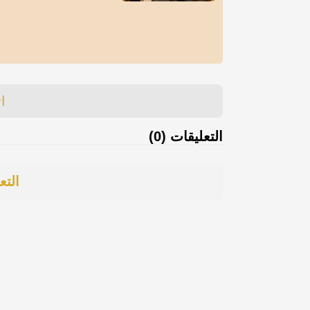
ا
التعليقات (0)
التع