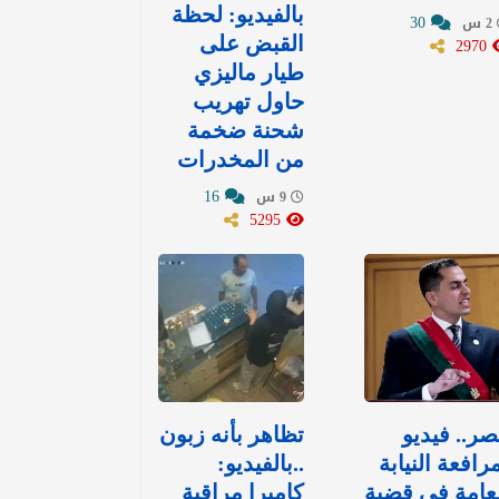
بالفيديو: لحظة
30
2 س
2970
القبض على
طيار ماليزي
حاول تهريب
شحنة ضخمة
من المخدرات
16
9 س
5295
ر.. فيديو
تظاهر بأنه زبون
رافعة النيابة
..بالفيديو:
عامة في قضية
كاميرا مراقبة