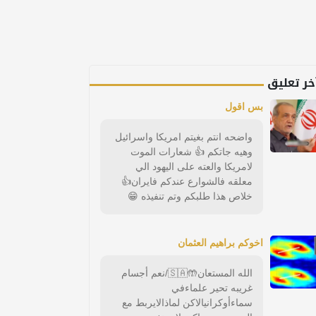
خر تعليق
بس اقول
واضحه انتم بغيتم امريكا واسرائيل
وهيه جاتكم 👍 شعارات الموت
لامريكا والعته على اليهود الي
معلقه فالشوارع عندكم فايران👍
خلاص هذا طلبكم وتم تنفيذه 😁
اخوكم براهيم العثمان
الله المستعان🤲🇸🇦/نعم أجسام
غريبه تحير علماءفي
سماءأوكرانيالاكن لماذالايربط مع