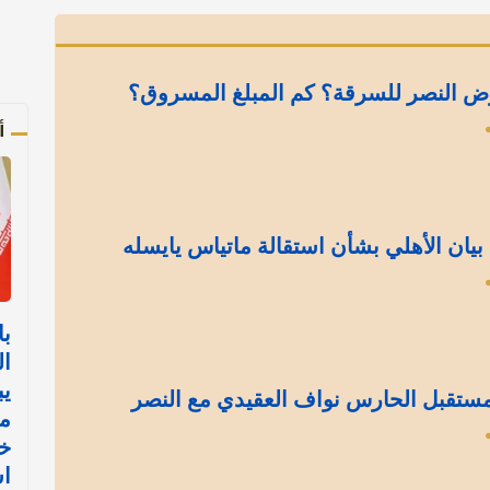
ض النصر للسرقة؟ كم المبلغ المسروق؟
أ
بيان الأهلي بشأن استقالة ماتياس يايسله
با
ال
يب
ستقبل الحارس نواف العقيدي مع النصر
من
خا
ا