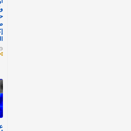
أو
وك
حا
ص
إ
ال
ع