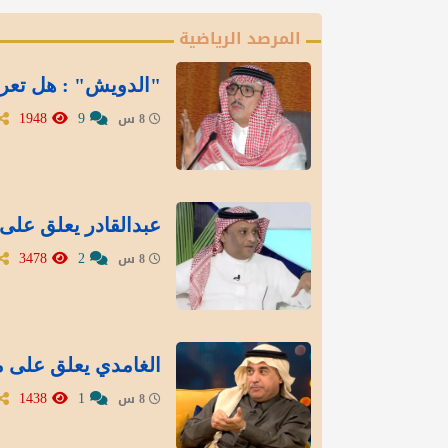
المرصد الرياضية
"الدويش" : هل تعر
1948
9
8 س
عبدالقادر يعلق على 
3478
2
8 س
الغامدي يعلق على م
1438
1
8 س