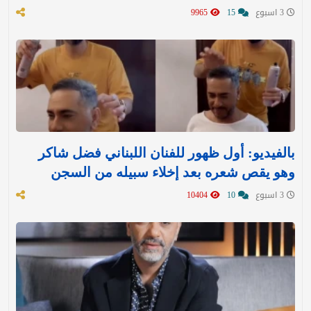
3 اسبوع
15
9965
بالفيديو: أول ظهور للفنان اللبناني فضل شاكر
وهو يقص شعره بعد إخلاء سبيله من السجن
3 اسبوع
10
10404