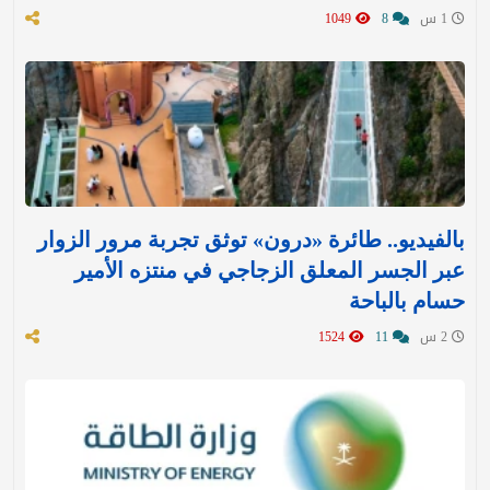
1 س
8
1049
بالفيديو.. طائرة «درون» توثق تجربة مرور الزوار
عبر الجسر المعلق الزجاجي في منتزه الأمير
حسام بالباحة
2 س
11
1524