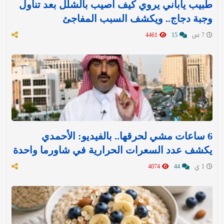
طبيب ياباني يروي كيف أصيب بالشلل بعد تناول
وجبة دجاج.. ويكشف السبب المفاجئ
7 س
15
4461
6 ساعات مشي لحرقها.. بالفيديو: الأحمدي
يكشف عدد السعرات الحرارية في شاورما واحدة
1 ي
44
4074