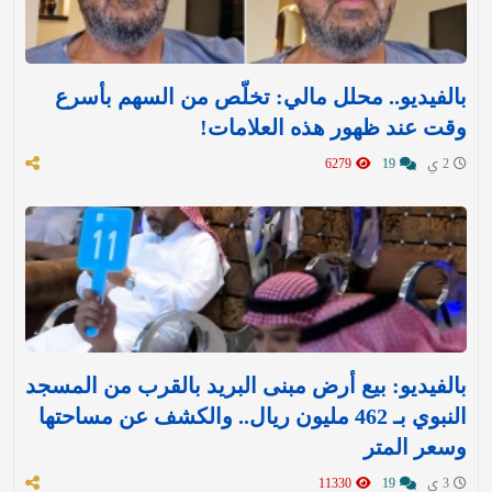
بالفيديو.. محلل مالي: تخلّص من السهم بأسرع
وقت عند ظهور هذه العلامات!
2 ي
19
6279
بالفيديو: بيع أرض مبنى البريد بالقرب من المسجد
النبوي بـ 462 مليون ريال.. والكشف عن مساحتها
وسعر المتر
3 ي
19
11330