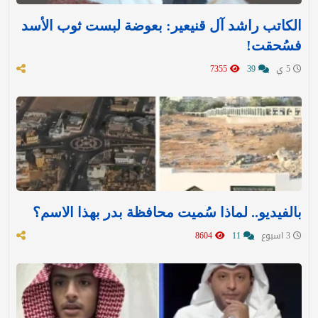
الكاتب راشد آل قنيعير: بعوضة لبست ثوب الأسد
فسُحقت!
5 ي
39
7355
بالفيديو.. لماذا سُميت محافظة بدر بهذا الاسم؟
3 اسبوع
11
8604