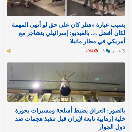
بسبب عبارة «هتلر كان على حق لو أنهى المهمة
لكان أفضل ».. بالفيديو: إسرائيلي يتشاجر مع
أمريكي في مطار مانيلا
4 س
15
2864
بالصور: العراق يضبط أسلحة ومسيرات بحوزة
خلية إرهابية تابعة لإيران قبل تنفيذ هجمات ضد
دول الجوار