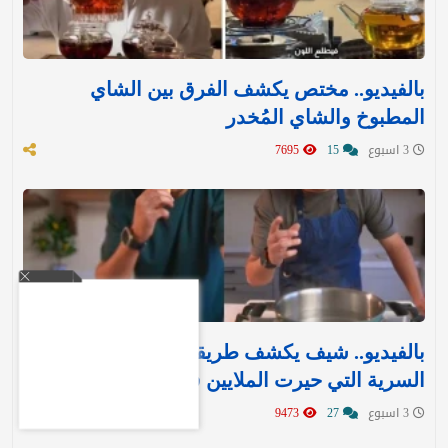
بالفيديو.. مختص يكشف الفرق بين الشاي
المطبوخ والشاي المُخدر
3 اسبوع
15
7695
بالفيديو.. شيف يكشف طريقة «ماكدونالدز»
السرية التي حيرت الملايين في قلي البطاطس
3 اسبوع
27
9473