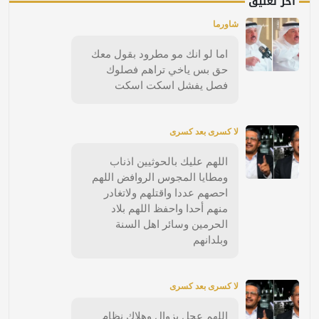
آخر تعليق
شاورما
اما لو انك مو مطرود بقول معك
حق بس ياخي تراهم فصلوك
فصل يفشل اسكت اسكت
لا كسرى بعد كسرى
اللهم عليك بالحوثيين اذناب
ومطايا المجوس الروافض اللهم
احصهم عددا واقتلهم ولاتغادر
منهم أحدا واحفظ اللهم بلاد
الحرمين وسائر اهل السنة
وبلدانهم
لا كسرى بعد كسرى
اللهم عجل بزوال وهلاك نظام