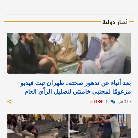
أخبار دولية
بعد أنباء عن تدهور صحته.. طهران تبث فيديو
مزعومًا لمجتبى خامنئي لتضليل الرأي العام
3 س
16
2914