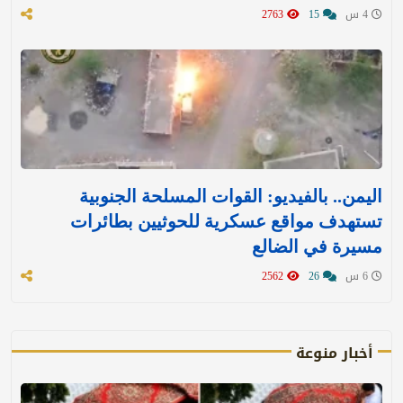
4 س
15
2763
اليمن.. بالفيديو: القوات المسلحة الجنوبية
تستهدف مواقع عسكرية للحوثيين بطائرات
مسيرة في الضالع
6 س
26
2562
أخبار منوعة