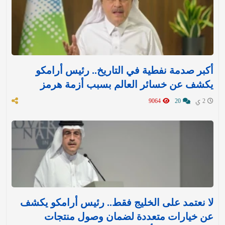
أكبر صدمة نفطية في التاريخ.. رئيس أرامكو
يكشف عن خسائر العالم بسبب أزمة هرمز
2 ي
20
9064
لا نعتمد على الخليج فقط.. رئيس أرامكو يكشف
عن خيارات متعددة لضمان وصول منتجات