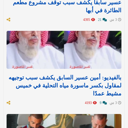
عسير سابقاً يكشف سبب توقف مشروع مطعم
الطائرة في أبها
3 س
21
4395
بالفيديو: أمين عسير السابق يكشف سبب توجيهه
لمقاول بكسر ماسورة مياه التحلية في خميس
مشيط عمدًا
3 س
9
4193