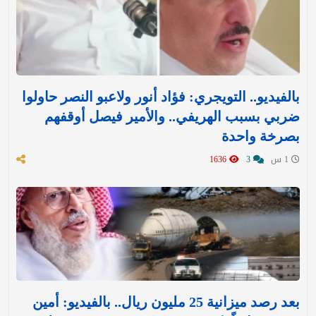
بالفيديو.. التويجري: فؤاد أنور ولاعبو النصر حاولوا
ضربي بسبب الهريفي.. والأمير فيصل أوقفهم
بصرخة واحدة
1 س
3
1636
بعد رصد ميزانية 25 مليون ريال.. بالفيديو: أمين