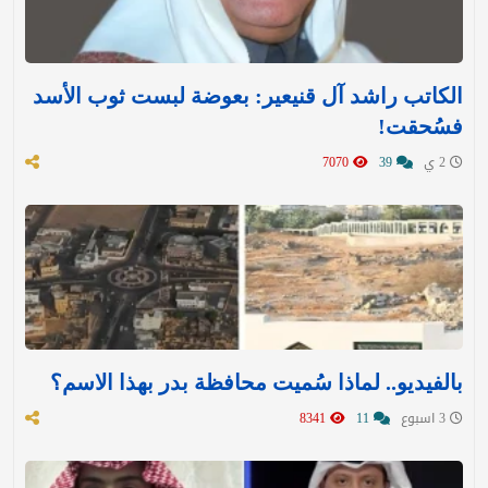
الكاتب راشد آل قنيعير: بعوضة لبست ثوب الأسد
فسُحقت!
2 ي
39
7070
بالفيديو.. لماذا سُميت محافظة بدر بهذا الاسم؟
3 اسبوع
11
8341