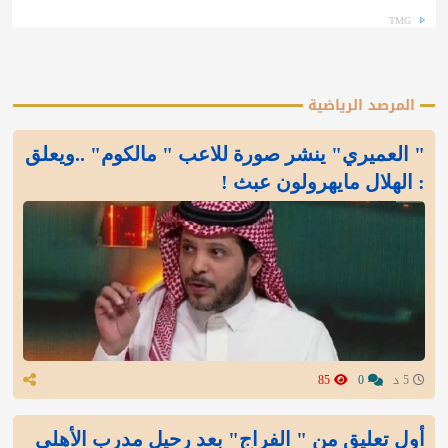
TMG
المرصد الرياضية
" العميري" ينشر صورة للاعب " مالكوم" ..ويعلق
: الهلال مايهرولون عبث !
5 د
0
85
أول تعليق من " الفراج" بعد رحيل مدرب الأهلي