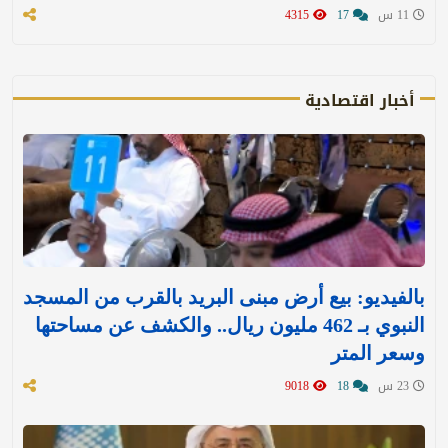
11 س
17
4315
أخبار اقتصادية
بالفيديو: بيع أرض مبنى البريد بالقرب من المسجد
النبوي بـ 462 مليون ريال.. والكشف عن مساحتها
وسعر المتر
23 س
18
9018