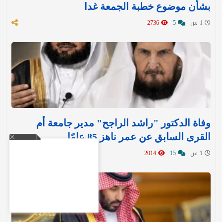
بشأن موضوع خطبة الجمعة غدا
1 س
5
2736
وفاة الدكتور "راشد الراجح" مدير جامعة أم
القرى السابق عن عمر ناهز 85 عامًا
1 س
15
2014