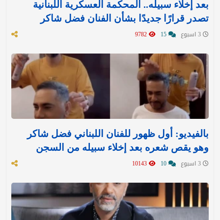
بعد إخلاء سبيله.. المحكمة العسكرية اللبنانية
تصدر قرارًا جديدًا بشأن الفنان فضل شاكر
3 اسبوع
15
9782
بالفيديو: أول ظهور للفنان اللبناني فضل شاكر
وهو يقص شعره بعد إخلاء سبيله من السجن
3 اسبوع
10
10143