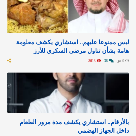
ليس ممنوعا عليهم.. استشاري يكشف معلومة
هامة بشأن تناول مرضى السكري للأرز
9 س
38
3613
بالأرقام.. استشاري يكشف مدة مرور الطعام
داخل الجهاز الهضمي