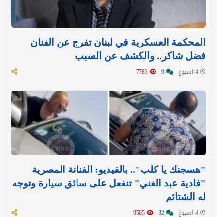
المحكمة العسكرية في لبنان تفرج عن الفنان
فضل شاكر.. والكشف عن السبب
4 اسبوع
9
7783
"هسجنك يا كلب".. بالفيديو: الفنانة المصرية
"فادية عبد الغني" تنفعل على سائق سيارة وتوجه
له الشتائم
4 اسبوع
32
9505