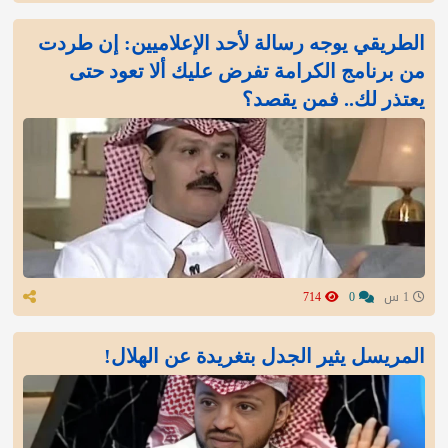
الطريقي يوجه رسالة لأحد الإعلاميين: إن طردت
من برنامج الكرامة تفرض عليك ألا تعود حتى
يعتذر لك.. فمن يقصد؟
1 س
0
714
المريسل يثير الجدل بتغريدة عن الهلال!