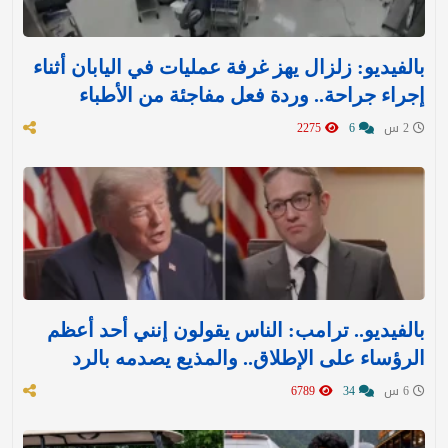
بالفيديو: زلزال يهز غرفة عمليات في اليابان أثناء
إجراء جراحة.. وردة فعل مفاجئة من الأطباء
2 س
6
2275
بالفيديو.. ترامب: الناس يقولون إنني أحد أعظم
الرؤساء على الإطلاق.. والمذيع يصدمه بالرد
6 س
34
6789