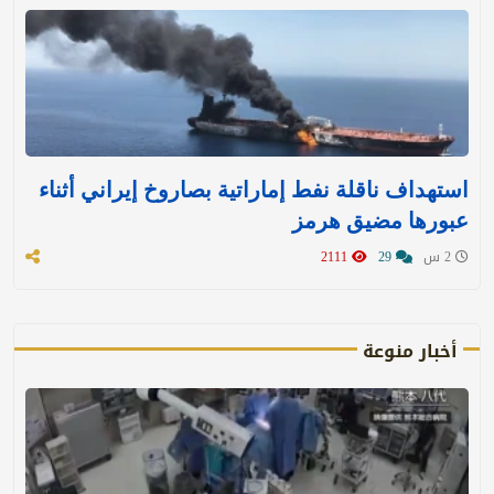
استهداف ناقلة نفط إماراتية بصاروخ إيراني أثناء
عبورها مضيق هرمز
2 س
29
2111
أخبار منوعة