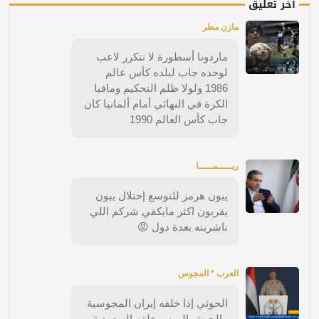
آخر تعليق
مازن مطر
ماردونا أسطورة لا تتكرر لاعب
لوحده جاب لبلده كأس عالم
1986 ولولا ظلم التحكيم ومافيا
الكرة في النهائي أمام ألمانيا كان
جاب كأس العالم 1990
ريـــــمـــــا
يبون هرمز للتوسع إحتلال يبون
يقربون اكثر مايكفي شركم اللي
ناشرينه بعدة دول 😡
العرب * المجوس
الحوثي إذا خلفه إيران المجوسية
. الجيش اليمني خلفه السعودية