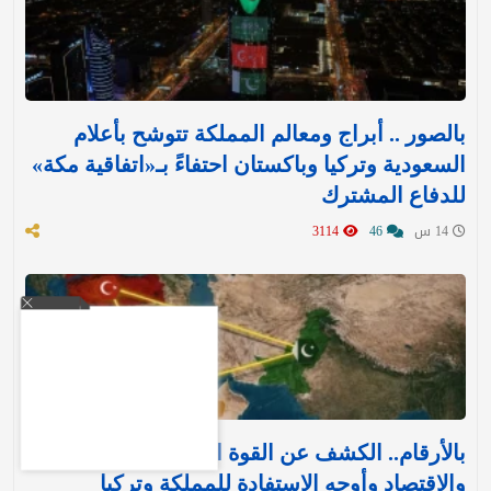
بالصور .. أبراج ومعالم المملكة تتوشح بأعلام
السعودية وتركيا وباكستان احتفاءً بـ«اتفاقية مكة»
للدفاع المشترك‬⁩ ‏
14 س
46
3114
بالأرقام.. الكشف عن القوة العسكرية والتسليح
والاقتصاد وأوجه الاستفادة للمملكة وتركيا