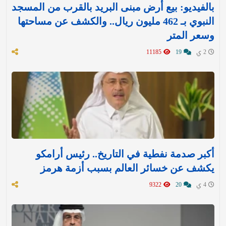
بالفيديو: بيع أرض مبنى البريد بالقرب من المسجد
النبوي بـ 462 مليون ريال.. والكشف عن مساحتها
وسعر المتر
2 ي
19
11185
أكبر صدمة نفطية في التاريخ.. رئيس أرامكو
يكشف عن خسائر العالم بسبب أزمة هرمز
4 ي
20
9322