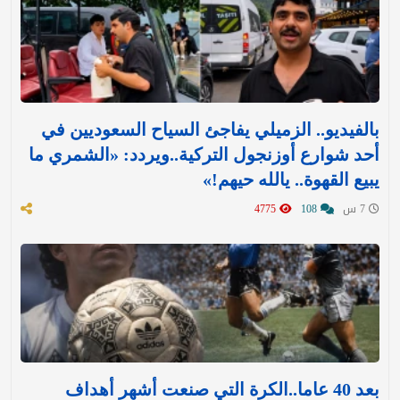
بالفيديو.. الزميلي يفاجئ السياح السعوديين في
أحد شوارع أوزنجول التركية..ويردد: «الشمري ما
يبيع القهوة.. يالله حيهم!»
7 س
108
4775
بعد 40 عاما..الكرة التي صنعت أشهر أهداف