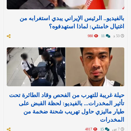
بالفيديو.. الرئيس الإيراني يبدي استغرابه من
اغتيال خامنئي: لماذا استهدفوه؟
53 د
11
980
حيلة غريبة للتهرب من الفحص وقاد الطائرة تحت
تأثير المخدرات... بالفيديو: لحظة القبض على
طيار ماليزي حاول تهريب شحنة ضخمة من
المخدرات
7 س
15
4817