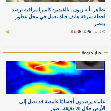
تظاهر بأنه زبون ..بالفيديو: كاميرا مراقبة ترصد
لحظة سرقة هاتف فتاة تعمل في محل عطور
بمصر
12 س
22
3511
أخبار منوعة
علماء يرصدون أجسامًا غامضة قد تصل إلى
الأرض خلال 20 دقيقة.. صور