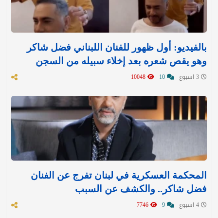
بالفيديو: أول ظهور للفنان اللبناني فضل شاكر
وهو يقص شعره بعد إخلاء سبيله من السجن
3 اسبوع
10
10048
المحكمة العسكرية في لبنان تفرج عن الفنان
فضل شاكر.. والكشف عن السبب
4 اسبوع
9
7746