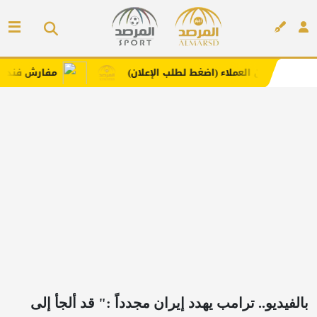
العملاء (اضغط لطلب الإعلان)
مفارش فندورا بخامات مريح
إعلان
بالفيديو.. ترامب يهدد إيران مجدداً :" قد ألجأ إلى