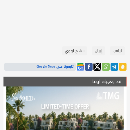
ترامب
إيران
سلاح نووي
تابعونا على Google News
قد يعجبك ايضا