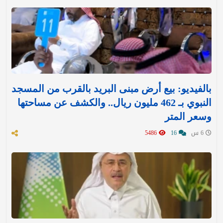
بالفيديو: بيع أرض مبنى البريد بالقرب من المسجد
النبوي بـ 462 مليون ريال.. والكشف عن مساحتها
وسعر المتر
6 س
16
5486