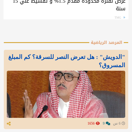
عرض لفترة محدودة مقدم 1.5% و تقسيط علي 15
سنة
TMG
المرصد الرياضية
"الدويش" : هل تعرض النصر للسرقة؟ كم المبلغ
المسروق؟
6 س
9
1656