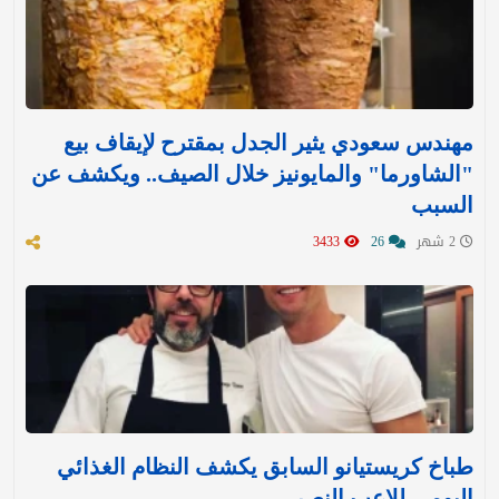
مهندس سعودي يثير الجدل بمقترح لإيقاف بيع
"الشاورما" والمايونيز خلال الصيف.. ويكشف عن
السبب
2 شهر
26
3433
طباخ كريستيانو السابق يكشف النظام الغذائي
اليومي للاعب النصر