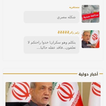
مستغربه
شكله مصري
زئير زائر✌✌✌✌✌
يتكلم وهو سكران! خذوا راحتكم لا
تعلقون...فاقد عقله حاليا....
أخبار دولية