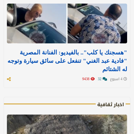
"هسجنك يا كلب".. بالفيديو: الفنانة المصرية
"فادية عبد الغني" تنفعل على سائق سيارة وتوجه
له الشتائم
4 اسبوع
32
9438
اخبار ثقافية