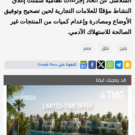
السلاسل عن اتخاذ إجراءات نظامية شملت إغلاق
النشاط مؤقتًا للعلامات التجارية لحين تصحيح وتوفيق
الأوضاع ومصادرة وإعدام كميات من المنتجات غير
الصالحة للاستهلاك الآدمي.
بلبن
غلق
مصر
تابعونا على Google News
قد يعجبك ايضا