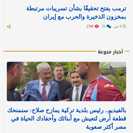
ترمب يفتح تحقيقًا بشأن تسريبات مرتبطة
بمخزون الذخيرة والحرب مع إيران
8 س
25
2760
أخبار منوعة
بالفيديو.. رئيس بلدية تركية يمازح صلاح: سنمنحك
قطعة أرض لتعيش مع أبنائك وأحفادك الحياة في
مصر أكثر صعوبة