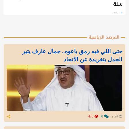
سنة
TMG
المرصد الرياضية
‏حتى اللي فيه رمق باعوه.. جمال عارف يثير
الجدل بتغريدة عن الاتحاد
54 د
0
475