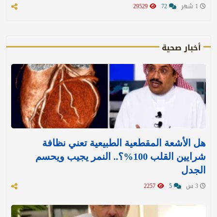
1 شهر
72
29529
أخبار صحية
هل الأشعة المقطعية الطبيعية تعني نظافة
شرايين القلب 100%؟.. النمر يجيب ويحسم
الجدل
3 س
5
2257