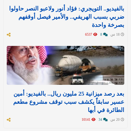
بالفيديو.. التويجري: فؤاد أنور ولاعبو النصر حاولوا
ضربي بسبب الهريفي.. والأمير فيصل أوقفهم
بصرخة واحدة
18 س
8
6537
بعد رصد ميزانية 25 مليون ريال.. بالفيديو: أمين
عسير سابقاً يكشف سبب توقف مشروع مطعم
الطائرة في أبها
20 س
34
10141