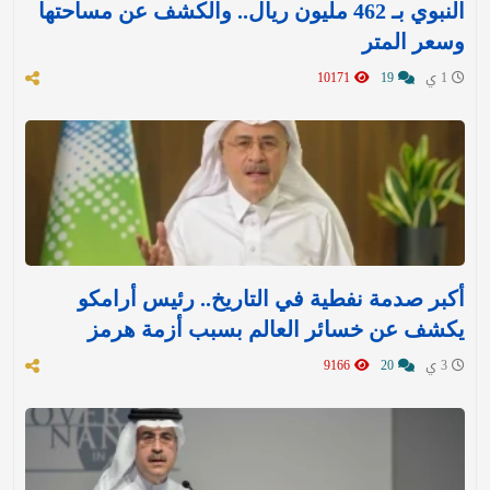
النبوي بـ 462 مليون ريال.. والكشف عن مساحتها
وسعر المتر
1 ي
19
10171
أكبر صدمة نفطية في التاريخ.. رئيس أرامكو
يكشف عن خسائر العالم بسبب أزمة هرمز
3 ي
20
9166