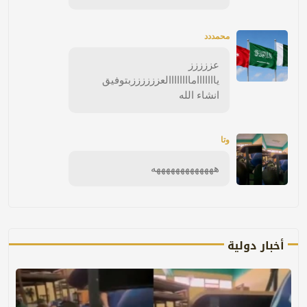
محمددد
عززززز
ياااااااماااااااالعززززززبتوفيق
انشاء الله
وتا
هههههههههههههه
أخبار دولية