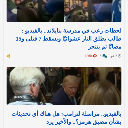
لحظات رعب في مدرسة بتايلاند.. بالفيديو :
طالب يطلق النار عشوائيًا ويسقط 7 قتلى و15
مصابًا ثم ينتحر
2 س
5
1860
بالفيديو.. مراسلة لترامب: هل هناك أي تحديثات
بشأن مضيق هرمز؟.. والأخير يرد