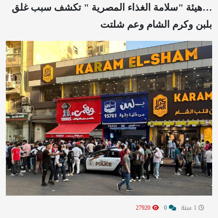
…هيئة "سلامة الغذاء المصرية " تكشف سبب غلق
بلبن وكرم الشام وعم شلتت
1 سنة
0
27920