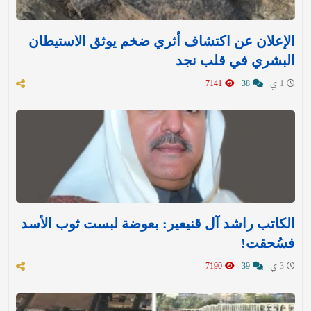
الإعلان عن اكتشاف أثري ضخم يوثق الاستيطان
البشري في قلب نجد
1 ي
38
7141
الكاتب راشد آل قنيعير: بعوضة لبست ثوب الأسد
فسُحقت!
3 ي
39
7190