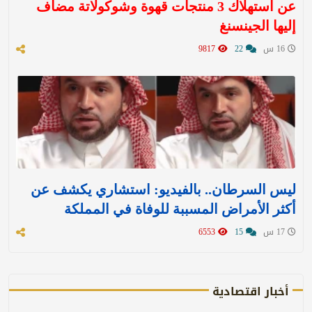
عن استهلاك 3 منتجات قهوة وشوكولاتة مضاف
إليها الجينسنغ
16 س
22
9817
ليس السرطان.. بالفيديو: استشاري يكشف عن
أكثر الأمراض المسببة للوفاة في المملكة
17 س
15
6553
أخبار اقتصادية