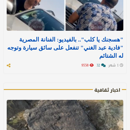
"هسجنك يا كلب".. بالفيديو: الفنانة المصرية
"فادية عبد الغني" تنفعل على سائق سيارة وتوجه
له الشتائم
1 شهر
32
9558
اخبار ثقافية