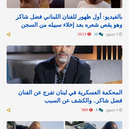
بالفيديو: أول ظهور للفنان اللبناني فضل شاكر
وهو يقص شعره بعد إخلاء سبيله من السجن
3 اسبوع
10
10213
المحكمة العسكرية في لبنان تفرج عن الفنان
فضل شاكر.. والكشف عن السبب
4 اسبوع
9
7809