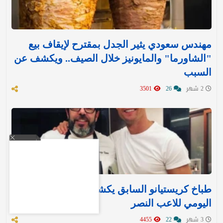
مهندس سعودي يثير الجدل بمقترح لإيقاف بيع
"الشاورما" والمايونيز خلال الصيف.. ويكشف عن
السبب
2 شهر
26
3501
طباخ كريستيانو السابق يكشف النظام الغذائي
اليومي للاعب النصر
3 شهر
22
4455