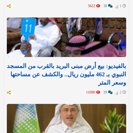
1 ي
18
5622
بالفيديو: بيع أرض مبنى البريد بالقرب من المسجد
النبوي بـ 462 مليون ريال.. والكشف عن مساحتها
وسعر المتر
2 ي
19
11090