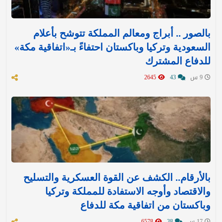
بالصور .. أبراج ومعالم المملكة تتوشح بأعلام
السعودية وتركيا وباكستان احتفاءً بـ«اتفاقية مكة»
للدفاع المشترك‬⁩ ‏
9 س
43
2645
بالأرقام.. الكشف عن القوة العسكرية والتسليح
والاقتصاد وأوجه الاستفادة للمملكة وتركيا
وباكستان من اتفاقية مكة للدفاع
17 س
38
6578