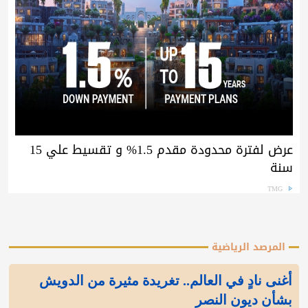
عرض لفترة محدودة مقدم 1.5% و تقسيط علي 15
سنة
TMG
المرصد الرياضية
أغنى نادٍ في العالم.. تغريدة مثيرة من الدويش
بشأن ديون النصر