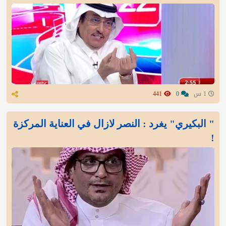
1 س
0
441
" البكيري" يغرد : النصر لازال في العناية المركزة
!