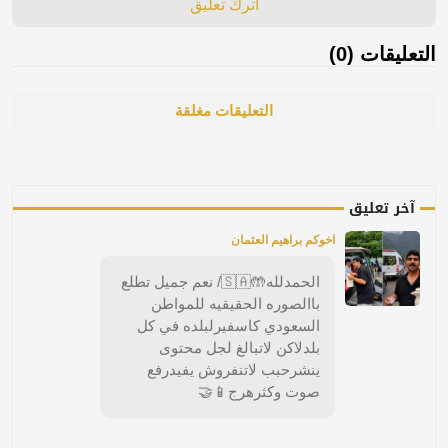
اترك تعليق
التعليقات (0)
التعليقات مغلقة
آخر تعليق
اخوكم براهيم العثمان
الحمدلله🤲🇸🇦/ نعم جميل تطلع
باالصوره الحقيقيه للمواطن
السعودي كاسفيرلبلده في كل
بلدلاكن لاتبالغ لجل محتوى
ينشرحبب لاتنفروش يفيدرفع
صوت وكثرهرج📱🤝