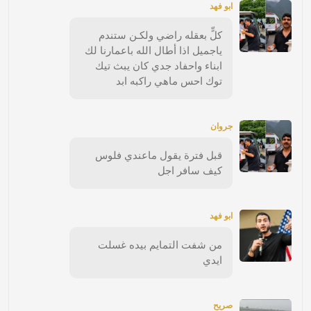
ابو فهد
كلٍّ بعقله راضي ولكـن ستندم
ياجميل اذا أطال الله باعمارنا لك
ابناء واحفاد جدي كان يبث تيك
توك احس ماهي راكبه ابد
جروان
قبل فترة يقول ماعندي فلوس
كيف سافر اجل
ابو فهد
من شفت التمايم بيده غسلت
ايدي
صريح