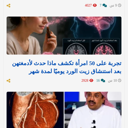
9 س
7
4027
تجربة على 50 امرأة تكشف ماذا حدث لأدمغتهن
بعد استنشاق زيت الورد يوميًا لمدة شهر
10 س
16
2928