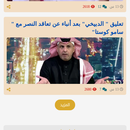
13 س
12
2618
تعليق " الدبيخي" بعد أنباء عن تعاقد النصر مع "
سامو كوستا"
13 س
7
2680
المزيد