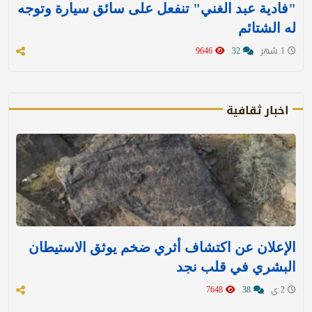
"فادية عبد الغني" تنفعل على سائق سيارة وتوجه
له الشتائم
1 شهر
32
9646
اخبار ثقافية
الإعلان عن اكتشاف أثري ضخم يوثق الاستيطان
البشري في قلب نجد
2 ي
38
7648