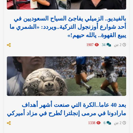
بالفيديو.. الزميلي يفاجئ السياح السعوديين في
أحد شوارع أوزنجول التركية..ويردد: «الشمري ما
يبيع القهوة.. يالله حيهم!»
2 س
34
1907
بعد 40 عاما..الكرة التي صنعت أشهر أهداف
مارادونا في مرمى إنجلترا تُطرح في مزاد أميركي
2 س
6
1338