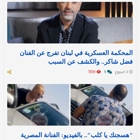
المحكمة العسكرية في لبنان تفرج عن الفنان
فضل شاكر.. والكشف عن السبب
4 اسبوع
9
7859
"هسجنك يا كلب".. بالفيديو: الفنانة المصرية