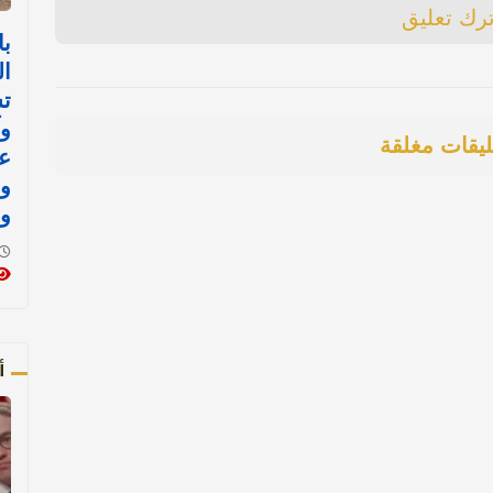
ترك تعليق
با
ال
ت
وآ
ليقات مغلقة
ع
و
و
أ