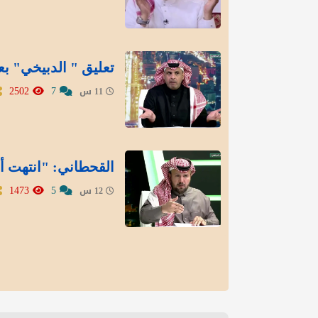
تعليق " الدبيخي" بع
2502
7
11 س
القحطاني: "انتهت أز
1473
5
12 س