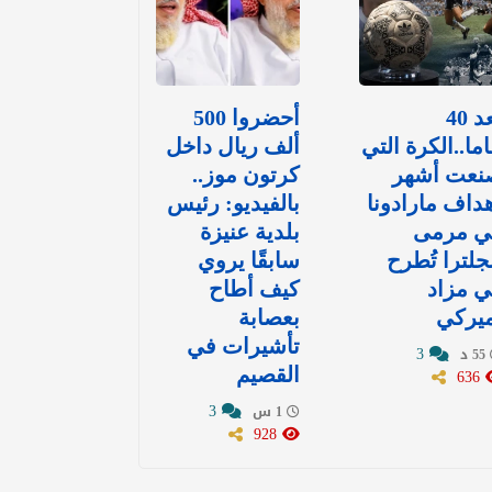
بعد 40
أحضروا 500
ما..الكرة التي
ألف ريال داخل
نعت أشهر
كرتون موز..
داف مارادونا
بالفيديو: رئيس
ي مرمى
بلدية عنيزة
جلترا تُطرح
سابقًا يروي
 مزاد
كيف أطاح
ميركي
بعصابة
تأشيرات في
3
55 د
636
القصيم
3
1 س
928