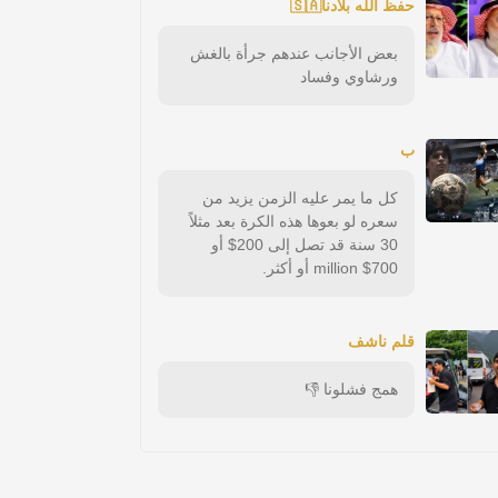
حفظ الله بلادنا🇸🇦
بعض الأجانب عندهم جرأة بالغش
ورشاوي وفساد
ب
كل ما يمر عليه الزمن يزيد من
سعره لو بعوها هذه الكرة بعد مثلاً
30 سنة قد تصل إلى 200$ أو
700$ million أو أكثر.
قلم ناشف
همج فشلونا 👎