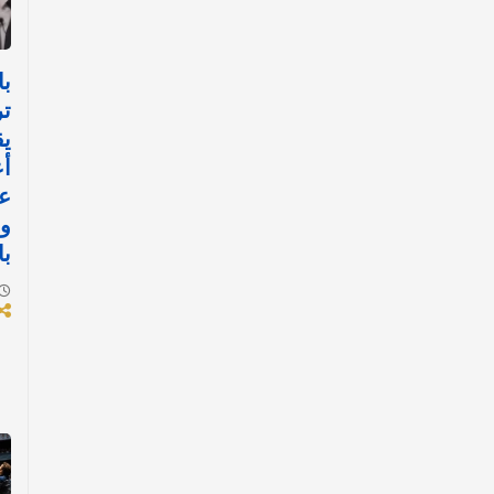
با
تر
يق
أع
عل
وا
با