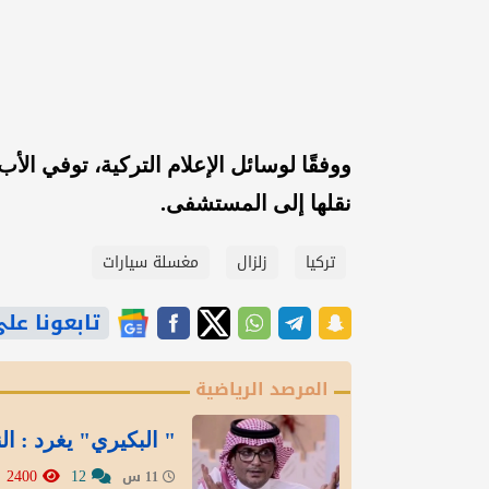
ووفقًا لوسائل الإعلام التركية، توفي ال
نقلها إلى المستشفى.
تركيا
زلزال
مغسلة سيارات
تابعونا على gle News
المرصد الرياضية
" البكيري" يغرد : ال
2400
12
11 س