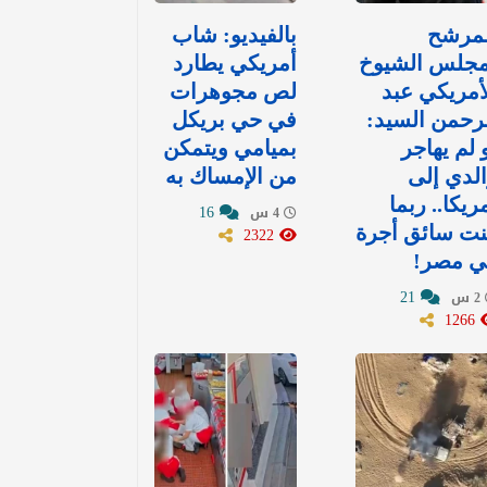
لمرشح
بالفيديو: شاب
مجلس الشيوخ
أمريكي يطارد
أمريكي عبد
لص مجوهرات
رحمن السيد:
في حي بريكل
 لم يهاجر
بميامي ويتمكن
لدي إلى
من الإمساك به
ريكا.. ربما
16
4 س
نت سائق أجرة
2322
ي مصر!
21
2 س
1266