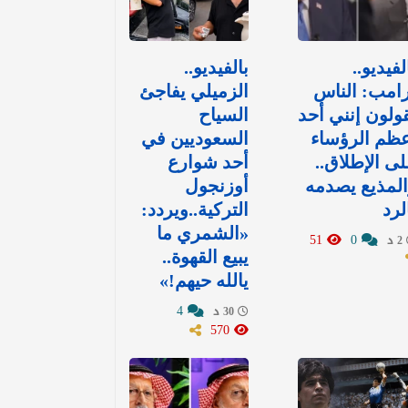
لفيديو..
بالفيديو..
امب: الناس
الزميلي يفاجئ
ولون إنني أحد
السياح
ظم الرؤساء
السعوديين في
ى الإطلاق..
أحد شوارع
لمذيع يصدمه
أوزنجول
لرد
التركية..ويردد:
«الشمري ما
51
0
2 د
يبيع القهوة..
يالله حيهم!»
4
30 د
570