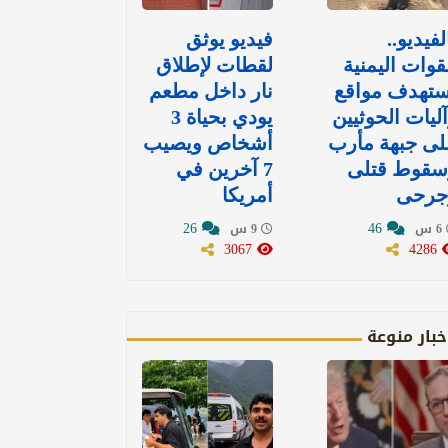
لفيديو..
فيديو يوثق
قوات اليمنية
لقطات لإطلاق
ستهدف مواقع
نار داخل مطعم
ليات الحوثيين
يودي بحياة 3
لى جبهة مأرب
أشخاص ويصيب
سقوط قتلى
7 آخرين في
جرحى
أمريكا
26
46
6 س
9 س
3067
4286
خبار منوعة