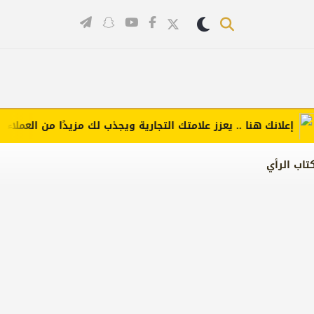
علانك هنا .. يعزز علامتك التجارية ويجذب لك مزيدًا من العملاء (اضغط
تاب الرأي