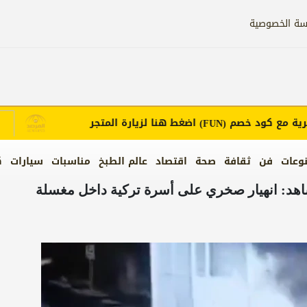
سة الخصوصية
مع كود خصم
اضغط هنا لزيارة المتجر
إ
(FUN)
وعات
فن
ثقافة
صحة
اقتصاد
عالم الطبخ
مناسبات
سيارات
ك
ل الذي حدث قبل 5 أيام.. شاهد: انهيار صخري على أسرة تركية داخل مغسلة