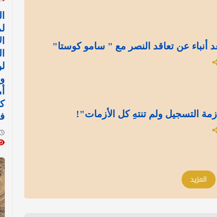
ا
ل
ال
د أنباء عن تعاقد النصر مع " سامو كوستا"
ال
لو
وا
أم
ك
مة التسجيل ولم تنتهِ كل الأزمات"!
ف
المزيد