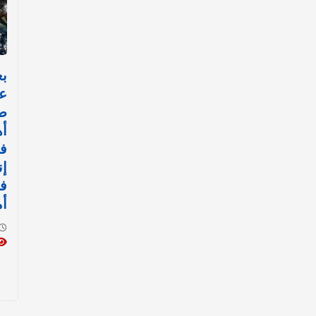
عا
ص
أه
ف
إن
في
أ