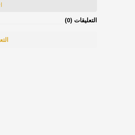
ا
التعليقات (0)
التع