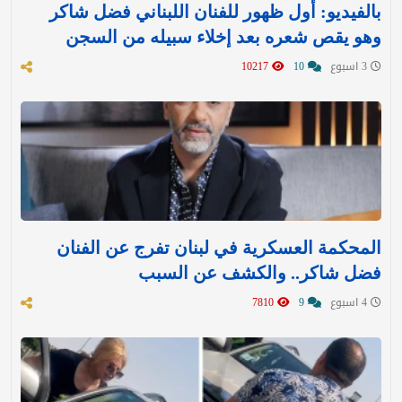
بالفيديو: أول ظهور للفنان اللبناني فضل شاكر
وهو يقص شعره بعد إخلاء سبيله من السجن
3 اسبوع
10
10217
المحكمة العسكرية في لبنان تفرج عن الفنان
فضل شاكر.. والكشف عن السبب
4 اسبوع
9
7810