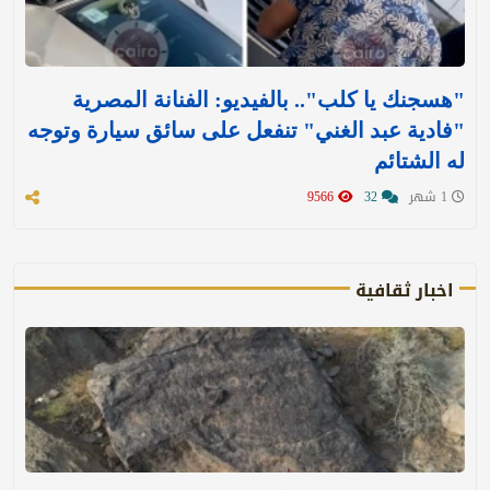
"هسجنك يا كلب".. بالفيديو: الفنانة المصرية
"فادية عبد الغني" تنفعل على سائق سيارة وتوجه
له الشتائم
1 شهر
32
9566
اخبار ثقافية