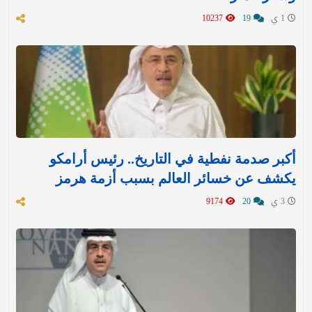
1 ي
19
10237
أكبر صدمة نفطية في التاريخ.. رئيس أرامكو
يكشف عن خسائر العالم بسبب أزمة هرمز
3 ي
20
9174