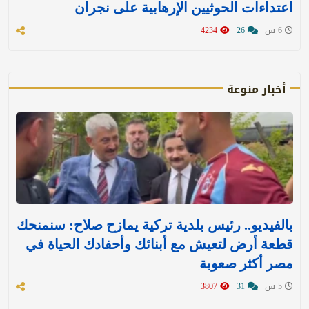
اعتداءات الحوثيين الإرهابية على نجران
6 س
26
4234
أخبار منوعة
بالفيديو.. رئيس بلدية تركية يمازح صلاح: سنمنحك
قطعة أرض لتعيش مع أبنائك وأحفادك الحياة في
مصر أكثر صعوبة
5 س
31
3807