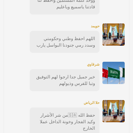
ووحد كلمة المسلمين واحفظ لنا
قادتنا ياسميع وياعليم
حويمد
اللهم احفظ وطني وحكومتي
وسدد رمي جنودنا البواسل يارب
شرقاوي
خبر جميل جدا ارجوا لهم التوفيق
وتبا للفرس وذيولهم
حلا الرياض
حفظ الله 🇸🇦من شر الأشرار
وكيد الفجار وخونة الداخل عملا
الخارج