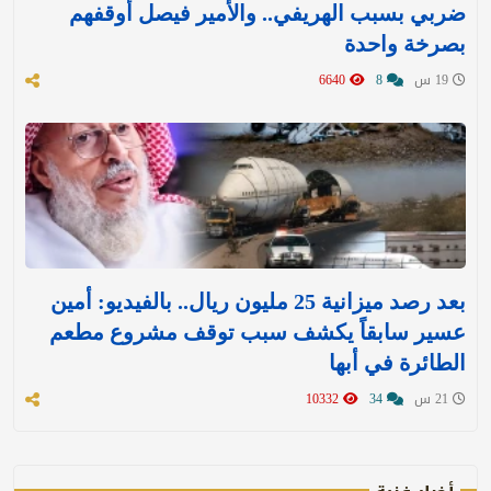
ضربي بسبب الهريفي.. والأمير فيصل أوقفهم
بصرخة واحدة
19 س
8
6640
بعد رصد ميزانية 25 مليون ريال.. بالفيديو: أمين
عسير سابقاً يكشف سبب توقف مشروع مطعم
الطائرة في أبها
21 س
34
10332