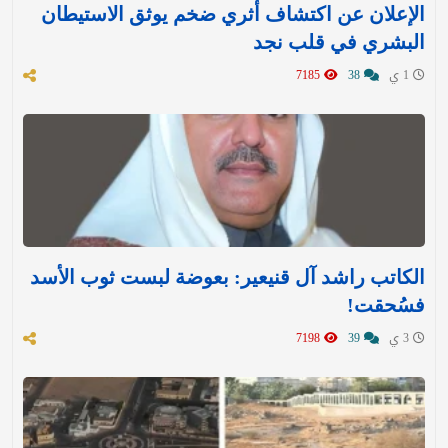
الإعلان عن اكتشاف أثري ضخم يوثق الاستيطان
البشري في قلب نجد
1 ي
38
7185
الكاتب راشد آل قنيعير: بعوضة لبست ثوب الأسد
فسُحقت!
3 ي
39
7198