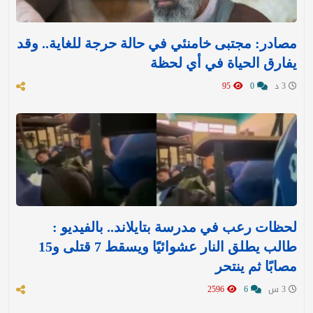
مصادر: مجتبى خامنئي في حالة حرجة للغاية.. وقد
يفارق الحياة في أي لحظة
3 د
0
95
لحظات رعب في مدرسة بتايلاند.. بالفيديو :
طالب يطلق النار عشوائيًا ويسقط 7 قتلى و15
مصابًا ثم ينتحر
3 س
6
2596