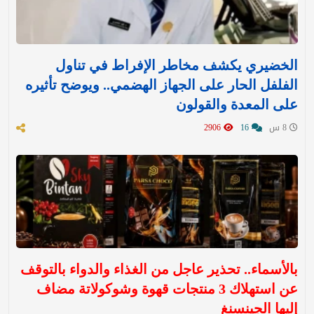
الخضيري يكشف مخاطر الإفراط في تناول
الفلفل الحار على الجهاز الهضمي.. ويوضح تأثيره
على المعدة والقولون
8 س
16
2906
بالأسماء.. تحذير عاجل من الغذاء والدواء بالتوقف
عن استهلاك 3 منتجات قهوة وشوكولاتة مضاف
إليها الجينسنغ