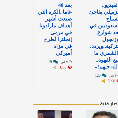
لفيديو..
بعد 40
زميلي يفاجئ
عاما..الكرة التي
سياح
صنعت أشهر
سعوديين في
أهداف مارادونا
د شوارع
في مرمى
وزنجول
إنجلترا تُطرح
تركية..ويردد:
في مزاد
الشمري ما
أميركي
يع القهوة..
19
9 س
لله حيهم!»
3233
120
8 س
5090
خبار فنية