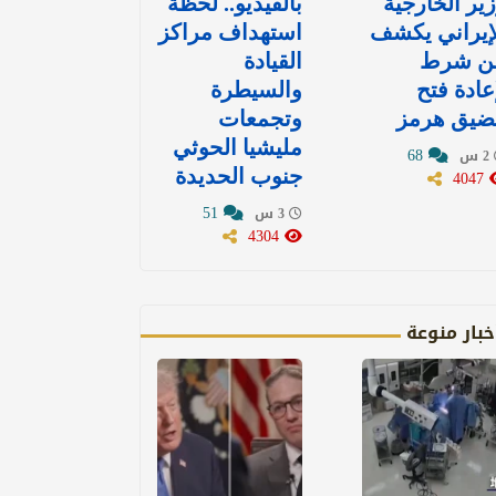
ير الخارجية
بالفيديو.. لحظة
إيراني يكشف
استهداف مراكز
ن شرط
القيادة
عادة فتح
والسيطرة
ضيق هرمز
وتجمعات
مليشيا الحوثي
68
2 س
4047
جنوب الحديدة
51
3 س
4304
خبار منوعة