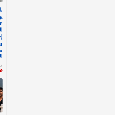
با
يه
ع
ال
إج
ور
مف
ال