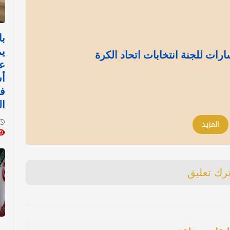
با
يم
رات للجنة انتخابات اتحاد الكرة
عم
أس
ف
ا
المزيد
ترك تعليق