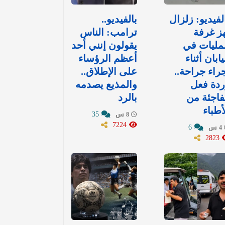
لفيديو: زلزال
بالفيديو..
ز غرفة
ترامب: الناس
مليات في
يقولون إنني أحد
يابان أثناء
أعظم الرؤساء
راء جراحة..
على الإطلاق..
دة فعل
والمذيع يصدمه
اجئة من
بالرد
أطباء
35
8 س
7224
6
4 س
2823