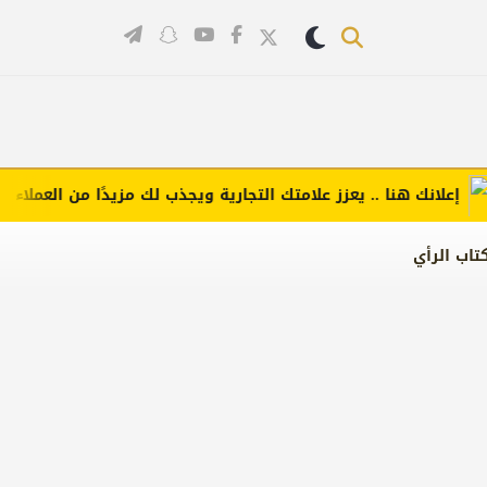
لانك هنا .. يعزز علامتك التجارية ويجذب لك مزيدًا من العملاء (اضغط 
تاب الرأي