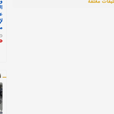
وز
ليقات مغلقة
ال
ع
لإ
م
أ