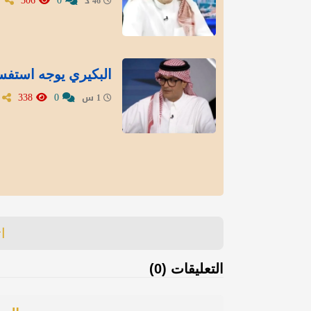
306
0
46 د
البكيري يوجه استفسا
338
0
1 س
ا
التعليقات (0)