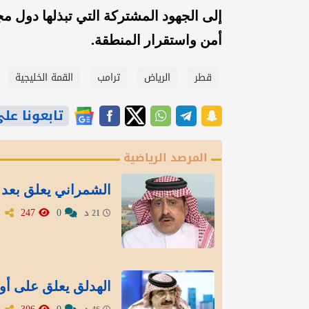
إلى الجهود المشتركة التي تبذلها دول مج
أمن واستقرار المنطقة.
قطر
الرياض
ترامب
القمة الخليجية
تابعونا على gle News
المرصد الرياضية
الشمراني يعلق بعد ت
247
0
21 د
الهدلق يعلق على أو