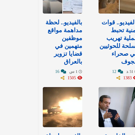
لفيديو.. قوات
بالفيديو.. لحظة
نية تحبط
مداهمة مواقع
لية تهريب
موظفين
لحة للحوثيين
متهمين في
ي صحراء
قضايا تزوير
لجوف
بالعراق
16
12
51 د
1 س
1505
1383