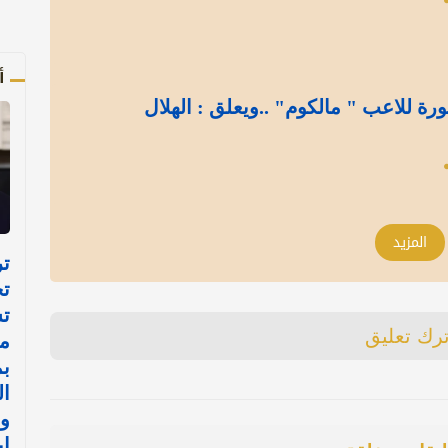
أ
ة للاعب " مالكوم" ..ويعلق : الهلال
المزيد
تر
تح
ت
ترك تعليق
م
ب
ال
و
إي