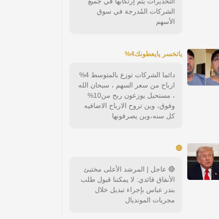
التحذيرات يتم إرتكابها في جميع
الشركات المُدرجة في سوق
الأسهم
ياتخسر يايعطونك4%
دائما الشركات توزع بالمتوسط 4%
ارباح من سعر السهم ، سبحان الله
، مستحيل يوزعون ربح من10%
وفوق، وين تروح الارباح الاضافيه
كل سنه،وين يصرفونها
🔴
🔴 عاجل | المرشد الأعلى مختبئ
الأنفاق قائدي: لا يمكننا قبول طلب
بندر عباس بإجراء تبديل خلال
مجريات المونديال