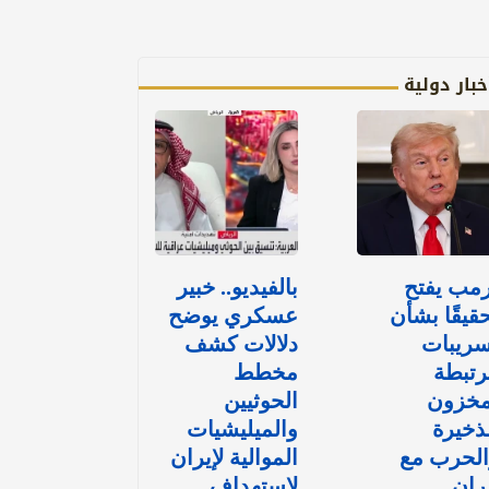
خبار دولية
مب يفتح
بالفيديو.. خبير
قيقًا بشأن
عسكري يوضح
سريبات
دلالات كشف
رتبطة
مخطط
مخزون
الحوثيين
ذخيرة
والميليشيات
الحرب مع
الموالية لإيران
ران
لاستهداف