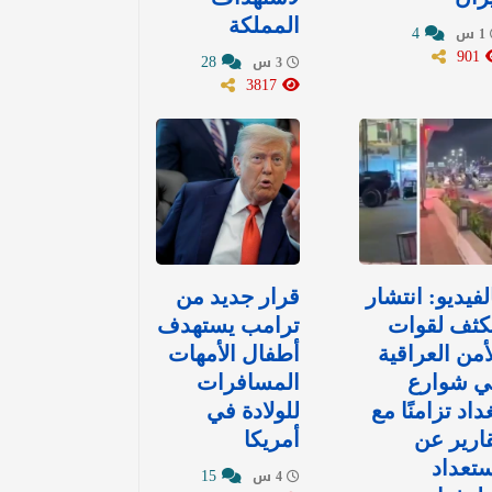
المملكة
4
1 س
901
28
3 س
3817
لفيديو: انتشار
قرار جديد من
كثف لقوات
ترامب يستهدف
أمن العراقية
أطفال الأمهات
ي شوارع
المسافرات
داد تزامنًا مع
للولادة في
ارير عن
أمريكا
تعداد
15
4 س