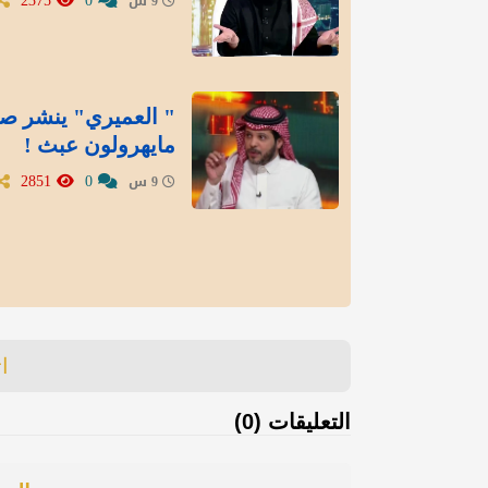
2375
0
9 س
" العميري" ينشر صور
مايهرولون عبث !
2851
0
9 س
ا
التعليقات (0)