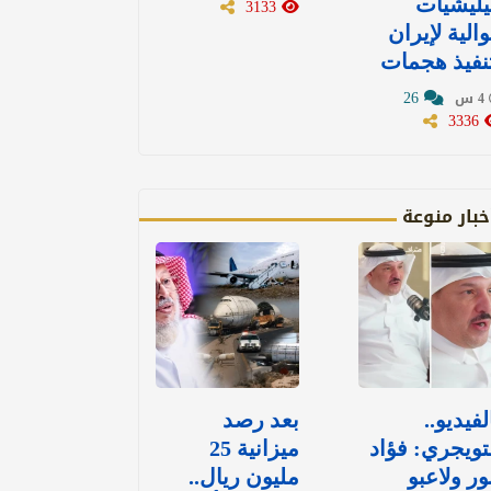
ليشيات
3133
الية لإيران
نفيذ هجمات
26
4 س
3336
خبار منوعة
لفيديو..
بعد رصد
تويجري: فؤاد
ميزانية 25
ور ولاعبو
مليون ريال..