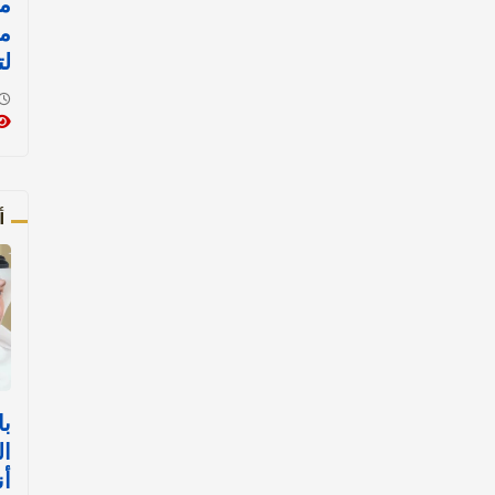
مي
مو
لت
أ
با
ال
أن