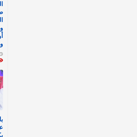
ال
ض
ال
وا
أ
وا
با
ع
ي