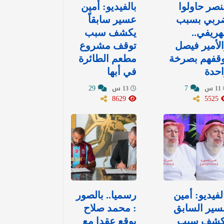
نصر حاولوا
بالفيديو: أمين
ربي بسبب
عسير سابقاً
هريفي..
يكشف سبب
لأمير فيصل
توقف مشروع
وقفهم بصرخة
مطعم الطائرة
حدة
في أبها
29
7
11 س
13 س
8629
5525
لفيديو: أمين
رسميا.. بالصور
سير السابق
: محمد صلاح
كشف سبب
يوقع عقدا مع