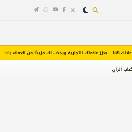
 هنا .. يعزز علامتك التجارية ويجذب لك مزيدًا من العملاء (اضغط لطلب
تاب الرأي