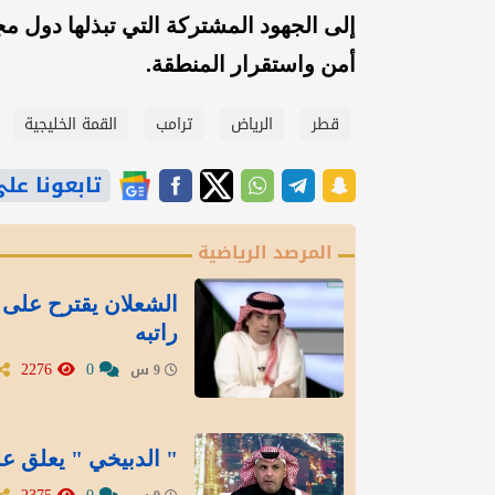
إلى الجهود المشتركة التي تبذلها دول مج
أمن واستقرار المنطقة.
قطر
الرياض
ترامب
القمة الخليجية
تابعونا على gle News
المرصد الرياضية
الشعلان يقترح على 
راتبه
2276
0
9 س
" الدبيخي " يعلق عل