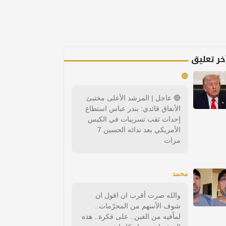
خر تعليق
🔴
🔴 عاجل | المرشد الأعلى مختبئ
الأنفاق قائدي: بندر عباس استطاع
إحداث ثقب تسريبات في الكيس
الأمريكي بعد ندائه الحسين 7
مرات
محمد
والله صرت أقرب ان اقول ان
شوف الأسهم من المحرّمات..
لماًفيه من الغبن.. على فكرة.. هذه