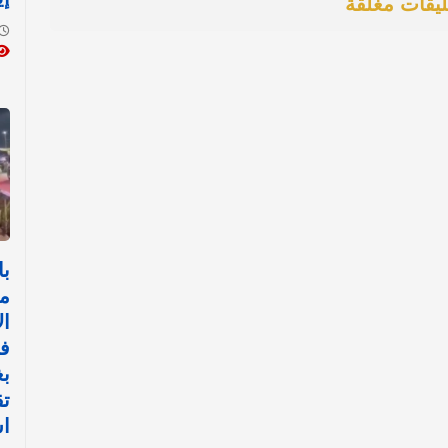
ليقات مغلقة
با
م
ال
ف
بغ
تق
اس