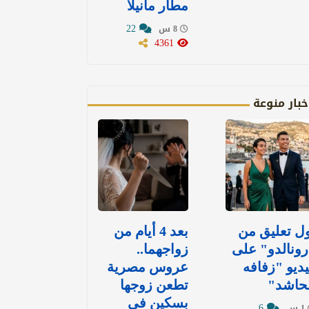
مطار مانيلا
22
8 س
4361
خبار منوعة
ل تعليق من
بعد 4 أيام من
ونالدو" على
زواجهما..
ديو "زفافه
عروس مصرية
لحاشد"
تطعن زوجها
بسكين في
6
1 س