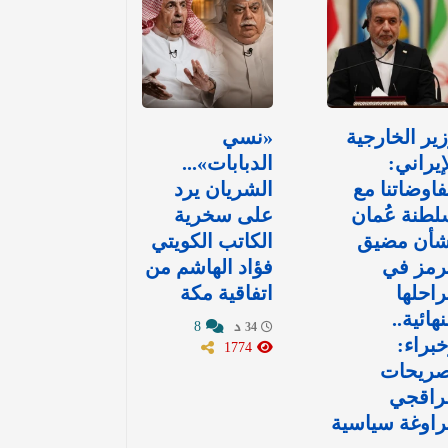
ير الخارجية
«نسي
إيراني:
الدبابات»...
اوضاتنا مع
الشريان يرد
طنة عُمان
على سخرية
شأن مضيق
الكاتب الكويتي
رمز في
فؤاد الهاشم من
احلها
اتفاقية مكة
نهائية..
8
34 د
براء:
1774
صريحات
راقجي
اوغة سياسية