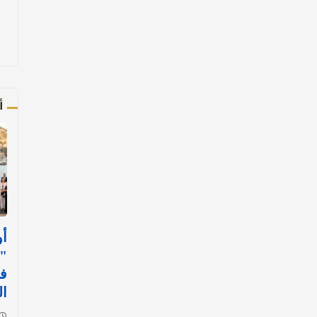
أ
أو
"ر
في
ا