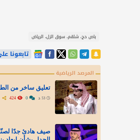
باص حج، شلقم، سوق الزل، الرياض
تابعونا على gle News
المرصد الرياضية
تعليق ساخر من الطر
424
0
53 د
صيف هادئ جدًا لصنّاع
الجدل بشأن إبعاد بنز