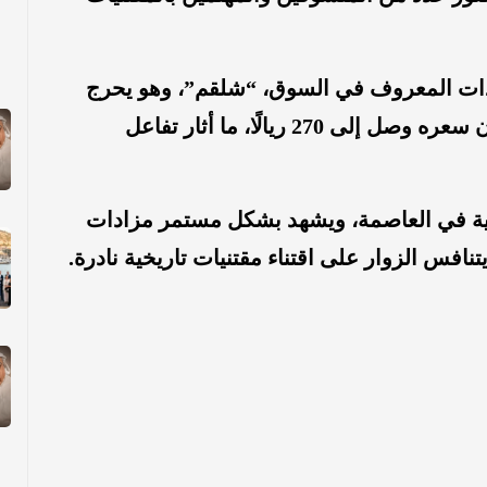
دات المعروف في السوق، “شلقم”، وهو يحرج
على الباص بطريقة طريفة، حيث أعلن أن سعره وصل إلى 270 ريالًا، ما أثار تفاعل
بية في العاصمة، ويشهد بشكل مستمر مزادات
نافس الزوار على اقتناء مقتنيات تاريخية نادرة.