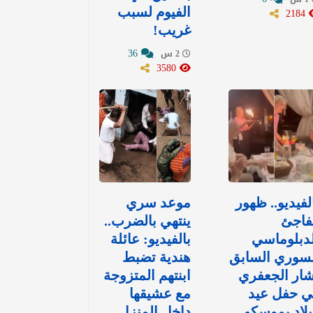
2184
الفيوم لسبب
غريب!
36
2 س
3580
لفيديو.. ظهور
موعد سري
فاجئ
ينتهي بالضرب..
دبلوماسي
بالفيديو: عائلة
لسوري السابق
هندية تضبط
ار الجعفري
ابنتهم المتزوجة
ي حفل عيد
مع عشيقها
لاد بموسكو
داخل المنزل