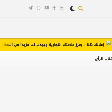
علانك هنا .. يعزز علامتك التجارية ويجذب لك مزيدًا من العملاء (اضغط
تاب الرأي