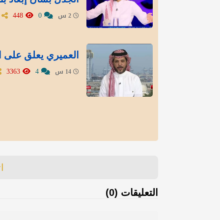
448
0
2 س
العميري يعلق على استبعاد 5 قوائم من انتخا
3363
4
14 س
ا
التعليقات (0)