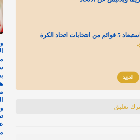
بات اتحاد الكرة
وز
ال
مف
سل
ب
المزيد
ه
مر
ال
ترك تعليق
وخ
ت
ع
مر