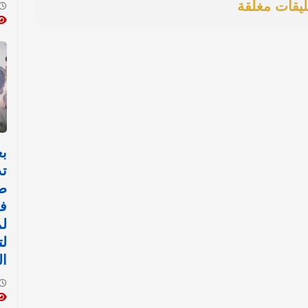
ليقات مغلقة
بع
تد
ط
في
لم
لت
ال