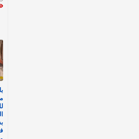
با
م
لل
ا
بش
ف
مي