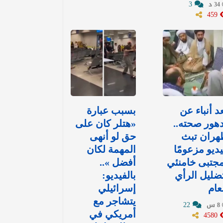
3
34 د
459
د أنباء عن
بسبب عبارة
هور صحته..
«هتلر كان على
هران تبث
حق لو أنهى
ديو مزعومًا
المهمة لكان
جتبى خامنئي
أفضل »..
ضليل الرأي
بالفيديو:
عام
إسرائيلي
يتشاجر مع
22
8 س
4580
أمريكي في