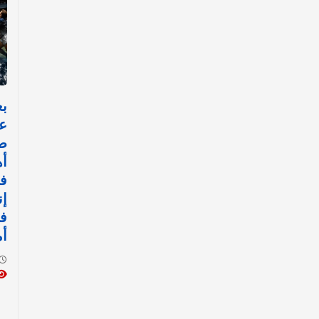
عا
ص
أه
ف
إن
في
أ