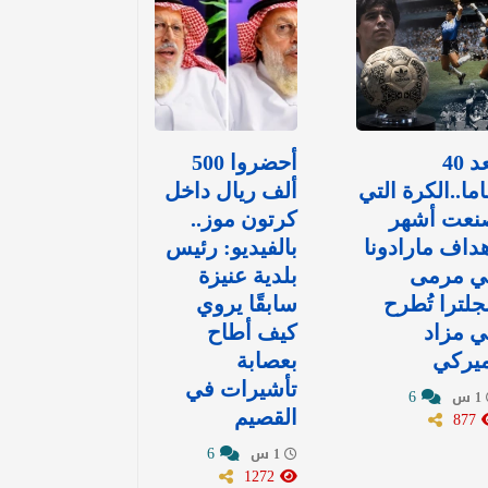
بعد 40
أحضروا 500
ما..الكرة التي
ألف ريال داخل
نعت أشهر
كرتون موز..
داف مارادونا
بالفيديو: رئيس
ي مرمى
بلدية عنيزة
جلترا تُطرح
سابقًا يروي
 مزاد
كيف أطاح
ميركي
بعصابة
تأشيرات في
6
1 س
877
القصيم
6
1 س
1272