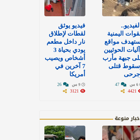
لفيديو..
فيديو يوثق
قوات اليمنية
لقطات لإطلاق
ستهدف مواقع
نار داخل مطعم
ليات الحوثيين
يودي بحياة 3
لى جبهة مأرب
أشخاص ويصيب
سقوط قتلى
7 آخرين في
جرحى
أمريكا
26
47
6 س
9 س
3121
4421
خبار منوعة