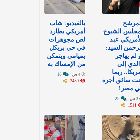
لمرشح
بالفيديو: شاب
مجلس الشيوخ
أمريكي يطارد
أمريكي عبد
لص مجوهرات
رحمن السيد:
في حي بريكل
 لم يهاجر
بميامي ويتمكن
لدي إلى
من الإمساك به
ريكا.. ربما
18
4 س
نت سائق أجرة
2480
ي مصر!
25
2 س
1511