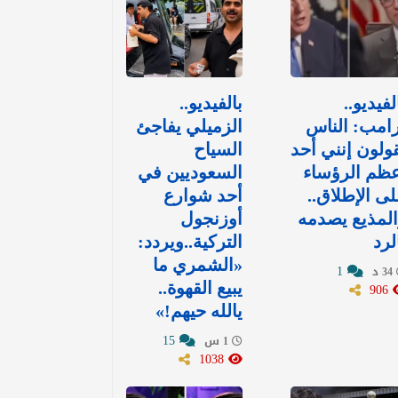
لفيديو..
بالفيديو..
امب: الناس
الزميلي يفاجئ
ولون إنني أحد
السياح
ظم الرؤساء
السعوديين في
ى الإطلاق..
أحد شوارع
لمذيع يصدمه
أوزنجول
لرد
التركية..ويردد:
«الشمري ما
1
34 د
906
يبيع القهوة..
يالله حيهم!»
15
1 س
1038