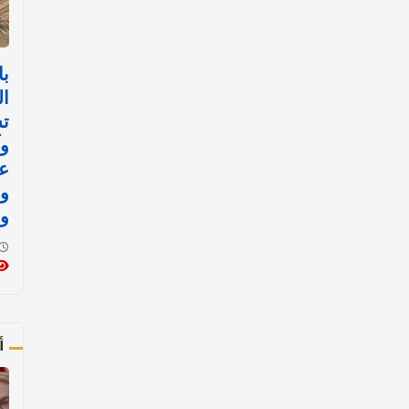
با
ال
ت
وآ
ع
و
و
أ