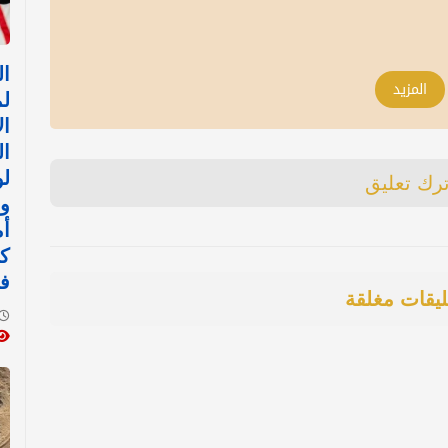
ا
المزيد
ل
ال
ال
لو
ترك تعليق
وا
أم
ك
ف
ليقات مغلقة