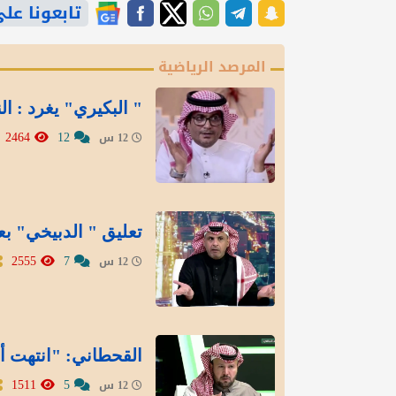
تابعونا على gle News
المرصد الرياضية
" البكيري" يغرد : ال
2464
12
12 س
تعليق " الدبيخي" بع
2555
7
12 س
القحطاني: "انتهت أز
1511
5
12 س