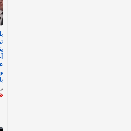
با
تر
يق
أع
عل
وا
با