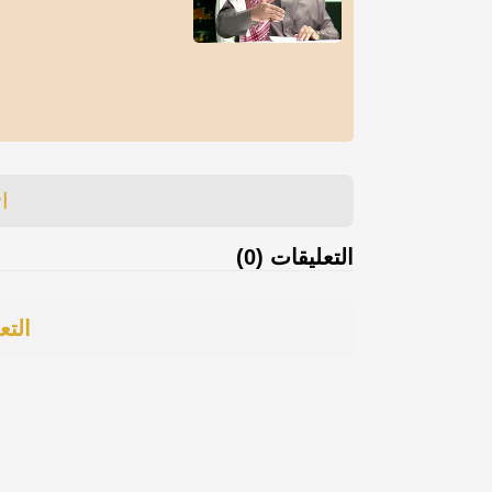
ا
التعليقات (0)
التع