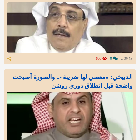
36 د
0
186
الدبيخي: «معصي لها ضريبة».. والصورة أصبحت
واضحة قبل انطلاق دوري روشن