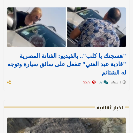
"هسجنك يا كلب".. بالفيديو: الفنانة المصرية
"فادية عبد الغني" تنفعل على سائق سيارة وتوجه
له الشتائم
1 شهر
32
9577
اخبار ثقافية