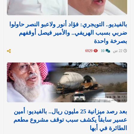
بالفيديو.. التويجري: فؤاد أنور ولاعبو النصر حاولوا
ضربي بسبب الهريفي.. والأمير فيصل أوقفهم
بصرخة واحدة
22 س
10
6929
بعد رصد ميزانية 25 مليون ريال.. بالفيديو: أمين
عسير سابقاً يكشف سبب توقف مشروع مطعم
الطائرة في أبها