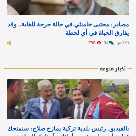
مصادر: مجتبى خامنئي في حالة حرجة للغاية.. وقد
يفارق الحياة في أي لحظة
3 س
34
2765
أخبار منوعة
بالفيديو.. رئيس بلدية تركية يمازح صلاح: سنمنحك