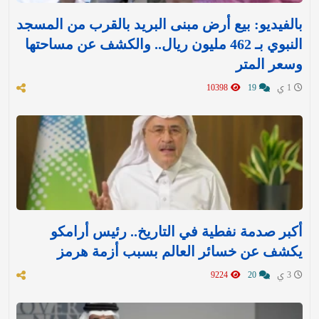
بالفيديو: بيع أرض مبنى البريد بالقرب من المسجد
النبوي بـ 462 مليون ريال.. والكشف عن مساحتها
وسعر المتر
1 ي
19
10398
أكبر صدمة نفطية في التاريخ.. رئيس أرامكو
يكشف عن خسائر العالم بسبب أزمة هرمز
3 ي
20
9224