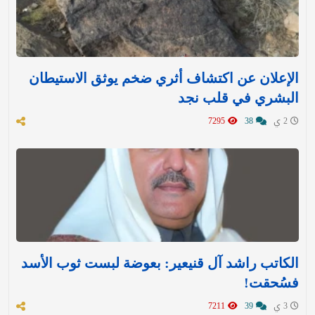
الإعلان عن اكتشاف أثري ضخم يوثق الاستيطان
البشري في قلب نجد
2 ي
38
7295
الكاتب راشد آل قنيعير: بعوضة لبست ثوب الأسد
فسُحقت!
3 ي
39
7211