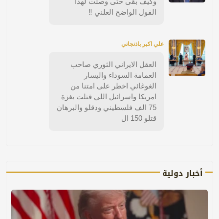
وكيف بقى حتى وصلت لهذا
القول الواضح العلني ‼️
علي اكبر باذنجاني
العقل الايراني الثوري صاحب
العمامة السوداء واليسار
الغوغائي اخطر على امتنا من
امريكا واسرائيل اللي قتلت بغزة
75 الف فلسطيني ودقلو والبرهان
قتلو 150 ال
أخبار دولية