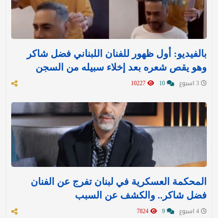
بالفيديو: أول ظهور للفنان اللبناني فضل شاكر
وهو يقص شعره بعد إخلاء سبيله من السجن
3 اسبوع
10
10227
المحكمة العسكرية في لبنان تفرج عن الفنان
فضل شاكر.. والكشف عن السبب
4 اسبوع
9
7824