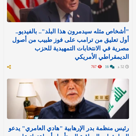
"أشخاص مثله سيدمرون هذا البلد".. بالفيديو..
أول تعليق من ترامب على فوز طبيب من أصول
مصرية في الانتخابات التمهيدية للحزب
الديمقراطي الأمريكي
52 د
16
767
رئيس منظمة بدر الإرهابية "هادي العامري" يدعو