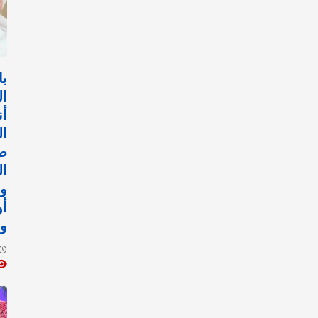
با
ال
أن
ال
ض
ال
وا
أ
وا