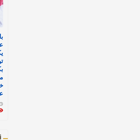
با
ع
ي
تو
ب
مي
خ
عم
أ