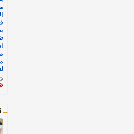
م
ال
ف
بغ
تق
اس
مي
مو
لت
أ