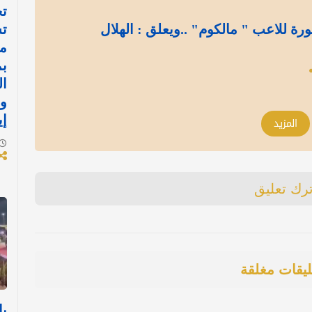
تح
ة للاعب " مالكوم" ..ويعلق : الهلال
ت
م
ب
ال
و
إي
المزيد
ترك تعليق
ليقات مغلقة
با