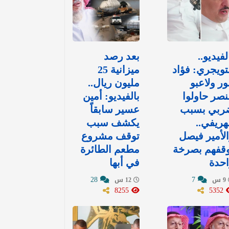
لفيديو..
بعد رصد
تويجري: فؤاد
ميزانية 25
ور ولاعبو
مليون ريال..
نصر حاولوا
بالفيديو: أمين
ربي بسبب
عسير سابقاً
هريفي..
يكشف سبب
لأمير فيصل
توقف مشروع
وقفهم بصرخة
مطعم الطائرة
حدة
في أبها
28
7
9 س
12 س
8255
5352