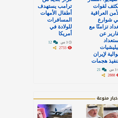
كثف لقوات
ترامب يستهدف
أمن العراقية
أطفال الأمهات
ي شوارع
المسافرات
داد تزامنًا مع
للولادة في
ارير عن
أمريكا
تعداد
12
3 س
ليشيات
2733
الية لإيران
نفيذ هجمات
21
3 س
2888
خبار منوعة