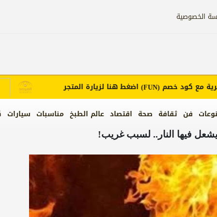
سة الخصوصية
ع كود خصم
اضغط هنا لزيارة المتجر
إع
(FUN)
وعات
فن
ثقافة
صحة
اقتصاد
عالم الطبخ
مناسبات
سيارات
ك
ل فيها النار.. لسبب غريب!