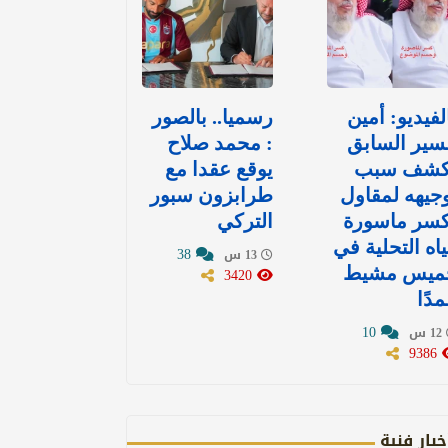
لفيديو: أمين
رسميا.. بالصور
سير السابق
: محمد صلاح
كشف سبب
يوقع عقدا مع
جيهه لمقاول
طرابزون سبور
كسر ماسورة
التركي
اه التحلية في
38
13 س
ميس مشيط
3420
دًا
10
12 س
9386
خبار فنية