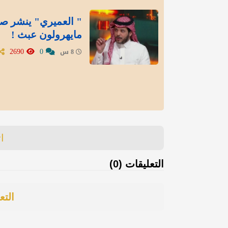
" العميري" ينشر صور
مايهرولون عبث !
2690
0
8 س
ا
التعليقات (0)
التع