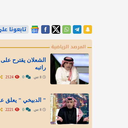
تابعونا على gle News
المرصد الرياضية
الشعلان يقترح على 
راتبه
2124
0
8 س
" الدبيخي " يعلق عل
2221
0
8 س