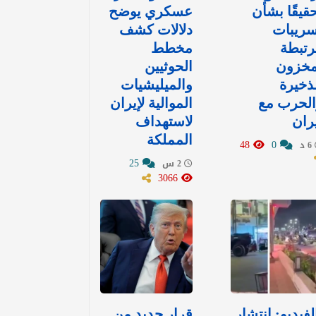
قيقًا بشأن
عسكري يوضح
سريبات
دلالات كشف
رتبطة
مخطط
مخزون
الحوثيين
ذخيرة
والميليشيات
الحرب مع
الموالية لإيران
ران
لاستهداف
المملكة
48
0
6 د
25
2 س
3066
لفيديو: انتشار
قرار جديد من