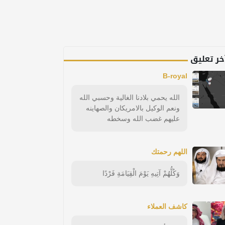
خر تعليق
B-royal
الله يحمي بلادنا الغالية وحسبي الله
ونعم الوكيل بالامريكان والصهاينه
عليهم غضب الله وسخطه
اللهم رحمتك
وَكُلُّهُمْ آتِيهِ يَوْمَ الْقِيَامَةِ فَرْدًا
كاشف العملاء