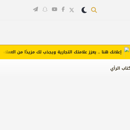
لانك هنا .. يعزز علامتك التجارية ويجذب لك مزيدًا من العملاء (اضغط 
تاب الرأي