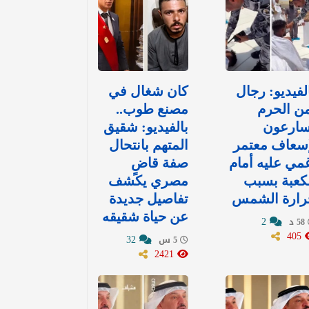
لفيديو: رجال
كان شغال في
ن الحرم
مصنع طوب..
سارعون
بالفيديو: شقيق
إسعاف معتمر
المتهم بانتحال
غمي عليه أمام
صفة قاضٍ
كعبة بسبب
مصري يكشف
رارة الشمس
تفاصيل جديدة
عن حياة شقيقه
2
58 د
405
32
5 س
2421