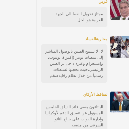
غربي
ممتاز تحويل النفط الى الجهة
الغربية هو الحل
محاربةالفساد
لا، لا تسمح الصين بالوصول المباشر
إلى منصات تويتر (إكس)، يوتيوب،
وإنستغرام وغيرة داخل بر الصين
الرئيسي،حيث تحجبهاالسلطات
رسمياً من خلال نظام رقابةضخم
تساقط الأركان
البنتاغون يعفي قائد الفيلق الخامس
المسؤول عن تنسيق الدعم لأوكرانيا
وإدارة القوات على جناح الناتو
الشرقي من منصبه