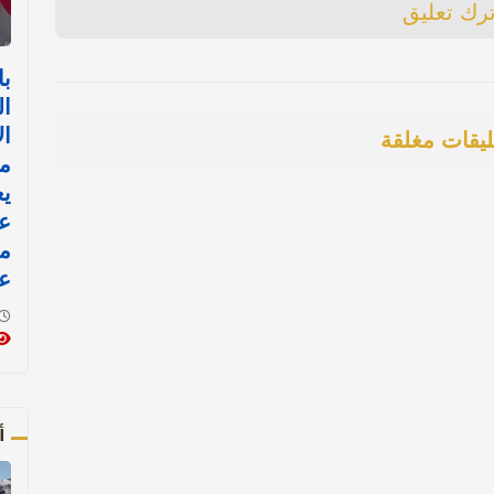
ترك تعليق
با
ال
ال
ليقات مغلقة
م
يع
عل
م
ع
أ