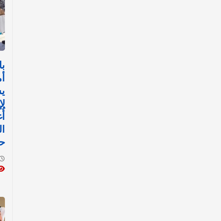
با
أم
ي
ل
أُ
ال
ح