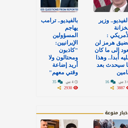
لفيديو.. وزير
بالفيديو.. ترامب
خزانة
يهاجم
أمريكي :
المسؤولين
ضيق هرمز لن
الإيرانيين:
ود إلى ما كان
"كاذبون
يه أبدا.. وهذا
ومحتالون ولا
ا سيحدث بعد
أريد إضاعة
امين
وقتي معهم"
35
16
3 س
4 س
2930
3887
خبار منوعة