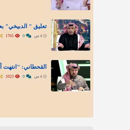
تعليق " الدبيخي" بع
1765
0
6 س
القحطاني: "انتهت أز
1023
0
6 س