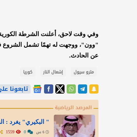
"وون"، ووجهت له تهمًا تشمل الشروع في
عن الحادث.
مترو سيول
إشعال النار
كوريا
تابعونا على gle News
المرصد الرياضية
" البكيري" يغرد : ال
1559
0
6 س