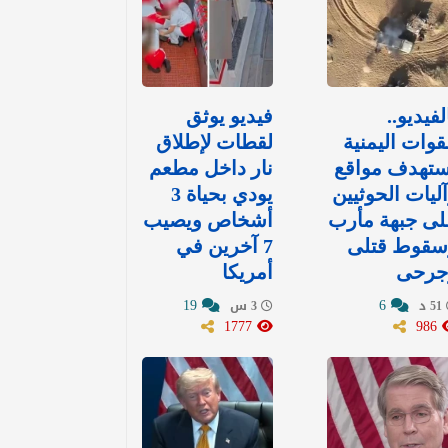
لفيديو..
فيديو يوثق
قوات اليمنية
لقطات لإطلاق
ستهدف مواقع
نار داخل مطعم
ليات الحوثيين
يودي بحياة 3
لى جبهة مأرب
أشخاص ويصيب
سقوط قتلى
7 آخرين في
جرحى
أمريكا
19
6
51 د
3 س
1777
986