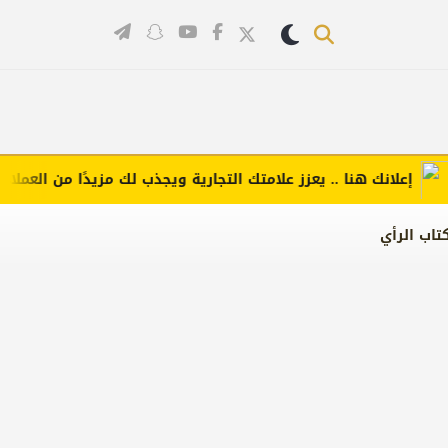
علانك هنا .. يعزز علامتك التجارية ويجذب لك مزيدًا من العملاء (اضغط
تاب الرأي