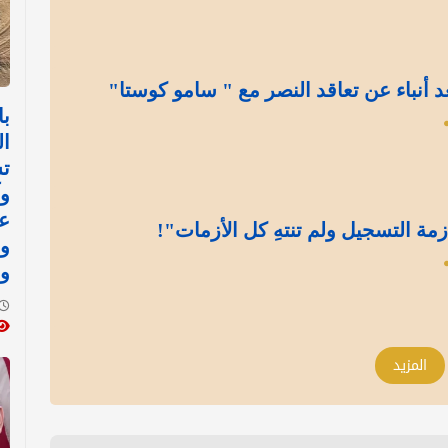
د أنباء عن تعاقد النصر مع " سامو كوستا"
با
ال
ت
وآ
ع
مة التسجيل ولم تنتهِ كل الأزمات"!
و
و
المزيد