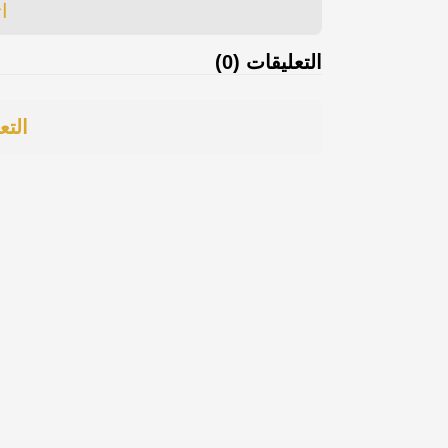
ا
التعليقات (0)
التع