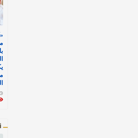
«
مس
با
ال
ي
مع
ال
أ