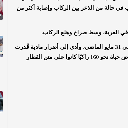
ب في حالة من الذعر بين الركاب وإصابة أكثر من
في العربة، وسط صراخ وهلع الركاب.
ووفقًا لوسائل إعلام كورية وقع الحريق في 31 مايو الماضي، وأدى إلى أضرار مادية قُدرت
بأكثر من 300 مليون وون كوري ، كما عرّض حياة نحو 160 راكبًا كانوا على متن القطار