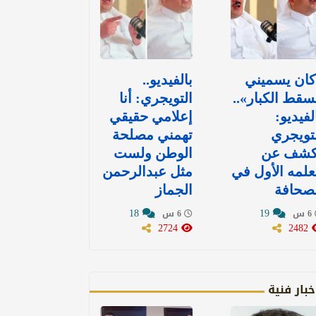
كان يسميني
بالفيديو..
قط الكبار»..
التويجري: أنا
لفيديو:
إعلامي حقيقي
تويجري
تهمني مصلحة
كشف عن
الوطن ولست
لمه الأول في
مثل عبدالرحمن
صحافة
الجماز
18
19
6 س
6 س
2724
2482
خبار فنية