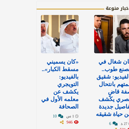
خبار منوعة
ان شغال في
«كان يسميني
صنع طوب..
مسقط الكبار»..
لفيديو: شقيق
بالفيديو:
متهم بانتحال
التويجري
فة قاضٍ
يكشف عن
صري يكشف
معلمه الأول في
اصيل جديدة
الصحافة
 حياة شقيقه
10
1 س
946
6
27 د