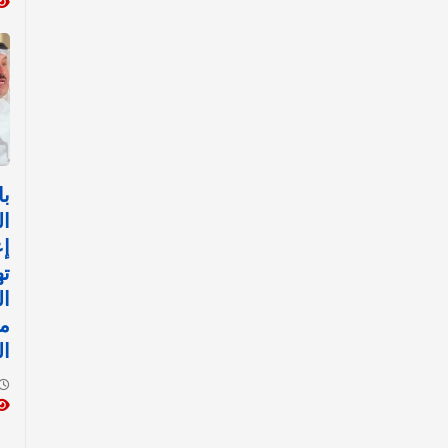
با
ال
إع
ت
ا
مث
ال