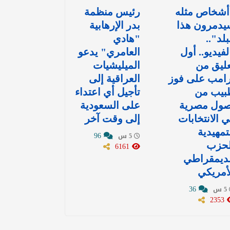
أشخاص مثله
رئيس منظمة
يدمرون هذا
بدر الإرهابية
بلد"..
"هادي
لفيديو.. أول
العامري" يدعو
ليق من
الميليشيات
رامب على فوز
العراقية إلى
بيب من
تأجيل أي اعتداء
صول مصرية
على السعودية
 الانتخابات
إلى وقت آخر
تمهيدية
96
5 س
لحزب
6161
لديمقراطي
أمريكي
36
5 س
2353