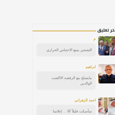
خر تعليق
م
التشجير يمنع الاحتباس الحراري
ابراهيم
مايصلح مع الرفضه الاالعنت
الوالدين
احمد الزهراني
سأسكت قليلاً 🤣 ... إعلامنا