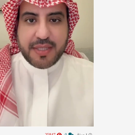
25847
0
1 سنة