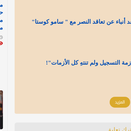
مد
ح
م
د أنباء عن تعاقد النصر مع " سامو كوستا"
م
مة التسجيل ولم تنتهِ كل الأزمات"!
المزيد
ترك تعليق