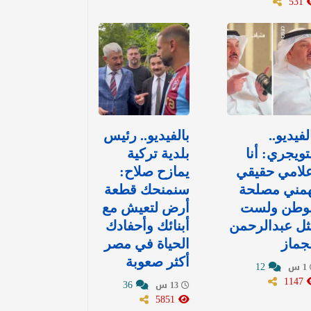
531
لفيديو..
بالفيديو.. رئيس
تويجري: أنا
بلدية تركية
لامي حقيقي
يمازح صلاح:
همني مصلحة
سنمنحك قطعة
لوطن ولست
أرض لتعيش مع
ل عبدالرحمن
أبنائك وأحفادك
جماز
الحياة في مصر
أكثر صعوبة
12
1 س
1147
36
13 س
5851