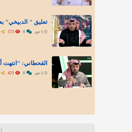
تعليق " الدبيخي" بع
573
0
1 س
القحطاني: "انتهت أز
423
0
1 س
ا