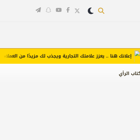
لانك هنا .. يعزز علامتك التجارية ويجذب لك مزيدًا من العملاء (اضغط
تاب الرأي