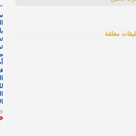
"
س
ال
با
ليقات مغلقة
تع
ت
ط
أ
في
ال
ل
ا
ال