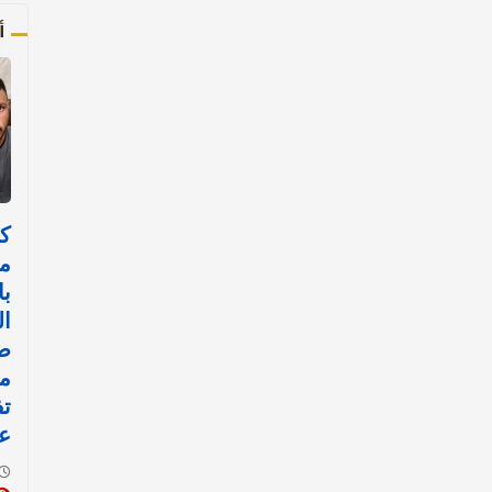
أ
ك
م
با
ال
ص
م
تف
عن