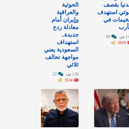
نيا بقصف
الحوثية
وثي استهدف
والعراقية
خيمات في
وإيران أمام
أرب
معادلة ردع
جديدة..
19
2 س
2019
استهداف
السعودية يعني
مواجهة تحالف
ثلاثي
22
3 س
3534