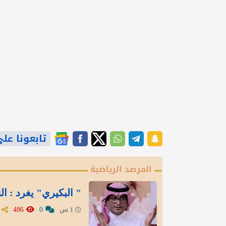
تابعونا على gle News
المرصد الرياضية
" البكيري" يغرد : ال
486
0
1 س