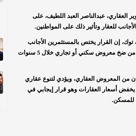
 العقاري، عبدالناصر العبد اللطيف، على
جانب للعقار وتأثير ذلك على المواطنين.
توك، إن القرار يختص بالمستثمرين الأجانب
الذين يمتلكون 30 مليون ريال، ولابد لهم من ضخ معروض سكني أو تجاري خلال 5 سنوات
ن من المعروض العقاري، ويؤدي لتنوع عقاري
د يخفض أسعار العقارات وهو قرار إيجابي في
 للمسكن.