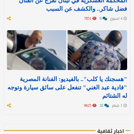
المحكمة العسكرية في لبنان تفرج عن الفنان
فضل شاكر.. والكشف عن السبب
4 اسبوع
9
7851
"هسجنك يا كلب".. بالفيديو: الفنانة المصرية
"فادية عبد الغني" تنفعل على سائق سيارة وتوجه
له الشتائم
1 شهر
32
9625
اخبار ثقافية