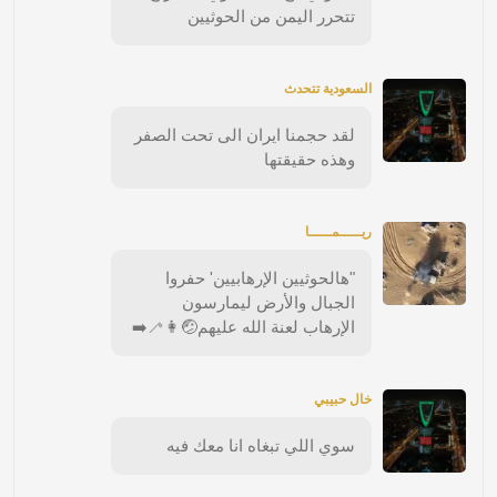
تتحرر اليمن من الحوثيين
السعودية تتحدث
لقد حجمنا ايران الى تحت الصفر
وهذه حقيقتها
ريـــــمـــــا
"هالحوثيين الإرهابيين' حفروا
الجبال والأرض ليمارسون
الإرهاب لعنة الله عليهم🤕👩‍🦯‍➡️
خال حبيبي
سوي اللي تبغاه انا معك فيه