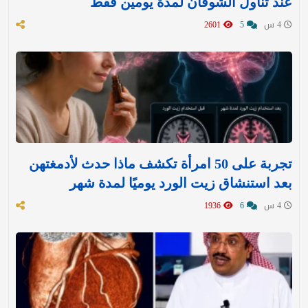
عند تناول الشوفان لمدة يومين فقط
4 س
5
2601
تجربة على 50 امرأة تكشف ماذا حدث لأدمغتهن
بعد استنشاق زيت الورد يوميًا لمدة شهر
4 س
6
1936