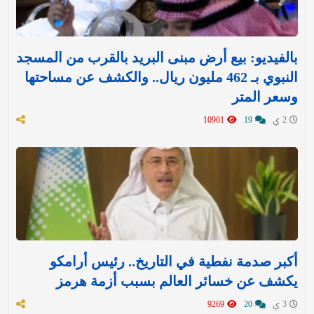
بالفيديو: بيع أرض مبنى البريد بالقرب من المسجد
النبوي بـ 462 مليون ريال.. والكشف عن مساحتها
وسعر المتر
2 ي
19
10961
أكبر صدمة نفطية في التاريخ.. رئيس أرامكو
يكشف عن خسائر العالم بسبب أزمة هرمز
3 ي
20
9269