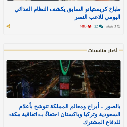
طباخ كريستيانو السابق يكشف النظام الغذائي
اليومي للاعب النصر
3 شهر
22
4485
أخبار مناسبات
بالصور .. أبراج ومعالم المملكة تتوشح بأعلام
السعودية وتركيا وباكستان احتفاءً بـ«اتفاقية مكة»
للدفاع المشترك‬⁩ ‏