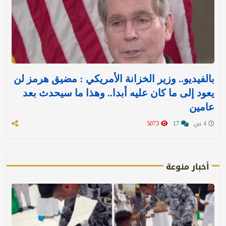
بالفيديو.. وزير الخزانة الأمريكي : مضيق هرمز لن
يعود إلى ما كان عليه أبدا.. وهذا ما سيحدث بعد
عامين
4 س
17
5073
أخبار منوعة