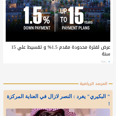
عرض لفترة محدودة مقدم 1.5% و تقسيط علي 15
سنة
TMG
المرصد الرياضية
" البكيري" يغرد : النصر لازال في العناية المركزة
!