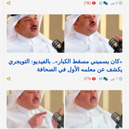
6 س
32
2782
«كان يسميني مسقط الكبار».. بالفيديو: التويجري
يكشف عن معلمه الأول في الصحافة
7 س
19
2776