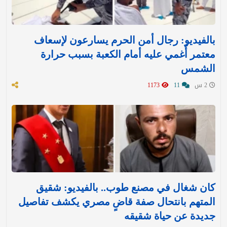
بالفيديو: رجال أمن الحرم يسارعون لإسعاف
معتمر أُغمي عليه أمام الكعبة بسبب حرارة
الشمس
2 س
11
1173
كان شغال في مصنع طوب.. بالفيديو: شقيق
المتهم بانتحال صفة قاضٍ مصري يكشف تفاصيل
جديدة عن حياة شقيقه