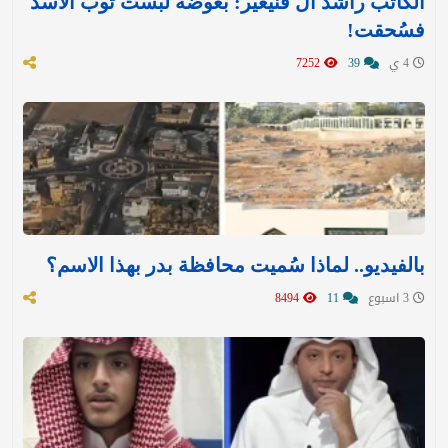
الكاتب راشد آل قنيعير: بعوضة لبست ثوب الأسد
فسُحقت!
4 ي
39
7252
بالفيديو.. لماذا سُميت محافظة بدر بهذا الاسم؟
3 اسبوع
11
8494