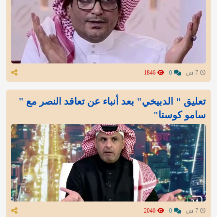
7 س
0
1846
تعليق " الدبيخي" بعد أنباء عن تعاقد النصر مع "
سامو كوستا"
7 س
0
2040