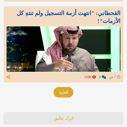
القحطاني: "انتهت أزمة التسجيل ولم تنتهِ كل
الأزمات"!
7 س
0
1169
المزيد
اترك تعليق