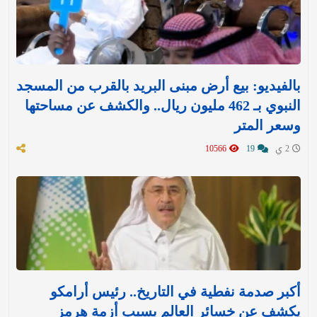
بالفيديو: بيع أرض مبنى البريد بالقرب من المسجد
النبوي بـ 462 مليون ريال.. والكشف عن مساحتها
وسعر المتر
2 ي
19
10566
أكبر صدمة نفطية في التاريخ.. رئيس أرامكو
يكشف عن خسائر العالم بسبب أزمة هرمز