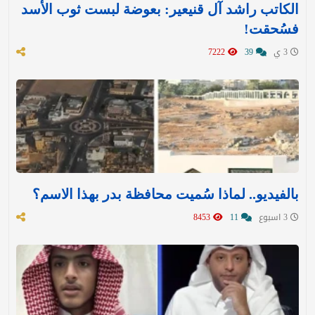
الكاتب راشد آل قنيعير: بعوضة لبست ثوب الأسد
فسُحقت!
3 ي
39
7222
بالفيديو.. لماذا سُميت محافظة بدر بهذا الاسم؟
3 اسبوع
11
8453