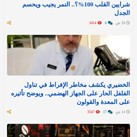
شرايين القلب 100%؟.. النمر يجيب ويحسم
الجدل
10 س
6
3414
الخضيري يكشف مخاطر الإفراط في تناول
الفلفل الحار على الجهاز الهضمي.. ويوضح تأثيره
على المعدة والقولون
14 س
17
3547