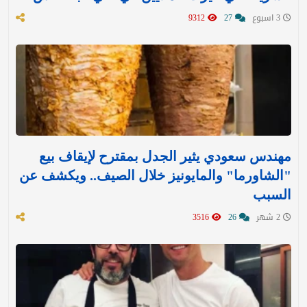
3 اسبوع
27
9312
مهندس سعودي يثير الجدل بمقترح لإيقاف بيع
"الشاورما" والمايونيز خلال الصيف.. ويكشف عن
السبب
2 شهر
26
3516