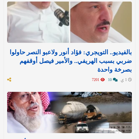
بالفيديو.. التويجري: فؤاد أنور ولاعبو النصر حاولوا
ضربي بسبب الهريفي.. والأمير فيصل أوقفهم
بصرخة واحدة
1 ي
10
7201