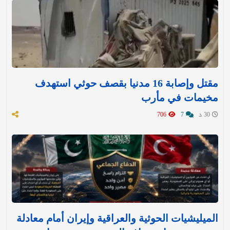
مقتل وإصابة 16 مدنيا بقصف حوثي استهدف
مخيمات في مأرب
30 د
7
706
الميليشيات الحوثية والعراقية وإيران أمام معادلة