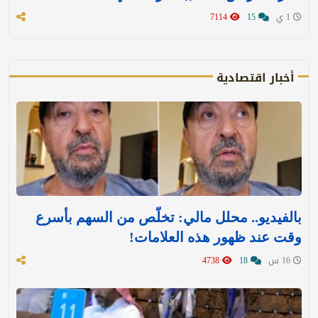
1 ي
15
7114
أخبار اقتصادية
بالفيديو.. محلل مالي: تخلّص من السهم بأسرع
وقت عند ظهور هذه العلامات!
16 س
18
4738