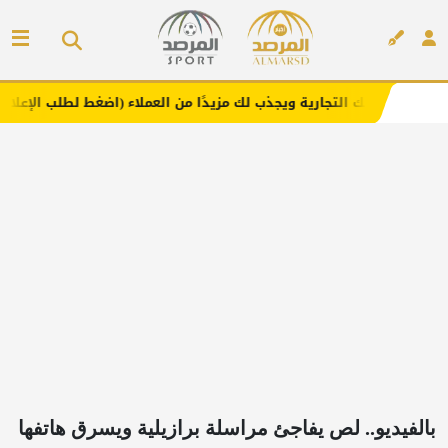
تجارية ويجذب لك مزيدًا من العملاء (اضغط لطلب الإعلان)
مف
إعلان
بالفيديو.. لص يفاجئ مراسلة برازيلية ويسرق هاتفها