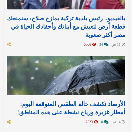
بالفيديو.. رئيس بلدية تركية يمازح صلاح: سنمنحك
قطعة أرض لتعيش مع أبنائك وأحفادك الحياة في
مصر أكثر صعوبة
11 س
34
5506
الأرصاد تكشف حالة الطقس المتوقعة اليوم:
أمطار غزيرة ورياح نشطة على هذه المناطق!
14 س
0
2223