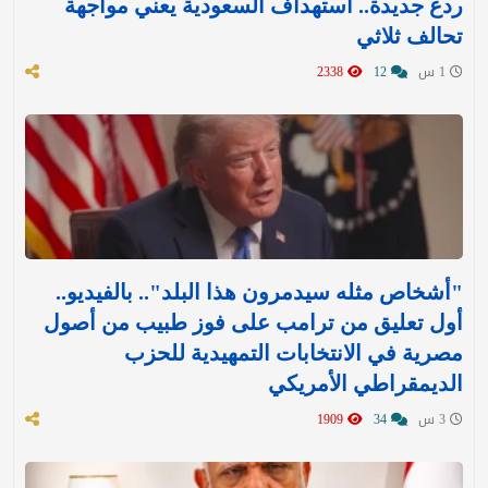
ردع جديدة.. استهداف السعودية يعني مواجهة
تحالف ثلاثي
1 س
12
2338
"أشخاص مثله سيدمرون هذا البلد".. بالفيديو..
أول تعليق من ترامب على فوز طبيب من أصول
مصرية في الانتخابات التمهيدية للحزب
الديمقراطي الأمريكي
3 س
34
1909