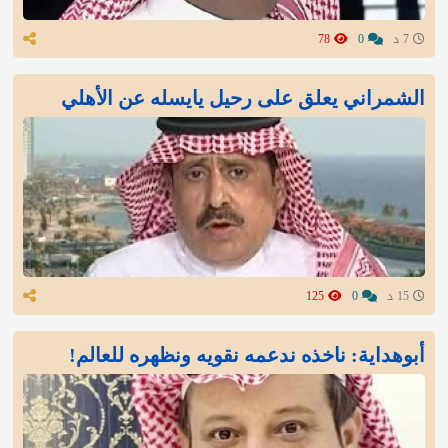
7 د
0
78
الشمراني يعلق على رحيل يايسله عن الأهلي
15 د
0
125
أبوهداية: ناخذه ندعمه نقويه ونظهره للعالم!