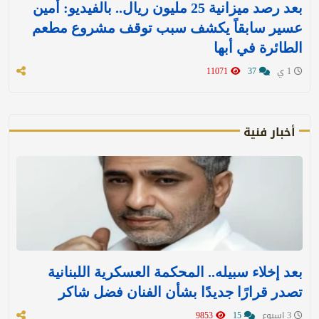
بعد رصد ميزانية 25 مليون ريال.. بالفيديو: أمين
عسير سابقاً يكشف سبب توقف مشروع مطعم
الطائرة في أبها
1 ي
37
11071
أخبار فنية
بعد إخلاء سبيله.. المحكمة العسكرية اللبنانية
تصدر قرارًا جديدًا بشأن الفنان فضل شاكر
3 اسبوع
15
9853