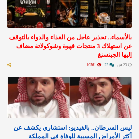
بالأسماء.. تحذير عاجل من الغذاء والدواء بالتوقف
عن استهلاك 3 منتجات قهوة وشوكولاتة مضاف
إليها الجينسنغ
23 س
22
10561
ليس السرطان.. بالفيديو: استشاري يكشف عن
أكثر الأمراض المسببة للوفاة في المملكة