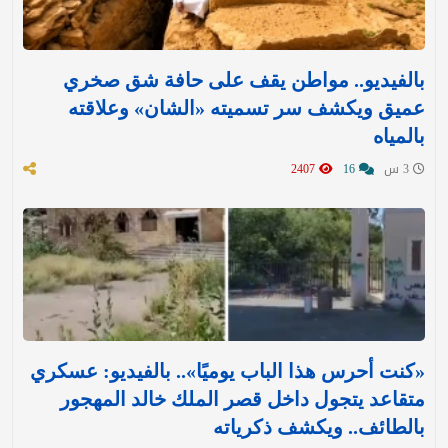
بالفيديو.. مواطن يقف على حافة شق صخري
عميق ويكشف سر تسميته «الشان» وعلاقته
بالمياه
3 س
16
2407
«كنت أحرس هذا الباب يوميًا».. بالفيديو: عسكري
متقاعد يتجول داخل قصر الملك خالد المهجور
بالطائف.. ويكشف ذكرياته