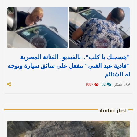
"هسجنك يا كلب".. بالفيديو: الفنانة المصرية
"فادية عبد الغني" تنفعل على سائق سيارة وتوجه
له الشتائم
1 شهر
32
9807
اخبار ثقافية