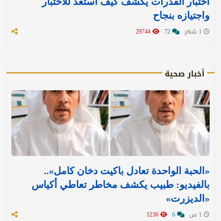
اختبار القدرات يكشف كيف استعد للاختبار
واجتيازه بنجاح
1 شهر
72
29744
أخبار صحية
«الحبة الواحدة تعادل باكيت دخان كامل»..
بالفيديو: طبيب يكشف مخاطر تعاطي أكياس
«الديزرت»
1 س
6
1236