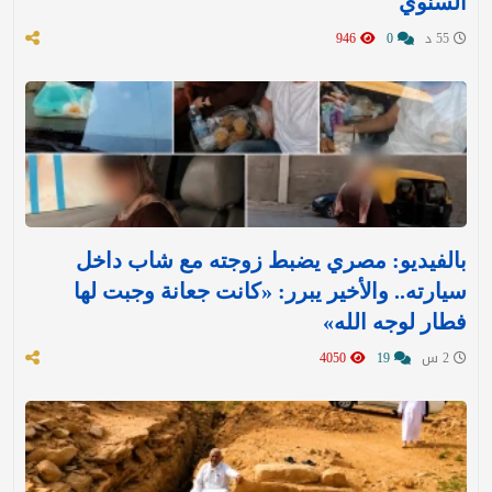
السنوي
55 د
0
946
بالفيديو: مصري يضبط زوجته مع شاب داخل
سيارته.. والأخير يبرر: «كانت جعانة وجبت لها
فطار لوجه الله»
2 س
19
4050