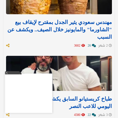
مهندس سعودي يثير الجدل بمقترح لإيقاف بيع
"الشاورما" والمايونيز خلال الصيف.. ويكشف عن
السبب
2 شهر
26
3602
طباخ كريستيانو السابق يكشف النظام الغذائي
اليومي للاعب النصر
3 شهر
22
4580