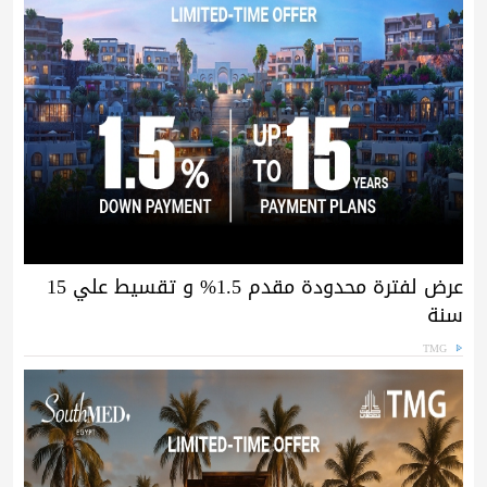
عرض لفترة محدودة مقدم 1.5% و تقسيط علي 15
سنة
TMG