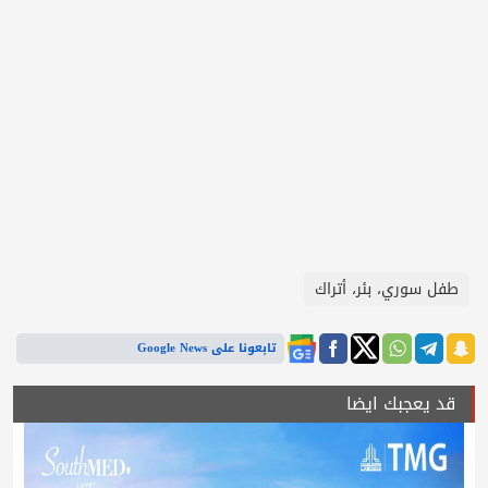
طفل سوري، بئر، أتراك
تابعونا على Google News
قد يعجبك ايضا