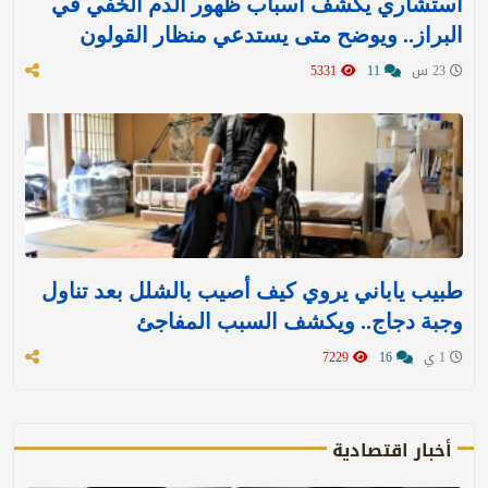
استشاري يكشف أسباب ظهور الدم الخفي في
البراز.. ويوضح متى يستدعي منظار القولون
23 س
11
5331
طبيب ياباني يروي كيف أصيب بالشلل بعد تناول
وجبة دجاج.. ويكشف السبب المفاجئ
1 ي
16
7229
أخبار اقتصادية