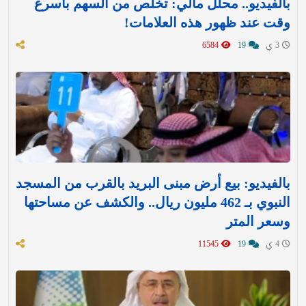
بالفيديو.. محلل مالي: تخلّص من السهم بأسرع
وقت عند ظهور هذه العلامات!
3 ي
19
6584
بالفيديو: بيع أرض مبنى البريد بالقرب من المسجد
النبوي بـ 462 مليون ريال.. والكشف عن مساحتها
وسعر المتر
4 ي
19
11545