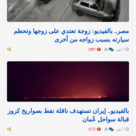
مصر.. بالفيديو: زوجة تعتدي على زوجها وتحطم
سيارته بسبب زواجه من أخرى
7 س
20
2997
بالفيديو.. إيران تستهدف ناقلة نفط بصواريخ كروز
قبالة سواحل عُمان
7 س
26
4772