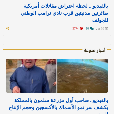
بالفيديو .. لحظة اعتراض مقاتلات أمريكية
طائرتين مدنيتين قرب نادي ترامب الوطني
للجولف
10 س
16
3774
أخبار منوعة
بالفيديو.. صاحب أول مزرعة سلمون بالمملكة
يكشف سر نمو الأسماك بالأكسجين وحجم الإنتاج