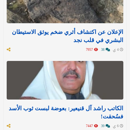
الإعلان عن اكتشاف أثري ضخم يوثق الاستيطان
البشري في قلب نجد
4 ي
38
7957
الكاتب راشد آل قنيعير: بعوضة لبست ثوب الأسد
فسُحقت!
6 ي
39
7447