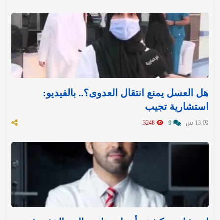
هل العسل يمنع انتقال العدوى؟.. بالفيديو:
استشارية تجيب
13 س
9
3248