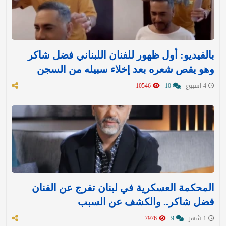
بالفيديو: أول ظهور للفنان اللبناني فضل شاكر
وهو يقص شعره بعد إخلاء سبيله من السجن
4 اسبوع
10
10546
المحكمة العسكرية في لبنان تفرج عن الفنان
فضل شاكر.. والكشف عن السبب
1 شهر
9
7976