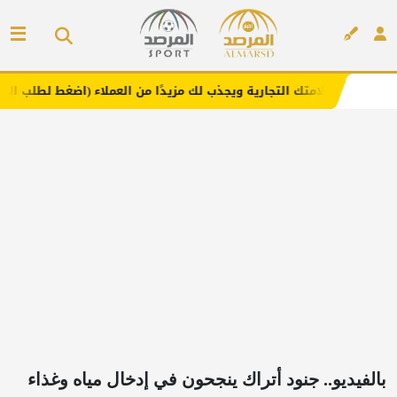
ك التجارية ويجذب لك مزيدًا من العملاء (اضغط لطلب الإعلان)
إعلان
بالفيديو.. جنود أتراك ينجحون في إدخال مياه وغذاء