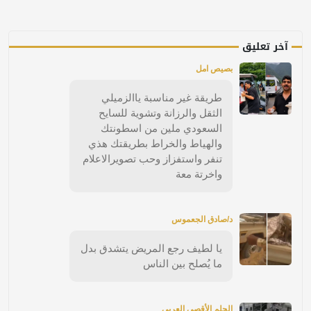
آخر تعليق
بصيص امل
طريقة غير مناسبة ياالزميلي
الثقل والرزانة وتشوية للسايح
السعودي ملين من اسطونتك
والهياط والخراط بطريقتك هذي
تنفر واستفزاز وحب تصويرالاعلام
واخرتة معة
د/صادق الجعموس
يا لطيف رجع المريض يتشدق بدل
ما يُصلح بين الناس
الحلم الأقصى العربي