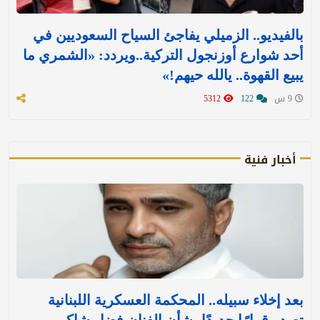
بالفيديو.. الزميلي يفاجئ السياح السعوديين في
أحد شوارع أوزنجول التركية..ويردد: «الشمري ما
يبيع القهوة.. يالله حيهم!»
9 س
122
5312
أخبار فنية
بعد إخلاء سبيله.. المحكمة العسكرية اللبنانية
تصدر قرارًا جديدًا بشأن الفنان فضل شاكر