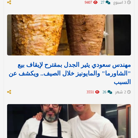
3 اسبوع
27
9407
مهندس سعودي يثير الجدل بمقترح لإيقاف بيع
"الشاورما" والمايونيز خلال الصيف.. ويكشف عن
السبب
2 شهر
26
3551