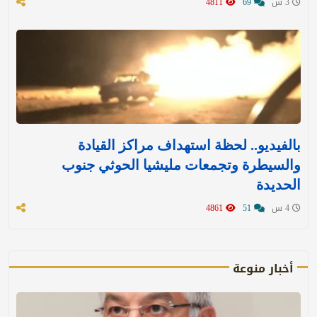
3 س
69
4811
بالفيديو.. لحظة استهداف مراكز القيادة
والسيطرة وتجمعات مليشيا الحوثي جنوب
الحديدة
4 س
51
4861
أخبار منوعة