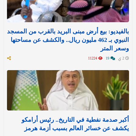
بالفيديو: بيع أرض مبنى البريد بالقرب من المسجد
النبوي بـ 462 مليون ريال.. والكشف عن مساحتها
وسعر المتر
2 ي
19
11224
أكبر صدمة نفطية في التاريخ.. رئيس أرامكو
يكشف عن خسائر العالم بسبب أزمة هرمز