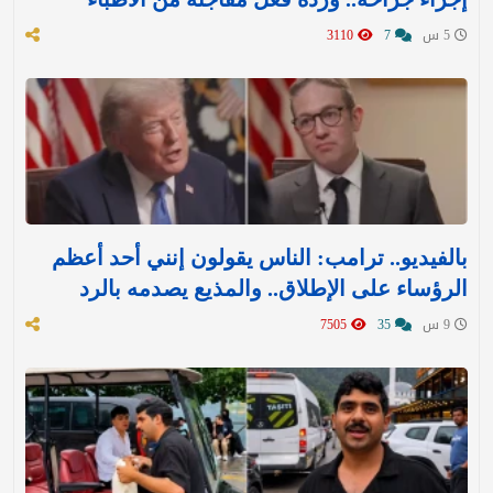
5 س
7
3110
بالفيديو.. ترامب: الناس يقولون إنني أحد أعظم
الرؤساء على الإطلاق.. والمذيع يصدمه بالرد
9 س
35
7505