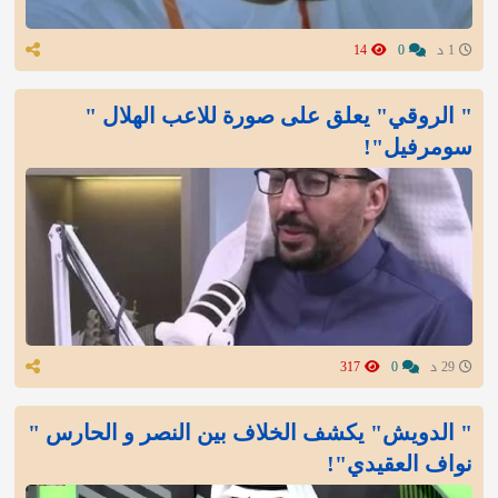
1 د
0
14
" الروقي" يعلق على صورة للاعب الهلال "
سومرفيل"!
29 د
0
317
" الدويش" يكشف الخلاف بين النصر و الحارس "
نواف العقيدي"!