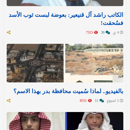
الكاتب راشد آل قنيعير: بعوضة لبست ثوب الأسد
فسُحقت!
4 ي
39
7315
بالفيديو.. لماذا سُميت محافظة بدر بهذا الاسم؟
3 اسبوع
11
8551