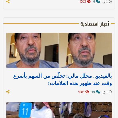
1 ي
6
4593
أخبار اقتصادية
بالفيديو.. محلل مالي: تخلّص من السهم بأسرع
وقت عند ظهور هذه العلامات!
1 ي
19
5903