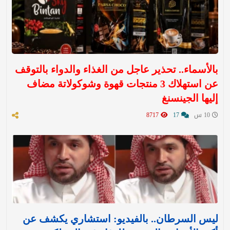
بالأسماء.. تحذير عاجل من الغذاء والدواء بالتوقف
عن استهلاك 3 منتجات قهوة وشوكولاتة مضاف
إليها الجينسنغ
10 س
17
8717
ليس السرطان.. بالفيديو: استشاري يكشف عن