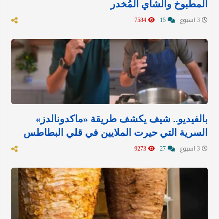
المطبوخ والشاي المُخدر
3 اسبوع
15
7584
بالفيديو.. شيف يكشف طريقة «ماكدونالدز»
السرية التي حيرت الملايين في قلي البطاطس
3 اسبوع
27
9273