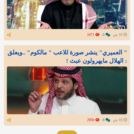
10 س
0
2471
" العميري" ينشر صورة للاعب " مالكوم" ..ويعلق
: الهلال مايهرولون عبث !
10 س
0
2950