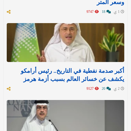
وسعر المتر
1 ي
18
9747
أكبر صدمة نفطية في التاريخ.. رئيس أرامكو
يكشف عن خسائر العالم بسبب أزمة هرمز
2 ي
20
9127