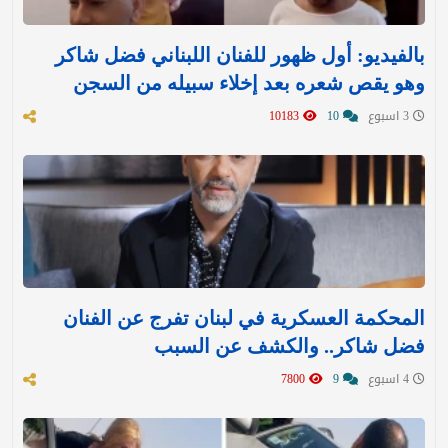
بالفيديو: أول ظهور للفنان اللبناني فضل شاكر
وهو يقص شعره بعد إخلاء سبيله من السجن
3 اسبوع
10
10183
المحكمة العسكرية في لبنان تفرج عن الفنان
فضل شاكر.. والكشف عن السبب
4 اسبوع
9
7800