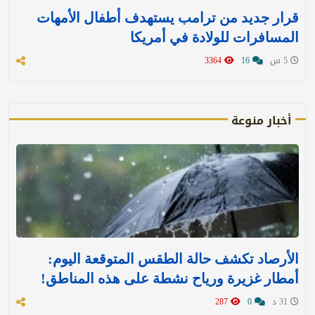
قرار جديد من ترامب يستهدف أطفال الأمهات
المسافرات للولادة في أمريكا
5 س
16
3364
أخبار منوعة
الأرصاد تكشف حالة الطقس المتوقعة اليوم:
أمطار غزيرة ورياح نشطة على هذه المناطق!
31 د
0
287