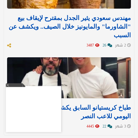
مهندس سعودي يثير الجدل بمقترح لإيقاف بيع
"الشاورما" والمايونيز خلال الصيف.. ويكشف عن
السبب
2 شهر
26
3487
طباخ كريستيانو السابق يكشف النظام الغذائي
اليومي للاعب النصر
3 شهر
22
4445