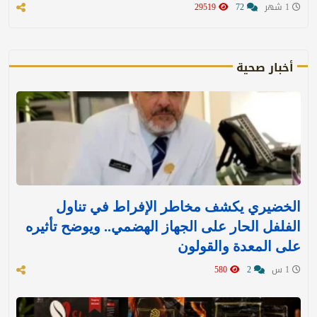
1 شهر
72
29519
أخبار صحية
الخضيري يكشف مخاطر الإفراط في تناول
الفلفل الحار على الجهاز الهضمي.. ويوضح تأثيره
على المعدة والقولون
1 س
2
580