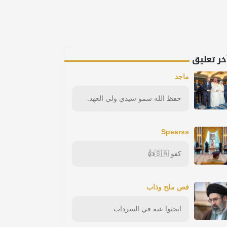
خر تعليق
ماجد
حفظ الله سمو سيدي ولي العهد.
Spearss
كفو 🇸🇦👍
فص ملح وذاب
ابحثوا عنه في السرداب