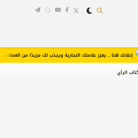
انك هنا .. يعزز علامتك التجارية ويجذب لك مزيدًا من العملاء (اضغط ل
تاب الرأي