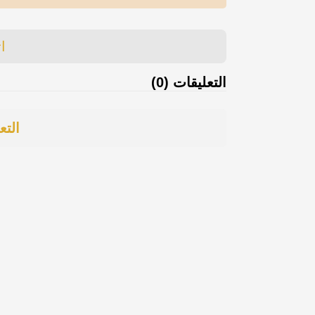
ا
التعليقات (0)
التع