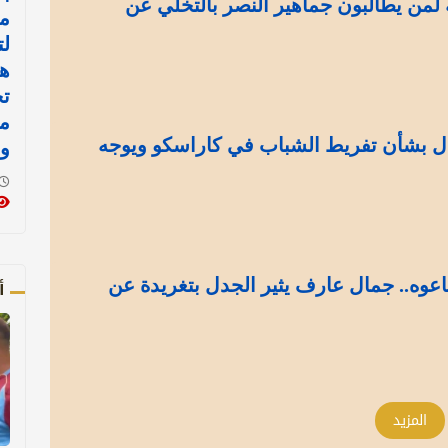
لمن يطالبون جماهير النصر بالتخلي عن
م
لت
هن
تح
م
ل بشأن تفريط الشباب في كاراسكو ويوجه
وا
اعوه.. جمال عارف يثير الجدل بتغريدة عن
أ
المزيد