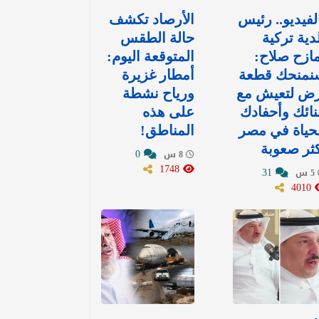
لفيديو.. رئيس
الأرصاد تكشف
دية تركية
حالة الطقس
ازح صلاح:
المتوقعة اليوم:
نمنحك قطعة
أمطار غزيرة
رض لتعيش مع
ورياح نشطة
نائك وأحفادك
على هذه
حياة في مصر
المناطق!
ثر صعوبة
0
8 س
1748
31
5 س
4010