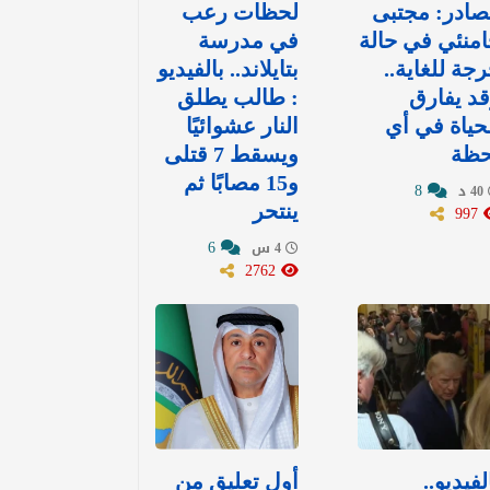
ادر: مجتبى
لحظات رعب
منئي في حالة
في مدرسة
جة للغاية..
بتايلاند.. بالفيديو
د يفارق
: طالب يطلق
حياة في أي
النار عشوائيًا
حظة
ويسقط 7 قتلى
و15 مصابًا ثم
8
40 د
997
ينتحر
6
4 س
2762
لفيديو..
أول تعليق من