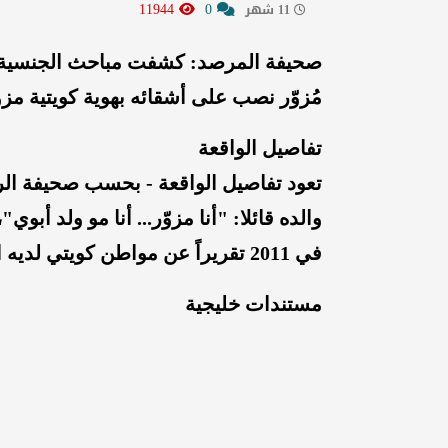
11944
0
11 شهر
صحيفة المرصد: كشفت مباحث الجنسية ف
مُزوّر نصب على أشقائه بهوية كويتية مزو
تفاصيل الواقعة
تعود تفاصيل الواقعة - بحسب صحيفة الرا
والده قائلا: "أنا مزوّر... أنا مو ولد أبو
في 2011 تقريراً عن مواطن كويتي لديه ابن مقيّد على ملفه، لكنه ليس ابنه،
مستندات خليجية