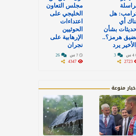
راسلة
مجلس التعاون
رامب: هل
الخليجي على
اك أي
اعتداءات
ديثات بشأن
الحوثيين
ضيق هرمز؟..
الإرهابية على
لأخير يرد
نجران
26
3
4 س
7 س
4347
2723
خبار منوعة