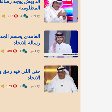
الدويش يوجه رسالة 
المظلومية
217
4
24 د
الغامدي يحسم الجد
رسالة للاتحاد
788
1
1 س
‏حتى اللي فيه رمق ب
الاتحاد
929
7
2 س