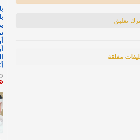
با
بل
ترك تعليق
يم
س
أ
أب
ليقات مغلقة
ال
أك