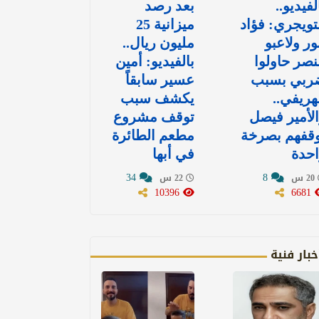
لفيديو..
بعد رصد
تويجري: فؤاد
ميزانية 25
ور ولاعبو
مليون ريال..
نصر حاولوا
بالفيديو: أمين
ربي بسبب
عسير سابقاً
هريفي..
يكشف سبب
لأمير فيصل
توقف مشروع
وقفهم بصرخة
مطعم الطائرة
حدة
في أبها
34
8
20 س
22 س
10396
6681
خبار فنية