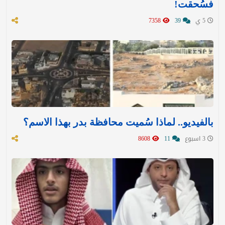
فسُحقت!
5 ي
39
7358
بالفيديو.. لماذا سُميت محافظة بدر بهذا الاسم؟
3 اسبوع
11
8608