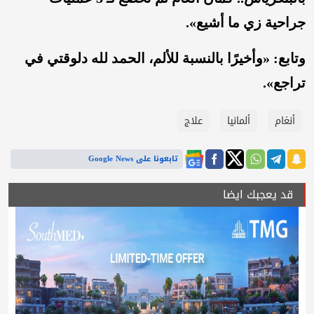
جراحية زي ما أشيع».
وتابع: «وأخيرًا بالنسبة للألم، الحمد لله دلوقتي في
تراجع».
أنغام
ألمانيا
علاج
تابعونا على Google News
قد يعجبك ايضا