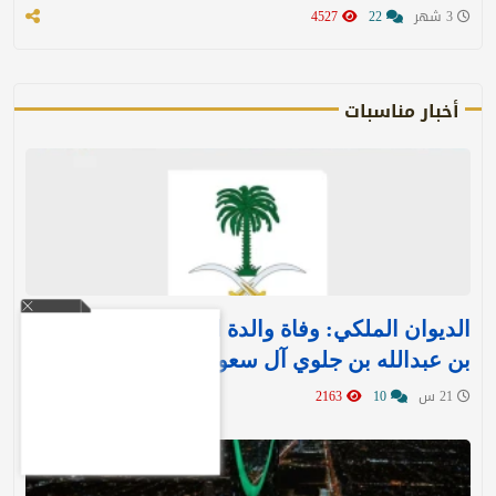
3 شهر
22
4527
أخبار مناسبات
الديوان الملكي: وفاة والدة الأمير بندر بن منصور
بن عبدالله بن جلوي آل سعود
21 س
10
2163