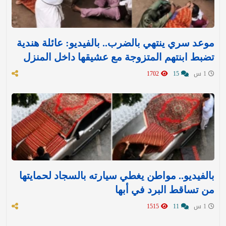
موعد سري ينتهي بالضرب.. بالفيديو: عائلة هندية
تضبط ابنتهم المتزوجة مع عشيقها داخل المنزل
1 س
15
1702
بالفيديو.. مواطن يغطي سيارته بالسجاد لحمايتها
من تساقط البرد في أبها
1 س
11
1515