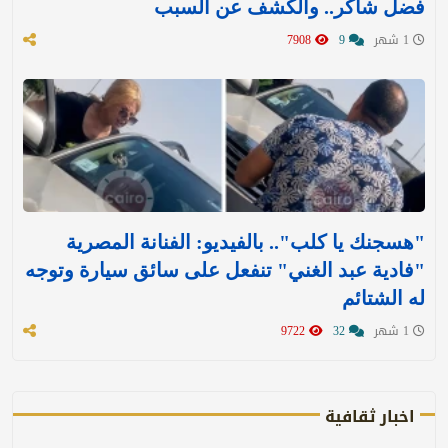
فضل شاكر.. والكشف عن السبب
1 شهر
9
7908
"هسجنك يا كلب".. بالفيديو: الفنانة المصرية
"فادية عبد الغني" تنفعل على سائق سيارة وتوجه
له الشتائم
1 شهر
32
9722
اخبار ثقافية