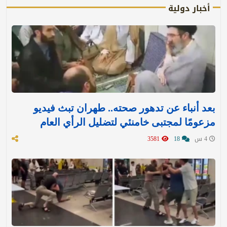
أخبار دولية
بعد أنباء عن تدهور صحته.. طهران تبث فيديو
مزعومًا لمجتبى خامنئي لتضليل الرأي العام
4 س
18
3581