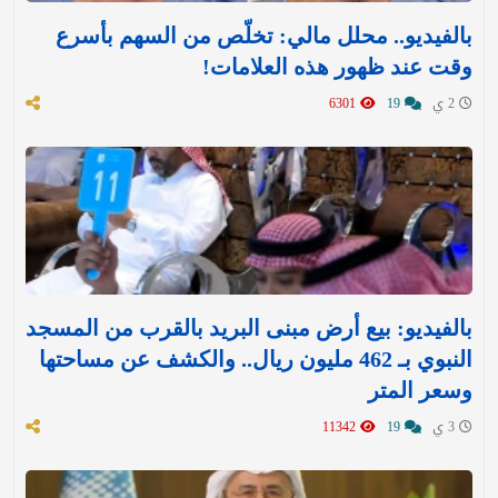
بالفيديو.. محلل مالي: تخلّص من السهم بأسرع
وقت عند ظهور هذه العلامات!
2 ي
19
6301
بالفيديو: بيع أرض مبنى البريد بالقرب من المسجد
النبوي بـ 462 مليون ريال.. والكشف عن مساحتها
وسعر المتر
3 ي
19
11342