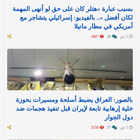
بسبب عبارة «هتلر كان على حق لو أنهى المهمة
لكان أفضل ».. بالفيديو: إسرائيلي يتشاجر مع
أمريكي في مطار مانيلا
5 س
20
3407
بالصور: العراق يضبط أسلحة ومسيرات بحوزة
خلية إرهابية تابعة لإيران قبل تنفيذ هجمات ضد
دول الجوار
5 س
17
3158