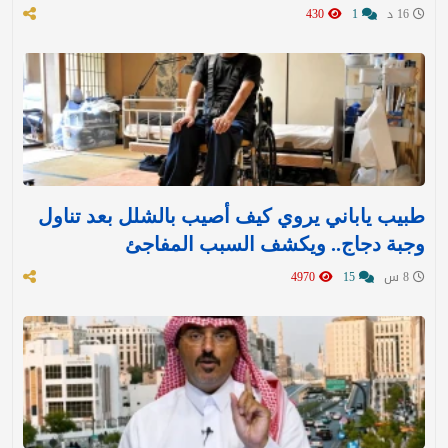
16 د
1
430
طبيب ياباني يروي كيف أصيب بالشلل بعد تناول
وجبة دجاج.. ويكشف السبب المفاجئ
8 س
15
4970