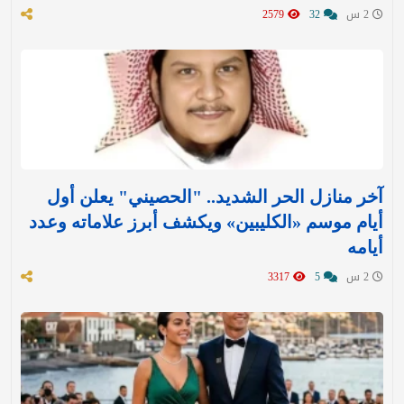
2 س
32
2579
آخر منازل الحر الشديد.. "الحصيني" يعلن أول
أيام موسم «الكليبين» ويكشف أبرز علاماته وعدد
أيامه
2 س
5
3317