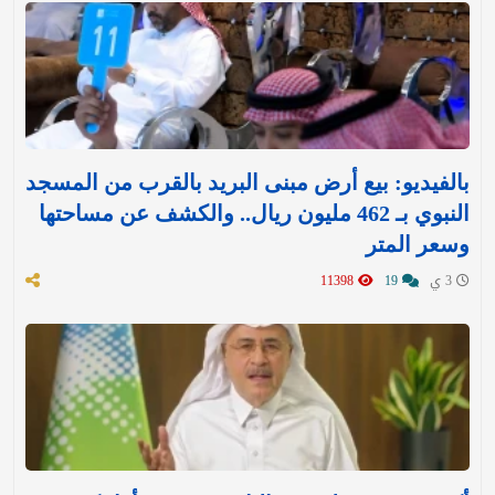
بالفيديو: بيع أرض مبنى البريد بالقرب من المسجد
النبوي بـ 462 مليون ريال.. والكشف عن مساحتها
وسعر المتر
3 ي
19
11398