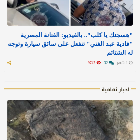
"هسجنك يا كلب".. بالفيديو: الفنانة المصرية
"فادية عبد الغني" تنفعل على سائق سيارة وتوجه
له الشتائم
1 شهر
32
9747
اخبار ثقافية