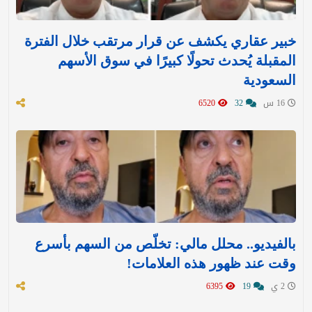
خبير عقاري يكشف عن قرار مرتقب خلال الفترة
المقبلة يُحدث تحولًا كبيرًا في سوق الأسهم
السعودية
16 س
32
6520
بالفيديو.. محلل مالي: تخلّص من السهم بأسرع
وقت عند ظهور هذه العلامات!
2 ي
19
6395