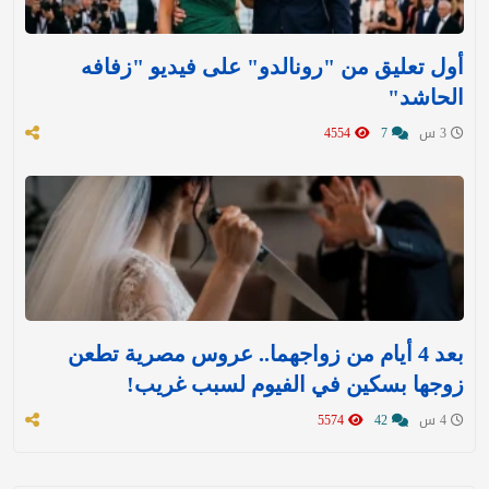
أول تعليق من "رونالدو" على فيديو "زفافه
الحاشد"
3 س
7
4554
بعد 4 أيام من زواجهما.. عروس مصرية تطعن
زوجها بسكين في الفيوم لسبب غريب!
4 س
42
5574