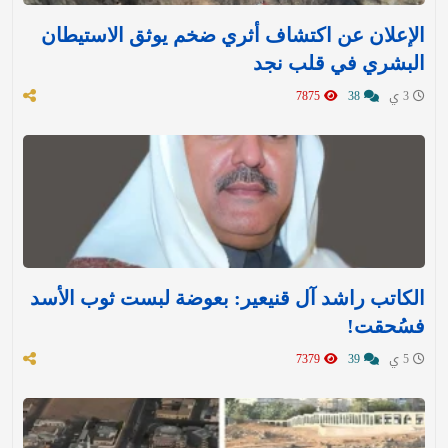
الإعلان عن اكتشاف أثري ضخم يوثق الاستيطان
البشري في قلب نجد
3 ي
38
7875
الكاتب راشد آل قنيعير: بعوضة لبست ثوب الأسد
فسُحقت!
5 ي
39
7379