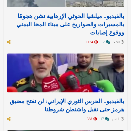
بالفيديو.. ميلشيا الحوثي الإرهابية تشن هجومًا
بالمسيرات والصواريخ على ميناء المخا اليمني
ووقوع إصابات
50 د
12
1154
بالفيديو.. الحرس الثوري الإيراني: لن نفتح مضيق
هرمز حتى تقبل واشنطن شروطنا
1 س
17
1338