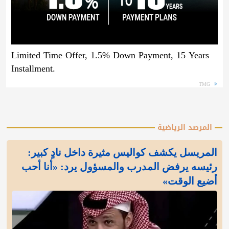
Limited Time Offer, 1.5% Down Payment, 15 Years
Installment.
TMG
المرصد الرياضية
المريسل يكشف كواليس مثيرة داخل نادٍ كبير:
رئيسه يرفض المدرب والمسؤول يرد: «أنا أحب
أضيع الوقت»