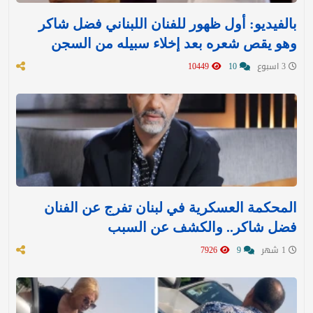
بالفيديو: أول ظهور للفنان اللبناني فضل شاكر
وهو يقص شعره بعد إخلاء سبيله من السجن
3 اسبوع
10
10449
المحكمة العسكرية في لبنان تفرج عن الفنان
فضل شاكر.. والكشف عن السبب
1 شهر
9
7926