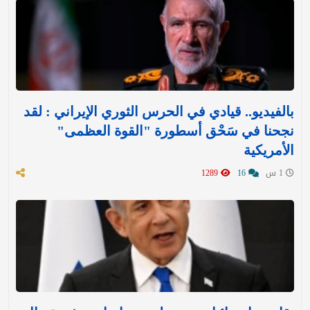
بالفيديو.. قيادي في الحرس الثوري الإيراني : لقد
نجحنا في سَحْق أسطورة "القوة العظمى"
الأمريكية
1 س
16
1289