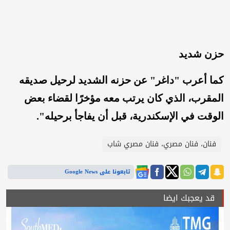
حزن شديد
كما أعرب "داغر" عن حزنه الشديد لرحيل صديقه
المقرب، الذي كان يرتب معه مؤخرًا لقضاء بعض
الوقت في الإسكندرية، قبل أن يفاجأ برحيله".
فنان، فنان مصري، فنان مصري شاب
تابعونا على Google News
قد يعجبك ايضا