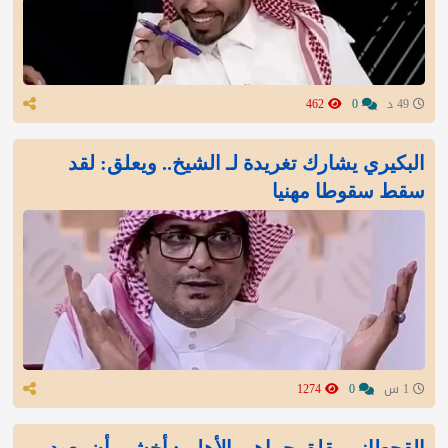
49 د
0
462
البكيري يشارك تغريدة لـ الشيخ.. ويعلق: لقد
سقط سقوطا مهنيا
1 س
0
1274
القحطاني يقلق جماهير الأهلي: أخشى أن يعود