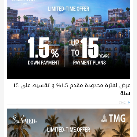
عرض لفترة محدودة مقدم 1.5% و تقسيط علي 15
سنة
TMG