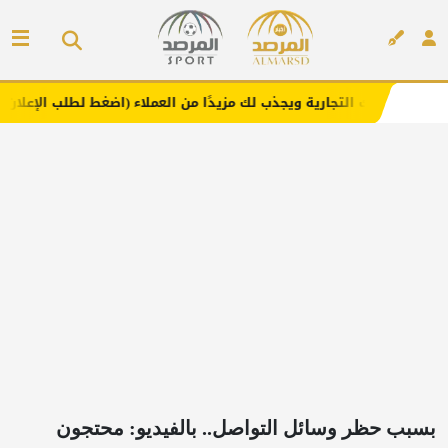
جارية ويجذب لك مزيدًا من العملاء (اضغط لطلب الإعلان)
مفا
إعلان
بسبب حظر وسائل التواصل.. بالفيديو: محتجون