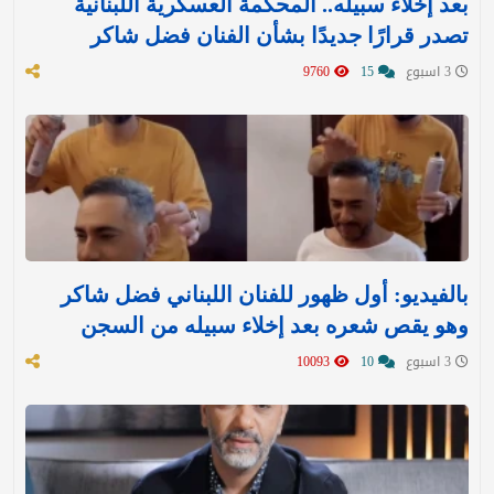
بعد إخلاء سبيله.. المحكمة العسكرية اللبنانية
تصدر قرارًا جديدًا بشأن الفنان فضل شاكر
3 اسبوع
15
9760
بالفيديو: أول ظهور للفنان اللبناني فضل شاكر
وهو يقص شعره بعد إخلاء سبيله من السجن
3 اسبوع
10
10093