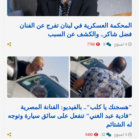
المحكمة العسكرية في لبنان تفرج عن الفنان
فضل شاكر.. والكشف عن السبب
4 اسبوع
9
7768
"هسجنك يا كلب".. بالفيديو: الفنانة المصرية
"فادية عبد الغني" تنفعل على سائق سيارة وتوجه
له الشتائم
4 اسبوع
32
9480