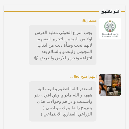
آخر تعليق
مسمار 🐬
يجب انتزاع الحوثي مطية الفرس
اولا من اليمنيين لتحرير انفسهم
لانهم تحت وطأة ذنب من اذناب
المجوس ولينعمو بالسلام بعد
انتزاعه وتحرير الارض والعرض 😡
اللهم اصلح الحال ..
استغفر الله العظيم و اتوب اليه
هههه و الله مادري وش اقول- بقر
واسمنت و دراهم وجوالات هذي
بتتزوج رابط بنوك مو ادمي (
الزراعي العقاري الاجتماعي )