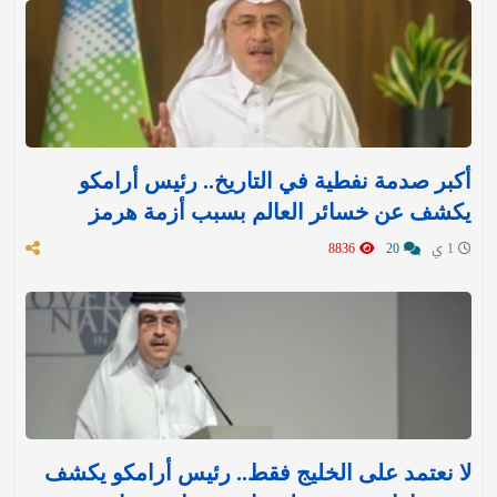
أكبر صدمة نفطية في التاريخ.. رئيس أرامكو
يكشف عن خسائر العالم بسبب أزمة هرمز
1 ي
20
8836
لا نعتمد على الخليج فقط.. رئيس أرامكو يكشف