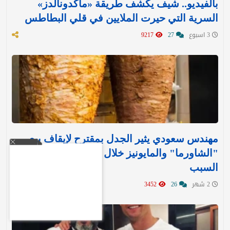
بالفيديو.. شيف يكشف طريقة «ماكدونالدز»
السرية التي حيرت الملايين في قلي البطاطس
3 اسبوع
27
9217
مهندس سعودي يثير الجدل بمقترح لإيقاف بيع
"الشاورما" والمايونيز خلال الصيف.. ويكشف عن
السبب
2 شهر
26
3452