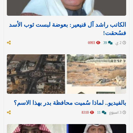
الكاتب راشد آل قنيعير: بعوضة لبست ثوب الأسد
فسُحقت!
2 ي
39
6993
بالفيديو.. لماذا سُميت محافظة بدر بهذا الاسم؟
3 اسبوع
11
8310