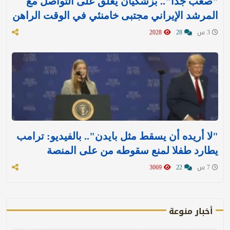
"صعب جدا".. بزشكيان يعلق على التواصل مع
المرشد الإيراني مجتبى خامنئي في الوقت الراهن
3 س
28
2028
"لا أريده أن يسقط مثل بايدن".. بالفيديو: ترامب
يطارد طفلا لمنع سقوطه من على المنصة
7 س
22
3069
أخبار منوعة