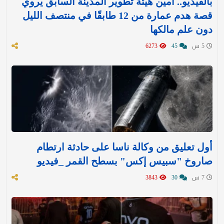
بالفيديو.. أمين هيئة تطوير المدينة السابق يروي
قصة هدم عمارة من 12 طابقًا في منتصف الليل
دون علم مالكها
5 س
45
6273
أول تعليق من وكالة ناسا على حادثة ارتطام
صاروخ "سبيس إكس" بسطح القمر _فيديو
7 س
30
3843