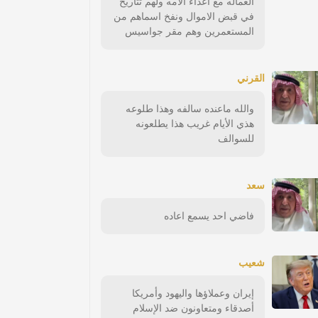
العماله مع اعداء الامه ولهم تتاريخ
في قبض الاموال ونفخ اسماهم من
المستعمرين وهم مقر جواسيس
القرني
والله ماعنده سالفه وهذا طلوعه
هذي الأيام غريب هذا يطلعونه
للسوالف
سعد
فاضي احد يسمع اعاده
شعيب
إيران وعملاؤها واليهود وأمريكا
أصدقاء ومتعاونون ضد الإسلام