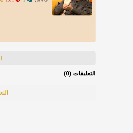
1071
1
4 س
ا
التعليقات (0)
التع