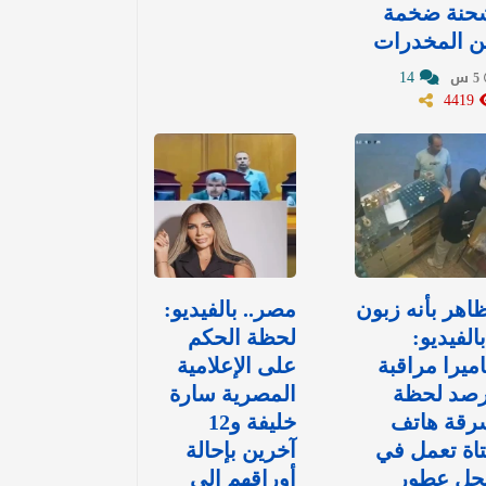
حنة ضخمة
ن المخدرات
14
5 س
4419
اهر بأنه زبون
مصر.. بالفيديو:
بالفيديو:
لحظة الحكم
ميرا مراقبة
على الإعلامية
رصد لحظة
المصرية سارة
رقة هاتف
خليفة و12
اة تعمل في
آخرين بإحالة
حل عطور
أوراقهم إلى