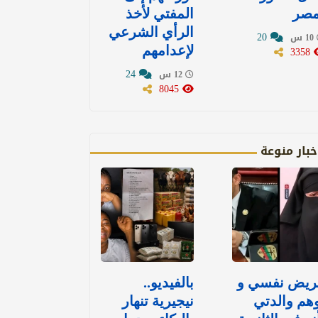
مصر
المفتي لأخذ
الرأي الشرعي
20
10 س
3358
لإعدامهم
24
12 س
8045
خبار منوعة
ريض نفسي و
بالفيديو..
هم والدتي
نيجيرية تنهار