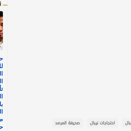
أ
حي
لل
ا
ال
تأ
ال
با
ا
طي
ال
احتجاجات نيبال
صحيفة المرصد
ح