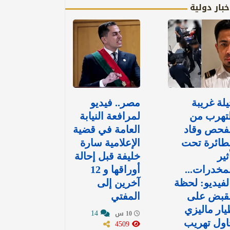
خبار دولية
لة غريبة
مصر.. فيديو
تهرب من
لمرافعة النيابة
لفحص وقاد
العامة في قضية
طائرة تحت
الإعلامية سارة
ثير
خليفة قبل إحالة
مخدرات...
أوراقها و 12
لفيديو: لحظة
آخرين إلى
لقبض على
المفتي
ار ماليزي
14
10 س
اول تهريب
4509