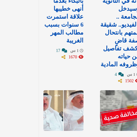
نه في الثانوية
بالبكاء بعدما
سيدخل
أنهى خطيبها
جامعة ..
علاقة استمرت
لفيديو.. شقيقة
6 سنوات بسبب
متهم بانتحال
مطالب المهر
فة قاضٍ
الغريبة
كشف تفاصيل
17
1 س
 حياته
1670
روفه المادية
4
1 س
1502