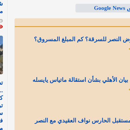
ش
Goo
م
ض النصر للسرقة؟ كم المبلغ المسروق؟
بيان الأهلي بشأن استقالة ماتياس يايسله
تظ
..
كا
ت
س
ستقبل الحارس نواف العقيدي مع النصر
فت
م