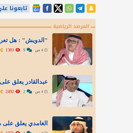
تابعونا على gle News
المرصد الرياضية
"الدويش" : هل تعر
1383
9
4 س
عبدالقادر يعلق على 
2492
2
4 س
الغامدي يعلق على م