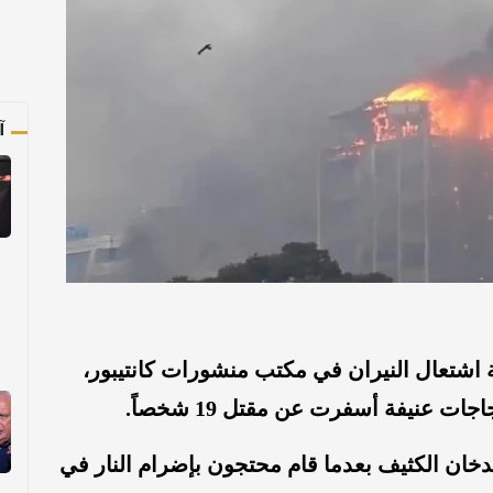
آ
اشتعال النيران في مكتب منشورات كانتيبور،
ت عنيفة أسفرت عن مقتل 19 شخصاً.
لدخان الكثيف بعدما قام محتجون بإضرام النار في