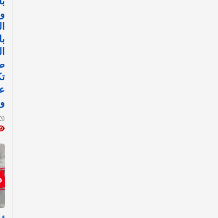
بأ
و
ال
با
ال
ص
ت
عن
وظ