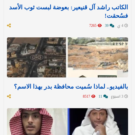
الكاتب راشد آل قنيعير: بعوضة لبست ثوب الأسد
فسُحقت!
4 ي
39
7265
بالفيديو.. لماذا سُميت محافظة بدر بهذا الاسم؟
3 اسبوع
11
8517