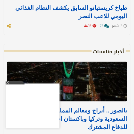
طباخ كريستيانو السابق يكشف النظام الغذائي
اليومي للاعب النصر
3 شهر
22
4493
أخبار مناسبات
بالصور .. أبراج ومعالم المملكة تتوشح بأعلام
السعودية وتركيا وباكستان احتفاءً بـ«اتفاقية مكة»
للدفاع المشترك‬⁩ ‏