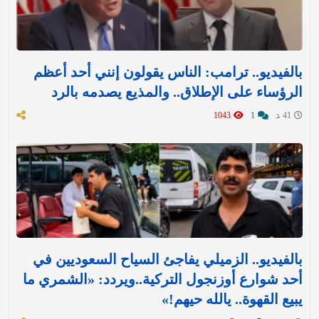
بالفيديو.. ترامب: الناس يقولون إنني أحد أعظم
الرؤساء على الإطلاق.. والمذيع يصدمه بالرد
41 د
1
1043
بالفيديو.. الزميلي يفاجئ السياح السعوديين في
أحد شوارع أوزنجول التركية..ويردد: «الشمري ما
يبيع القهوة.. يالله حيهم!»