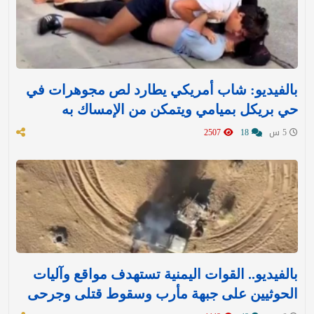
بالفيديو: شاب أمريكي يطارد لص مجوهرات في
حي بريكل بميامي ويتمكن من الإمساك به
5 س
18
2507
بالفيديو.. القوات اليمنية تستهدف مواقع وآليات
الحوثيين على جبهة مأرب وسقوط قتلى وجرحى