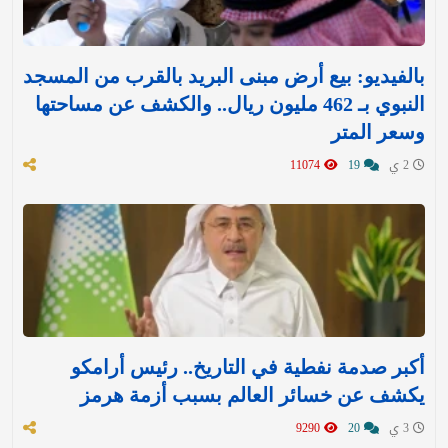
بالفيديو: بيع أرض مبنى البريد بالقرب من المسجد
النبوي بـ 462 مليون ريال.. والكشف عن مساحتها
وسعر المتر
2 ي
19
11074
أكبر صدمة نفطية في التاريخ.. رئيس أرامكو
يكشف عن خسائر العالم بسبب أزمة هرمز
3 ي
20
9290