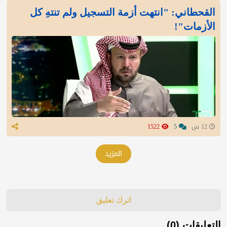
القحطاني: "انتهت أزمة التسجيل ولم تنتهِ كل
الأزمات"!
12 س
5
1522
المزيد
اترك تعليق
التعليقات (0)