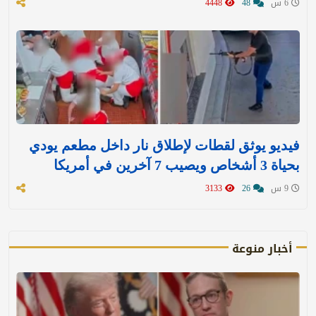
6 س
48
4448
فيديو يوثق لقطات لإطلاق نار داخل مطعم يودي
بحياة 3 أشخاص ويصيب 7 آخرين في أمريكا
9 س
26
3133
أخبار منوعة