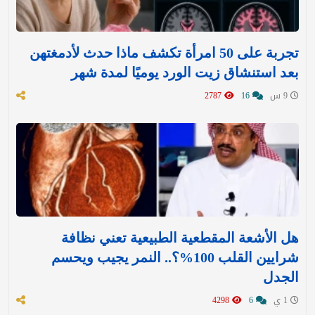
تجربة على 50 امرأة تكشف ماذا حدث لأدمغتهن
بعد استنشاق زيت الورد يوميًا لمدة شهر
9 س
16
2787
هل الأشعة المقطعية الطبيعية تعني نظافة
شرايين القلب 100%؟.. النمر يجيب ويحسم
الجدل
1 ي
6
4298