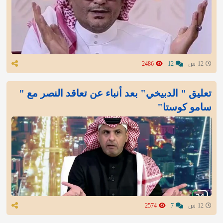
12 س
12
2486
تعليق " الدبيخي" بعد أنباء عن تعاقد النصر مع "
سامو كوستا"
12 س
7
2574