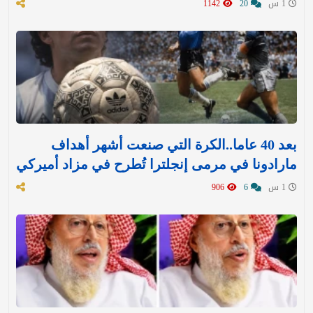
1 س
20
1142
بعد 40 عاما..الكرة التي صنعت أشهر أهداف
مارادونا في مرمى إنجلترا تُطرح في مزاد أميركي
1 س
6
906