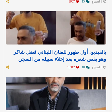
3 اسبوع
15
9907
بالفيديو: أول ظهور للفنان اللبناني فضل شاكر
وهو يقص شعره بعد إخلاء سبيله من السجن
3 اسبوع
10
10312