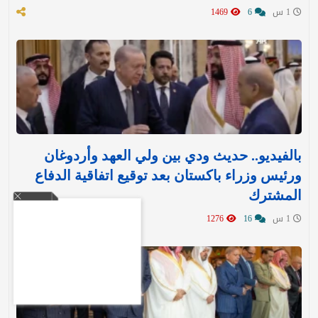
1 س
6
1469
بالفيديو.. حديث ودي بين ولي العهد وأردوغان
ورئيس وزراء باكستان بعد توقيع اتفاقية الدفاع
المشترك
1 س
16
1276