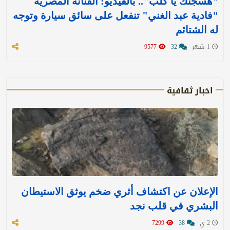
"هسجنك يا كلب".. بالفيديو: الفنانة المصرية
"فادية عبد الغني" تنفعل على سائق سيارة وتوجه
له الشتائم
1 شهر
32
9577
اخبار ثقافية
الإعلان عن اكتشاف أثري ضخم يوثق الاستيطان
البشري في قلب نجد
2 ي
38
7299