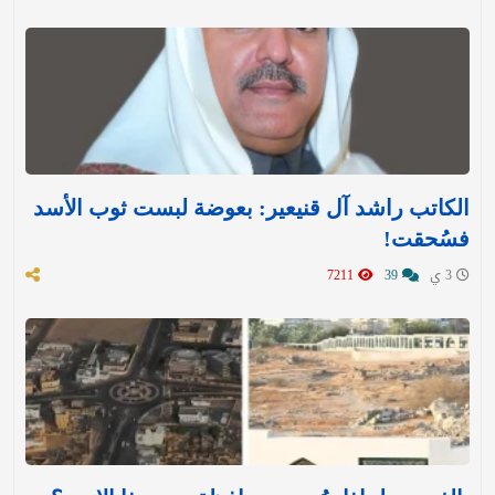
الكاتب راشد آل قنيعير: بعوضة لبست ثوب الأسد
فسُحقت!
3 ي
39
7211