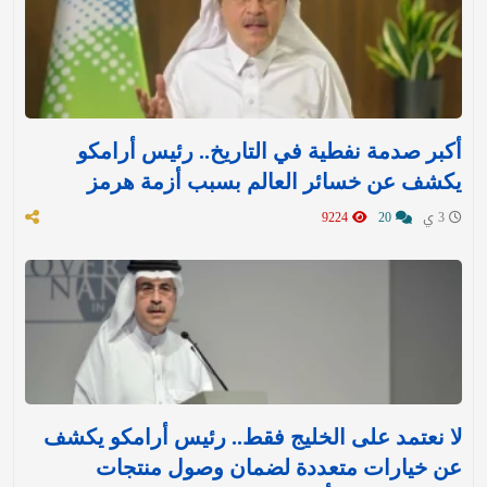
أكبر صدمة نفطية في التاريخ.. رئيس أرامكو
يكشف عن خسائر العالم بسبب أزمة هرمز
3 ي
20
9224
لا نعتمد على الخليج فقط.. رئيس أرامكو يكشف
عن خيارات متعددة لضمان وصول منتجات