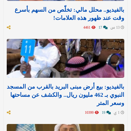
بالفيديو.. محلل مالي: تخلّص من السهم بأسرع
وقت عند ظهور هذه العلامات!
13 س
17
4461
بالفيديو: بيع أرض مبنى البريد بالقرب من المسجد
النبوي بـ 462 مليون ريال.. والكشف عن مساحتها
وسعر المتر
1 ي
19
10399