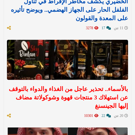
الخضيري يكشف مخاطر الإفراط في تناول
الفلفل الحار على الجهاز الهضمي.. ويوضح تأثيره
على المعدة والقولون
11 س
17
3278
بالأسماء.. تحذير عاجل من الغذاء والدواء بالتوقف
عن استهلاك 3 منتجات قهوة وشوكولاتة مضاف
إليها الجينسنغ
20 س
22
10301