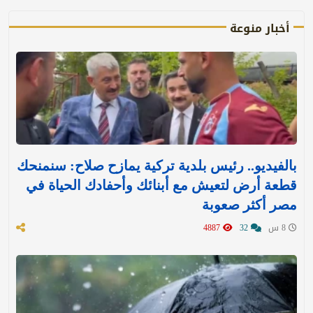
أخبار منوعة
بالفيديو.. رئيس بلدية تركية يمازح صلاح: سنمنحك
قطعة أرض لتعيش مع أبنائك وأحفادك الحياة في
مصر أكثر صعوبة
8 س
32
4887