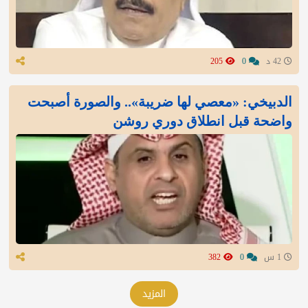
42 د
0
205
الدبيخي: «معصي لها ضريبة».. والصورة أصبحت
واضحة قبل انطلاق دوري روشن
1 س
0
382
المزيد