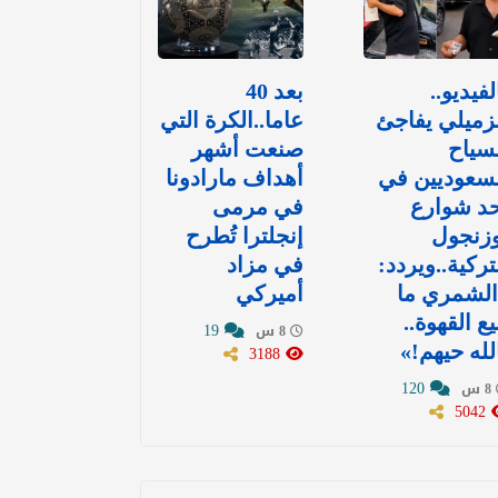
لفيديو..
بعد 40
زميلي يفاجئ
عاما..الكرة التي
سياح
صنعت أشهر
سعوديين في
أهداف مارادونا
د شوارع
في مرمى
وزنجول
إنجلترا تُطرح
تركية..ويردد:
في مزاد
الشمري ما
أميركي
يع القهوة..
19
8 س
لله حيهم!»
3188
120
8 س
5042