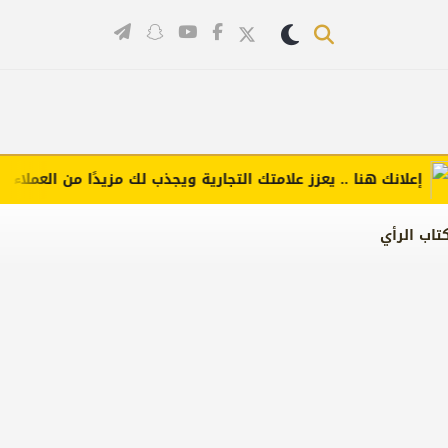
لانك هنا .. يعزز علامتك التجارية ويجذب لك مزيدًا من العملاء (اضغط 
تاب الرأي