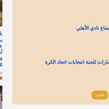
ضاع نادي الأهلي
با
يم
عم
أس
ف
رات للجنة انتخابات اتحاد الكرة
ا
المزيد