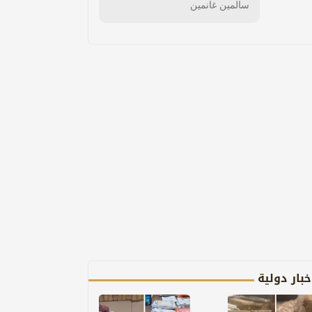
سالمين غانمين
خبار دولية