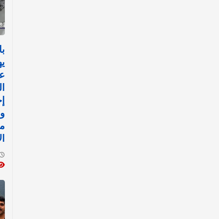
با
يه
ع
ال
إج
ور
مف
ال