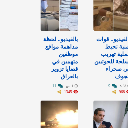
لفيديو.. قوات
بالفيديو.. لحظة
نية تحبط
مداهمة مواقع
لية تهريب
موظفين
لحة للحوثيين
متهمين في
ي صحراء
قضايا تزوير
لجوف
بالعراق
11
9
33 د
1 س
1345
968