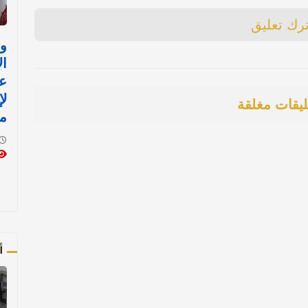
ترك تعليق
وز
ال
ع
لإ
ليقات مغلقة
م
أ