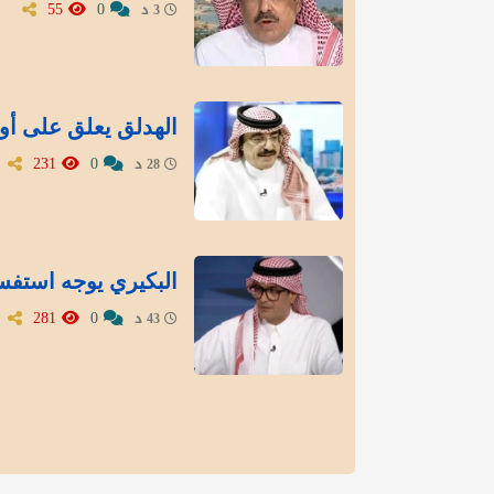
55
0
3 د
الهدلق يعلق على أو
231
0
28 د
البكيري يوجه استفسا
281
0
43 د