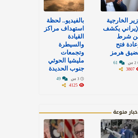
ير الخارجية
بالفيديو.. لحظة
إيراني يكشف
استهداف مراكز
ن شرط
القيادة
عادة فتح
والسيطرة
ضيق هرمز
وتجمعات
مليشيا الحوثي
61
2 س
3807
جنوب الحديدة
49
3 س
4125
خبار منوعة