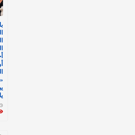
با
ال
ال
ال
أح
أ
ال
«
يب
يا