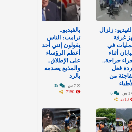
لفيديو: زلزال
بالفيديو..
ز غرفة
ترامب: الناس
مليات في
يقولون إنني أحد
يابان أثناء
أعظم الرؤساء
راء جراحة..
على الإطلاق..
دة فعل
والمذيع يصدمه
اجئة من
بالرد
أطباء
35
7 س
7150
6
3 س
2713