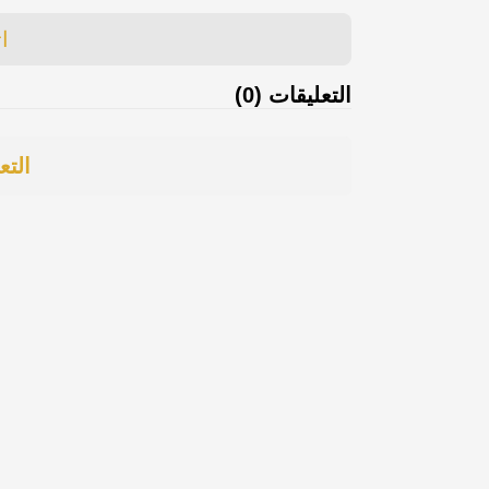
ا
التعليقات (0)
التع