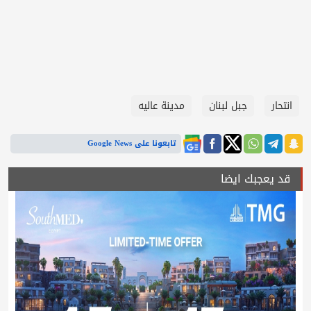
انتحار
جبل لبنان
مدينة عاليه
تابعونا على Google News
قد يعجبك ايضا