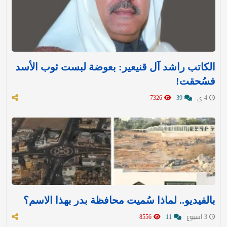
الكاتب راشد آل قنيعير: بعوضة لبست ثوب الأسد
فسُحقت!
4 ي
39
7326
بالفيديو.. لماذا سُميت محافظة بدر بهذا الاسم؟
3 اسبوع
11
8556