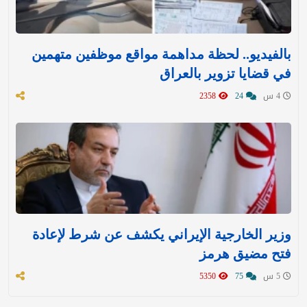
بالفيديو.. لحظة مداهمة مواقع موظفين متهمين
في قضايا تزوير بالعراق
4 س
24
2358
وزير الخارجية الإيراني يكشف عن شرط لإعادة
فتح مضيق هرمز
5 س
75
5350