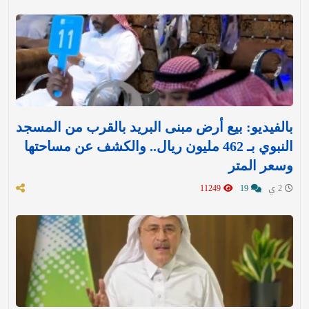
بالفيديو: بيع أرض مبنى البريد بالقرب من المسجد
النبوي بـ 462 مليون ريال.. والكشف عن مساحتها
وسعر المتر
2 ي
19
11249