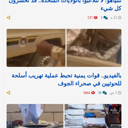
نتنياهو: لا تتلاعبوا بالولايات المتحدة.. قد تخسرون
كل شيء
23 د
3
537
بالفيديو.. قوات يمنية تحبط عملية تهريب أسلحة
للحوثيين في صحراء الجوف
3 س
30
3664