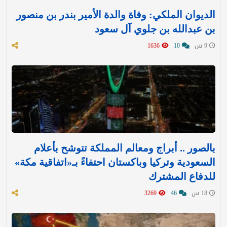
الديوان الملكي: وفاة والدة الأمير بندر بن منصور
بن عبدالله بن جلوي آل سعود
9 س
10
1636
بالصور .. أبراج ومعالم المملكة تتوشح بأعلام
السعودية وتركيا وباكستان احتفاءً بـ«اتفاقية مكة»
للدفاع المشترك‬⁩ ‏
18 س
46
3269