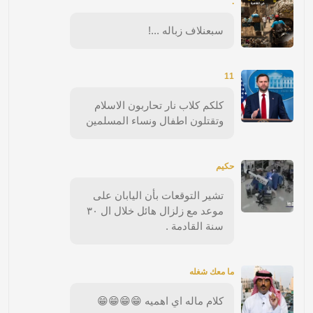
.
سبعنلاف زباله ...!
11
كلكم كلاب نار تحاربون الاسلام
وتقتلون اطفال ونساء المسلمين
حكيم
تشير التوقعات بأن اليابان على
موعد مع زلزال هائل خلال ال ٣٠
سنة القادمة .
ما معك شغله
كلام ماله اي اهميه 😁😁😁😁