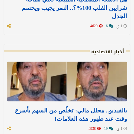
شرايين القلب 100%؟.. النمر يجيب ويحسم
الجدل
1 ي
6
4620
أخبار اقتصادية
بالفيديو.. محلل مالي: تخلّص من السهم بأسرع
وقت عند ظهور هذه العلامات!
1 ي
19
5938