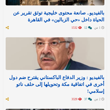
بالفيديو.. صانعة محتوى خليجية توثق تقرير عن
الحياة داخل «حي الزبالين» في القاهرة
1 س
12
1532
بالفيديو : وزير الدفاع الباكستاني يقترح ضم دول
أخرى في اتفاقية مكة وتحويلها إلى حلف ناتو
إسلامي!
2 س
37
3329