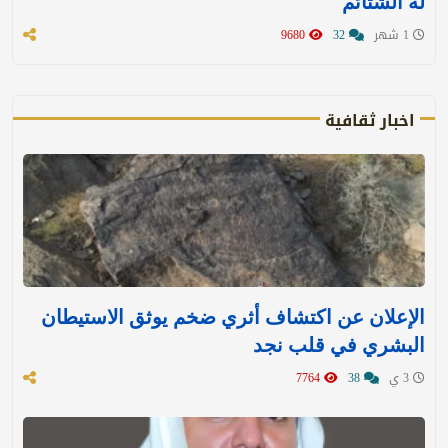
له الشتائم
1 شهر
32
9680
اخبار ثقافية
الإعلان عن اكتشاف أثري ضخم يوثق الاستيطان
البشري في قلب نجد
3 ي
38
7764