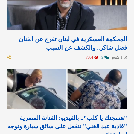
المحكمة العسكرية في لبنان تفرج عن الفنان
فضل شاكر.. والكشف عن السبب
1 شهر
9
7884
"هسجنك يا كلب".. بالفيديو: الفنانة المصرية
"فادية عبد الغني" تنفعل على سائق سيارة وتوجه