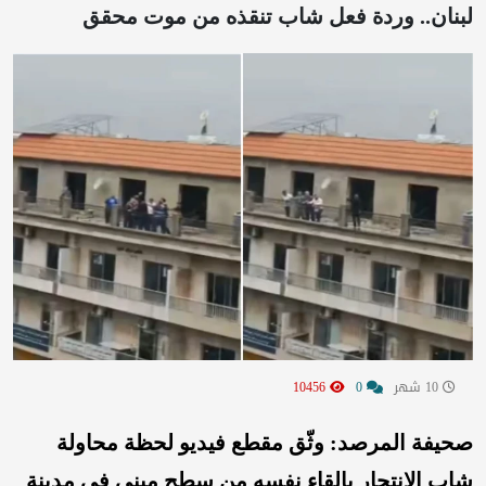
لبنان.. وردة فعل شاب تنقذه من موت محقق
10 شهر
0
10456
صحيفة المرصد: وثّق مقطع فيديو لحظة محاولة
شاب الانتحار بإلقاء نفسه من سطح مبنى في مدينة