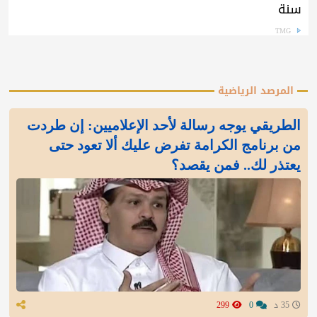
سنة
TMG
المرصد الرياضية
الطريقي يوجه رسالة لأحد الإعلاميين: إن طردت
من برنامج الكرامة تفرض عليك ألا تعود حتى
يعتذر لك.. فمن يقصد؟
35 د
0
299