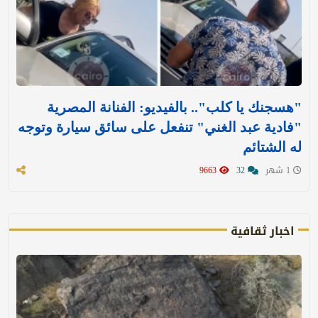
"هسجنك يا كلب".. بالفيديو: الفنانة المصرية
"فادية عبد الغني" تنفعل على سائق سيارة وتوجه
له الشتائم
1 شهر
32
9663
اخبار ثقافية