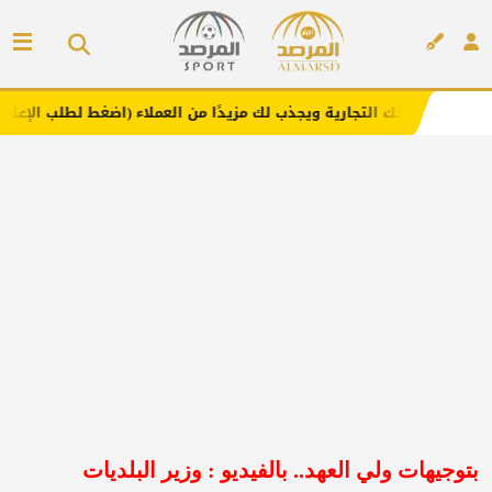
لتجارية ويجذب لك مزيدًا من العملاء (اضغط لطلب الإعلان)
م
إعلان
بتوجيهات ولي العهد.. بالفيديو : وزير البلديات