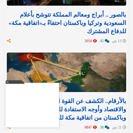
بالصور .. أبراج ومعالم المملكة تتوشح بأعلام
السعودية وتركيا وباكستان احتفاءً بـ«اتفاقية مكة»
للدفاع المشترك‬⁩ ‏
13 س
45
3054
بالأرقام.. الكشف عن القوة العسكرية والتسليح
والاقتصاد وأوجه الاستفادة للمملكة وتركيا
وباكستان من اتفاقية مكة للدفاع
21 س
38
6847