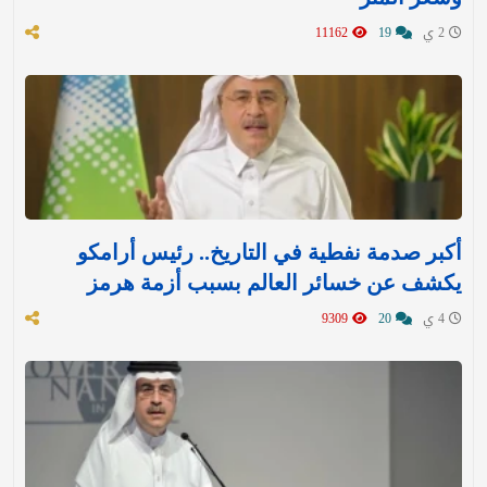
2 ي
19
11162
أكبر صدمة نفطية في التاريخ.. رئيس أرامكو
يكشف عن خسائر العالم بسبب أزمة هرمز
4 ي
20
9309