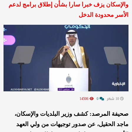
والإسكان يزف خبرا سارا بشأن إطلاق برامج لدعم
الأسر محدودة الدخل
10 شهر
0
14506
صحيفة المرصد: كشف وزير البلديات والإسكان،
ماجد الحقيل، عن صدور توجيهات من ولي العهد