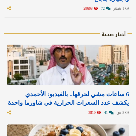
1 شهر
72
29608
أخبار صحية
6 ساعات مشي لحرقها.. بالفيديو: الأحمدي
يكشف عدد السعرات الحرارية في شاورما واحدة
8 س
41
2810