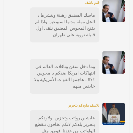
قلم ناشف
ماسك المضيق رهينة ويتشرط ،
الحل مهلة مدتها اسبوعين واذا لم
يفتح المجوس المضيق تلقى اول
قنبلة نووية على طهران
.
وما دخل سفن وناقلات العالم في
انتهاكات امريكا ضدكم يا مجوس
؟؟!! ، هاجموا القوات الأمريكية ولا
خايفين منهم
للاسف ماودكم بتحرير
عايشين رواتب وتخزين. ولاودكم
بتحرير بلدكم لانكم تخافون تنقطع
الواواتب من عندنا. قومو. مثل