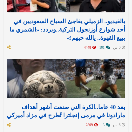
بالفيديو.. الزميلي يفاجئ السياح السعوديين في
أحد شوارع أوزنجول التركية..ويردد: «الشمري ما
يبيع القهوة.. يالله حيهم!»
6 س
101
4448
بعد 40 عاما..الكرة التي صنعت أشهر أهداف
مارادونا في مرمى إنجلترا تُطرح في مزاد أميركي
6 س
13
2809