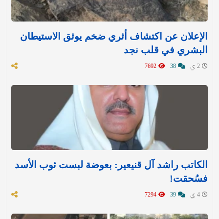
الإعلان عن اكتشاف أثري ضخم يوثق الاستيطان
البشري في قلب نجد
2 ي
38
7692
الكاتب راشد آل قنيعير: بعوضة لبست ثوب الأسد
فسُحقت!
4 ي
39
7294