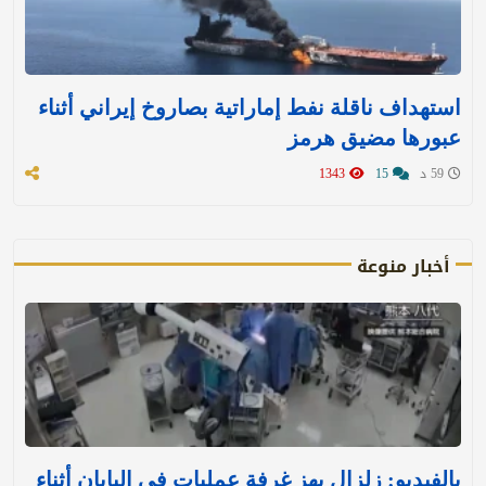
استهداف ناقلة نفط إماراتية بصاروخ إيراني أثناء
عبورها مضيق هرمز
59 د
15
1343
أخبار منوعة
بالفيديو: زلزال يهز غرفة عمليات في اليابان أثناء