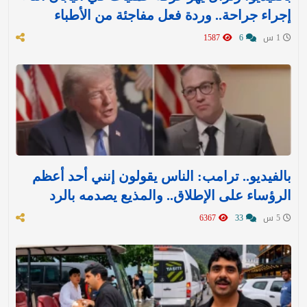
إجراء جراحة.. وردة فعل مفاجئة من الأطباء
1 س
6
1587
بالفيديو.. ترامب: الناس يقولون إنني أحد أعظم
الرؤساء على الإطلاق.. والمذيع يصدمه بالرد
5 س
33
6367