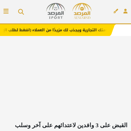
التجارية ويجذب لك مزيدًا من العملاء (اضغط لطلب الإعلان)
إعلان
القبض على 3 وافدين لاعتدائهم على آخر وسلب