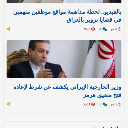
بالفيديو.. لحظة مداهمة مواقع موظفين متهمين
في قضايا تزوير بالعراق
4 س
24
2497
وزير الخارجية الإيراني يكشف عن شرط لإعادة
فتح مضيق هرمز
5 س
77
5583