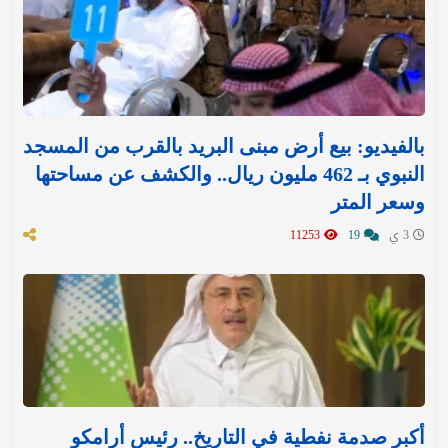
بالفيديو: بيع أرض مبنى البريد بالقرب من المسجد
النبوي بـ 462 مليون ريال.. والكشف عن مساحتها
وسعر المتر
3 ي
19
11253
أكبر صدمة نفطية في التاريخ.. رئيس أرامكو