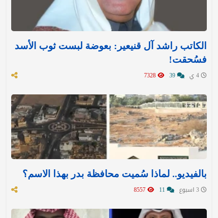
الكاتب راشد آل قنيعير: بعوضة لبست ثوب الأسد
فسُحقت!
4 ي
39
7328
بالفيديو.. لماذا سُميت محافظة بدر بهذا الاسم؟
3 اسبوع
11
8557