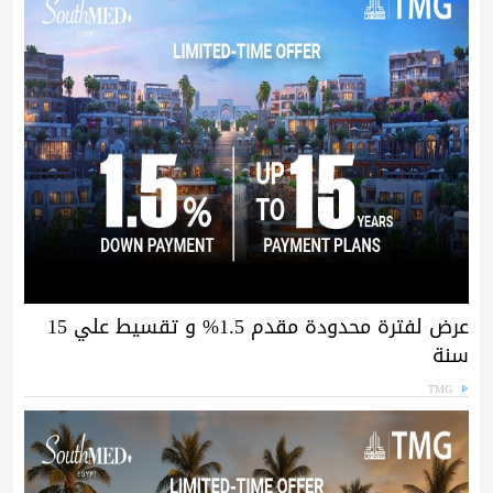
عرض لفترة محدودة مقدم 1.5% و تقسيط علي 15
سنة
TMG