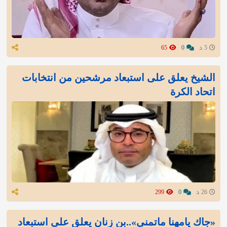
5 د
0
65
الشيخ يعلق على استبعاد مرشحين من انتخابات
اتحاد الكرة
26 د
0
299
«جاك يامهنا ماتمنى»..بن زنان يعلق على استبعاد