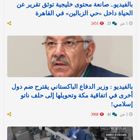
بالفيديو.. صانعة محتوى خليجية توثق تقرير عن
الحياة داخل «حي الزبالين» في القاهرة
1 س
25
2451
بالفيديو : وزير الدفاع الباكستاني يقترح ضم دول
أخرى في اتفاقية مكة وتحويلها إلى حلف ناتو
إسلامي!
2 س
41
3968