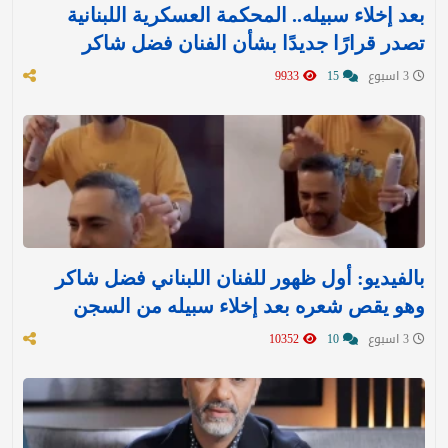
بعد إخلاء سبيله.. المحكمة العسكرية اللبنانية
تصدر قرارًا جديدًا بشأن الفنان فضل شاكر
3 اسبوع
15
9933
بالفيديو: أول ظهور للفنان اللبناني فضل شاكر
وهو يقص شعره بعد إخلاء سبيله من السجن
3 اسبوع
10
10352