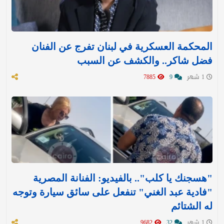
المحكمة العسكرية في لبنان تفرج عن الفنان
فضل شاكر.. والكشف عن السبب
1 شهر
9
7885
"هسجنك يا كلب".. بالفيديو: الفنانة المصرية
"فادية عبد الغني" تنفعل على سائق سيارة وتوجه
له الشتائم
1 شهر
32
9682