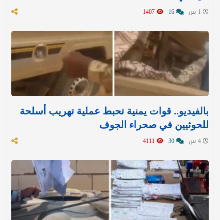
1 س
16
1407
بالفيديو.. قوات يمنية تحبط عملية تهريب أسلحة
للحوثيين في صحراء الجوف
4 س
30
4111