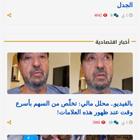
الجدل
1 ي
6
4642
أخبار اقتصادية
بالفيديو.. محلل مالي: تخلّص من السهم بأسرع
وقت عند ظهور هذه العلامات!
1 ي
19
5960