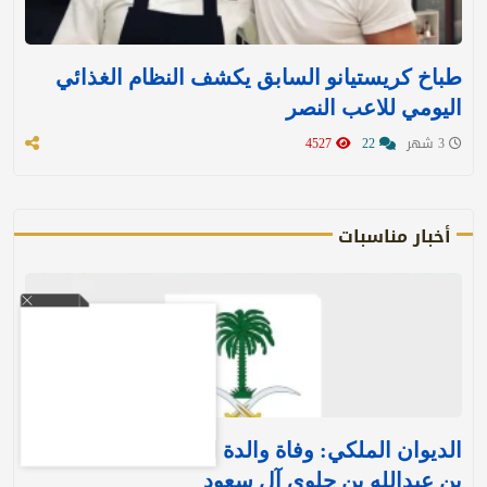
طباخ كريستيانو السابق يكشف النظام الغذائي
اليومي للاعب النصر
3 شهر
22
4527
أخبار مناسبات
الديوان الملكي: وفاة والدة الأمير بندر بن منصور
بن عبدالله بن جلوي آل سعود