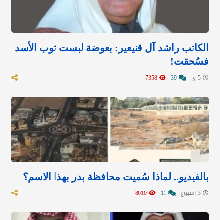
الكاتب راشد آل قنيعير: بعوضة لبست ثوب الأسد
فسُحقت!
5 ي
39
7358
بالفيديو.. لماذا سُميت محافظة بدر بهذا الاسم؟
3 اسبوع
11
8610