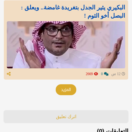
البكيري يثير الجدل بتغريدة غامضة.. ويعلق :
البصل أخو الثوم !
12 س
0
2669
المزيد
اترك تعليق
التعليقات (0)