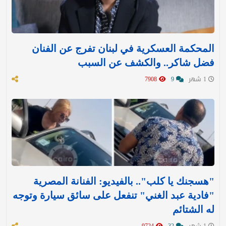
المحكمة العسكرية في لبنان تفرج عن الفنان
فضل شاكر.. والكشف عن السبب
1 شهر
9
7908
"هسجنك يا كلب".. بالفيديو: الفنانة المصرية
"فادية عبد الغني" تنفعل على سائق سيارة وتوجه
له الشتائم
1 شهر
32
9724