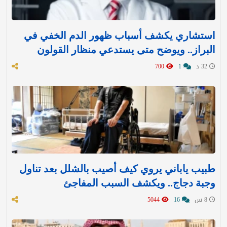
استشاري يكشف أسباب ظهور الدم الخفي في
البراز.. ويوضح متى يستدعي منظار القولون
32 د
1
700
طبيب ياباني يروي كيف أصيب بالشلل بعد تناول
وجبة دجاج.. ويكشف السبب المفاجئ
8 س
16
5044