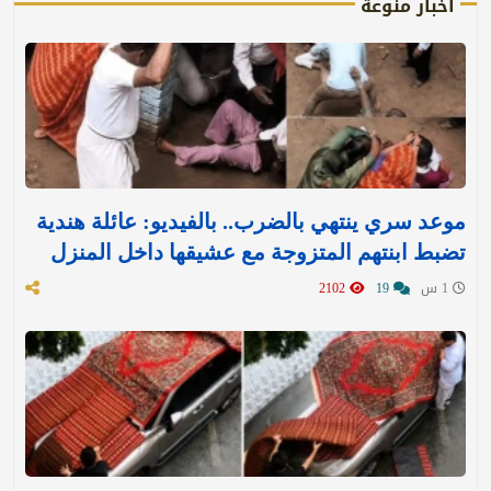
أخبار منوعة
موعد سري ينتهي بالضرب.. بالفيديو: عائلة هندية
تضبط ابنتهم المتزوجة مع عشيقها داخل المنزل
1 س
19
2102