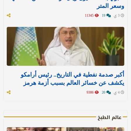
وسعر المتر
3 ي
19
11345
أكبر صدمة نفطية في التاريخ.. رئيس أرامكو
يكشف عن خسائر العالم بسبب أزمة هرمز
4 ي
20
9386
عالم الطبخ