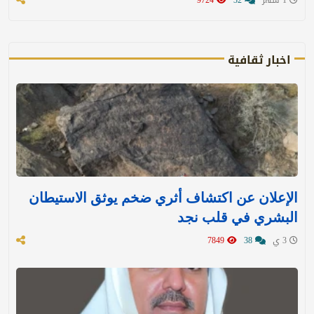
اخبار ثقافية
الإعلان عن اكتشاف أثري ضخم يوثق الاستيطان
البشري في قلب نجد
3 ي
38
7849