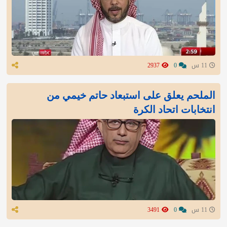
11 س
0
2937
الملحم يعلق على استبعاد حاتم خيمي من
انتخابات اتحاد الكرة
11 س
0
3491