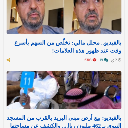
بالفيديو.. محلل مالي: تخلّص من السهم بأسرع
وقت عند ظهور هذه العلامات!
2 ي
19
6308
بالفيديو: بيع أرض مبنى البريد بالقرب من المسجد
النبوي بـ 462 مليون ريال.. والكشف عن مساحتها