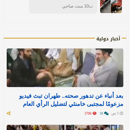
ت10 منت صاحي
أخبار دولية
بعد أنباء عن تدهور صحته.. طهران تبث فيديو
مزعومًا لمجتبى خامنئي لتضليل الرأي العام
5 س
18
3706