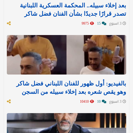
بعد إخلاء سبيله.. المحكمة العسكرية اللبنانية
تصدر قرارًا جديدًا بشأن الفنان فضل شاكر
3 اسبوع
15
9975
بالفيديو: أول ظهور للفنان اللبناني فضل شاكر
وهو يقص شعره بعد إخلاء سبيله من السجن
3 اسبوع
10
10410