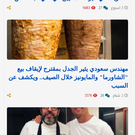
3 اسبوع
27
9483
مهندس سعودي يثير الجدل بمقترح لإيقاف بيع
"الشاورما" والمايونيز خلال الصيف.. ويكشف عن
السبب
2 شهر
26
3576