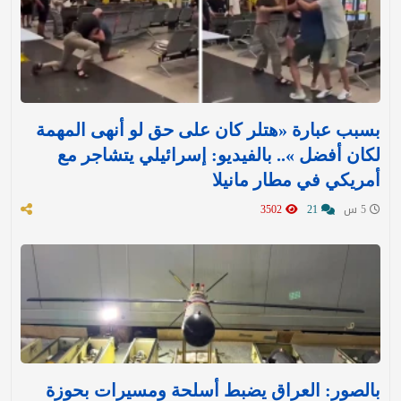
بسبب عبارة «هتلر كان على حق لو أنهى المهمة
لكان أفضل ».. بالفيديو: إسرائيلي يتشاجر مع
أمريكي في مطار مانيلا
5 س
21
3502
بالصور: العراق يضبط أسلحة ومسيرات بحوزة