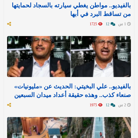
بالفيديو.. مواطن يغطي سيارته بالسجاد لحمايتها
من تساقط البرد في أبها
1 س
12
1725
بالفيديو.. علي البخيتي: الحديث عن «مليونيات»
صنعاء كذب.. وهذه حقيقة أعداد ميدان السبعين
2 س
12
1975