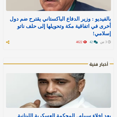
بالفيديو : وزير الدفاع الباكستاني يقترح ضم دول
أخرى في اتفاقية مكة وتحويلها إلى حلف ناتو
إسلامي!
3 س
42
4622
أخبار فنية
بعد إخلاء سبيله.. المحكمة العسكرية اللبنانية