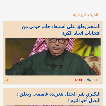
المرصد الرياضية
الملحم يعلق على استبعاد حاتم خيمي من
انتخابات اتحاد الكرة
4 د
0
65
البكيري يثير الجدل بتغريدة غامضة.. ويعلق :
البصل أخو الثوم !