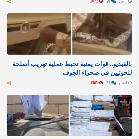
1 س
20
2072
بالفيديو.. قوات يمنية تحبط عملية تهريب أسلحة
للحوثيين في صحراء الجوف
4 س
31
4565