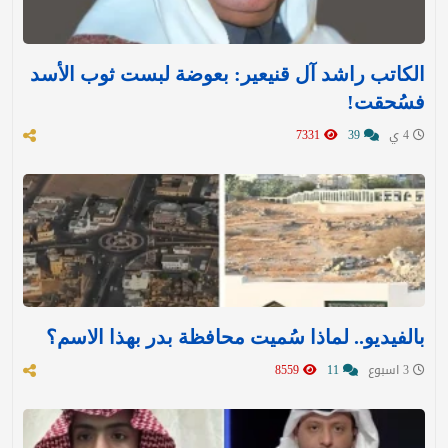
الكاتب راشد آل قنيعير: بعوضة لبست ثوب الأسد
فسُحقت!
4 ي
39
7331
بالفيديو.. لماذا سُميت محافظة بدر بهذا الاسم؟
3 اسبوع
11
8559