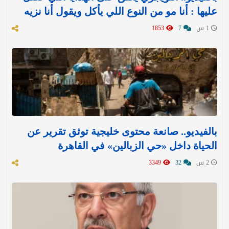
عليها : ‏أنا مو من النوع اللي يأكل ويقول أنا نزيه
1 س
7
1853
بالفيديو.. صانعة محتوى خليجية توثق تقرير عن
الحياة داخل «حي الزبالين» في القاهرة
2 س
32
3349