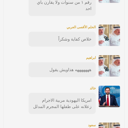
رقم ١ من سنوات ولا يقارن باي
احد
الحلم الأقصى العربي
خلاص كفاية وشكراً
ابراهيم
هههههههه هذاويش يقول
خالد
امريكا اليهودية مربية الاجرام
زعلانه على طفلها المجرم المدلل
سعود