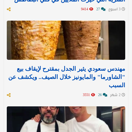
3 اسبوع
27
9414
مهندس سعودي يثير الجدل بمقترح لإيقاف بيع
"الشاورما" والمايونيز خلال الصيف.. ويكشف عن
السبب
2 شهر
26
3551