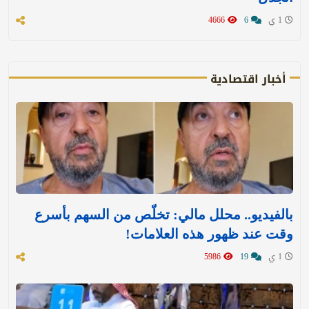
1 ي
6
4666
أخبار اقتصادية
بالفيديو.. محلل مالي: تخلّص من السهم بأسرع
وقت عند ظهور هذه العلامات!
1 ي
19
5986