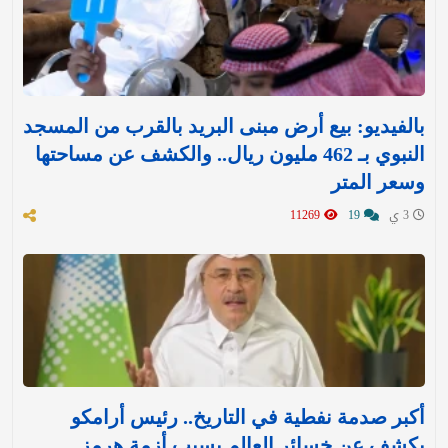
بالفيديو: بيع أرض مبنى البريد بالقرب من المسجد
النبوي بـ 462 مليون ريال.. والكشف عن مساحتها
وسعر المتر
3 ي
19
11269
أكبر صدمة نفطية في التاريخ.. رئيس أرامكو
يكشف عن خسائر العالم بسبب أزمة هرمز