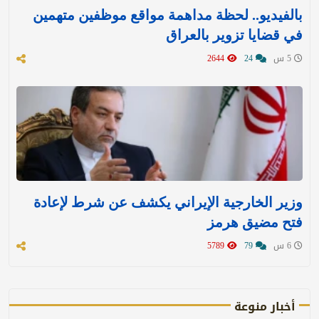
بالفيديو.. لحظة مداهمة مواقع موظفين متهمين
في قضايا تزوير بالعراق
5 س
24
2644
وزير الخارجية الإيراني يكشف عن شرط لإعادة
فتح مضيق هرمز
6 س
79
5789
أخبار منوعة