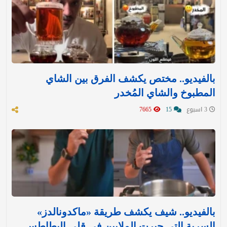
بالفيديو.. مختص يكشف الفرق بين الشاي
المطبوخ والشاي المُخدر
3 اسبوع
15
7665
بالفيديو.. شيف يكشف طريقة «ماكدونالدز»
السرية التي حيرت الملايين في قلي البطاطس