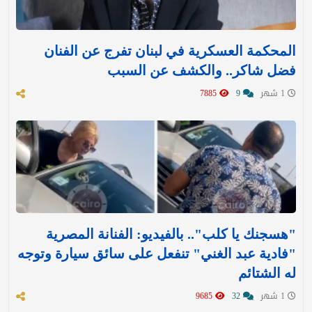
المحكمة العسكرية في لبنان تفرج عن الفنان
فضل شاكر.. والكشف عن السبب
1 شهر
9
7885
"هسجنك يا كلب".. بالفيديو: الفنانة المصرية
"فادية عبد الغني" تنفعل على سائق سيارة وتوجه
له الشتائم
1 شهر
32
9685