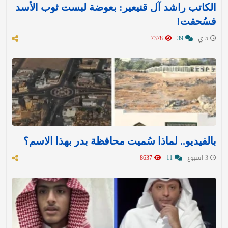
الكاتب راشد آل قنيعير: بعوضة لبست ثوب الأسد
فسُحقت!
5 ي
39
7378
بالفيديو.. لماذا سُميت محافظة بدر بهذا الاسم؟
3 اسبوع
11
8637