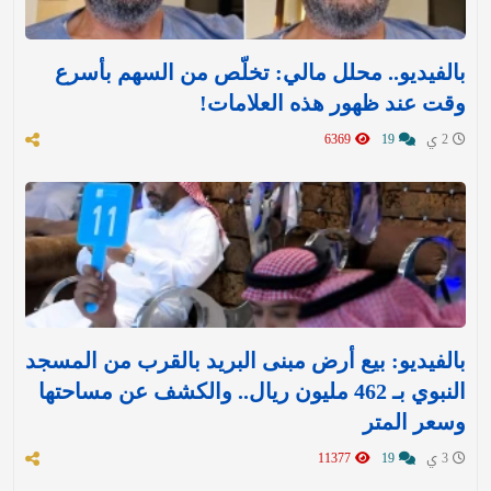
بالفيديو.. محلل مالي: تخلّص من السهم بأسرع
وقت عند ظهور هذه العلامات!
2 ي
19
6369
بالفيديو: بيع أرض مبنى البريد بالقرب من المسجد
النبوي بـ 462 مليون ريال.. والكشف عن مساحتها
وسعر المتر
3 ي
19
11377