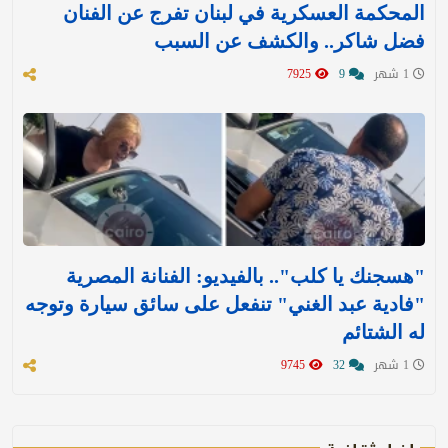
المحكمة العسكرية في لبنان تفرج عن الفنان
فضل شاكر.. والكشف عن السبب
1 شهر
9
7925
"هسجنك يا كلب".. بالفيديو: الفنانة المصرية
"فادية عبد الغني" تنفعل على سائق سيارة وتوجه
له الشتائم
1 شهر
32
9745