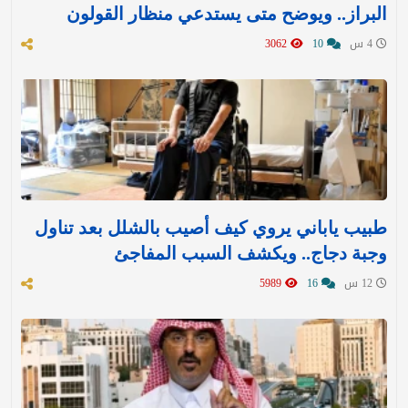
البراز.. ويوضح متى يستدعي منظار القولون
4 س
10
3062
طبيب ياباني يروي كيف أصيب بالشلل بعد تناول
وجبة دجاج.. ويكشف السبب المفاجئ
12 س
16
5989