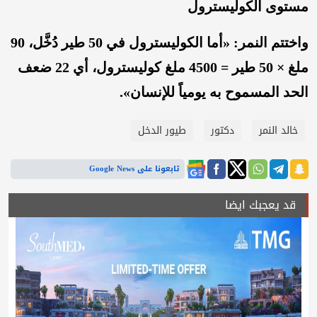
مستوى الكوليسترول
واختتم النمر: «أما الكوليسترول في 50 طير دُخَّل، 90
ملغ × 50 طير = 4500 ملغ كوليسترول، أي 22 ضعف
الحد المسموح به يومياً للإنسان».
خالد النمر
دكتور
طيور الدخل
تابعونا على Google News
قد يعجبك ايضا