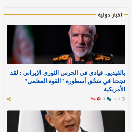
أخبار دولية
بالفيديو.. قيادي في الحرس الثوري الإيراني : لقد
نجحنا في سَحْق أسطورة "القوة العظمى"
الأمريكية
11 د
1
284