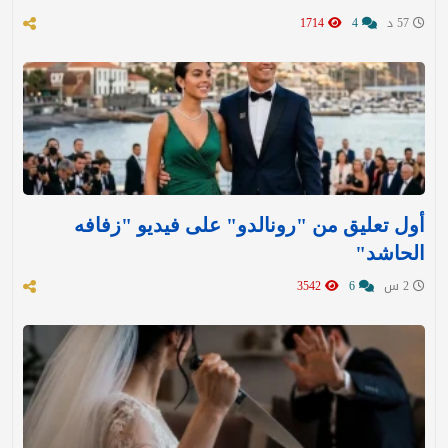
57 د
4
1714
أول تعليق من "رونالدو" على فيديو "زفافه
الحاشد"
2 س
6
3542