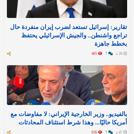
تقارير: إسرائيل تستعد لضرب إيران منفردة حال
تراجع واشنطن.. والجيش الإسرائيلي يحتفظ
بخطط جاهزة
26 د
7
485
بالفيديو.. وزير الخارجية الإيراني: لا مفاوضات مع
أمريكا حاليًا... وهذا شرط استئناف المحادثات
47 د
7
936