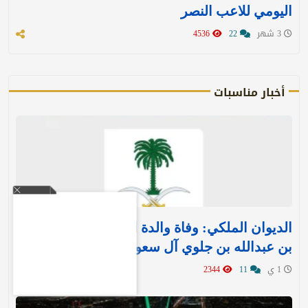
اليومي للاعب النصر
3 شهر
22
4536
أخبار مناسبات
الديوان الملكي: وفاة والدة الأمير بندر بن منصور
بن عبدالله بن جلوي آل سعود
1 ي
11
2344