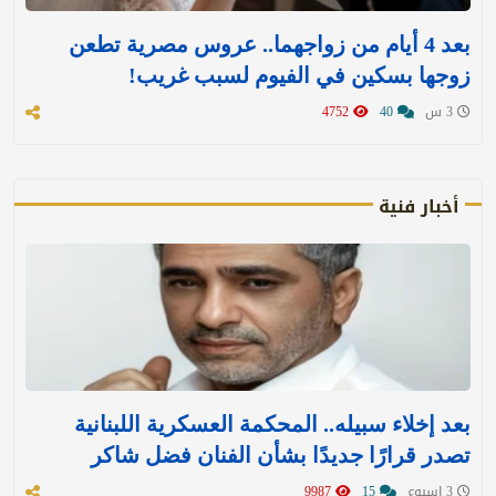
بعد 4 أيام من زواجهما.. عروس مصرية تطعن
زوجها بسكين في الفيوم لسبب غريب!
3 س
40
4752
أخبار فنية
بعد إخلاء سبيله.. المحكمة العسكرية اللبنانية
تصدر قرارًا جديدًا بشأن الفنان فضل شاكر
3 اسبوع
15
9987