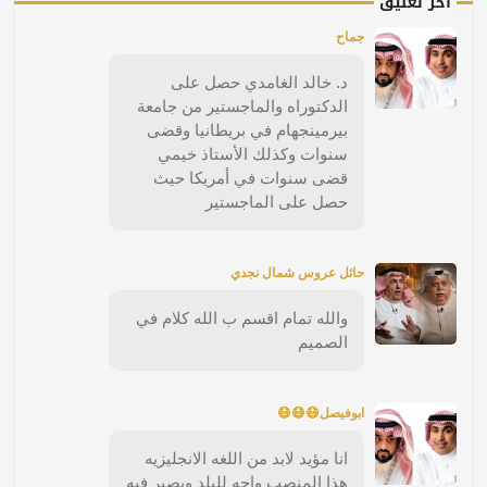
آخر تعليق
جماح
د. خالد الغامدي حصل على
الدكتوراه والماجستير من جامعة
بيرمينجهام في بريطانيا وقضى
سنوات وكذلك الأستاذ خيمي
قضى سنوات في أمريكا حيث
حصل على الماجستير
حائل عروس شمال نجدي
والله تمام اقسم ب الله كلام في
الصميم
ابوفيصل😷😷😷
انا مؤيد لابد من اللغه الانجليزيه
هذا المنصب واجه للبلد ويصير فيه