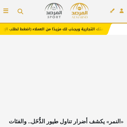
التجارية ويجذب لك مزيدًا من العملاء (اضغط لطلب الإعلان)
إعلان
«النمر» يكشف أضرار تناول طيور الدُّخَل.. والفئات